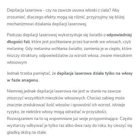
Depilacja laserowa - czy na zawsze usuwa włoski z ciała? Aby
zrozumieć, dlaczego efekty mogą się różnić, przyjrzyjmy się bliżej
mechanizmowi działania depilacji laserowej.
Podczas depilacji laserowej wykorzystuje się światło o
odpowiedniej
długości fali
, które jest pochłaniane przez barwnik we włosach, czyli
melaninę. Gdy melanina wchłania światło, zamienia je w ciepło, które
niszczy struktury, odpowiedzialne za wzrost włosa, zwane mieszkiem
włosowym.
Jednak trzeba pamiętać, że
depilacja laserowa działa tylko na włosy
w fazie anagenu
.
Niemniej jednak depilacja laserowa nie jest w stanie na zawsze
zniszczyć wszystkich mieszków włosowych. Chociaż zabieg może
znacznie zredukować ilość włosów i spowolnić ich wzrost, istnieje
ryzyko, że niektóre włosy mogą odrastać w przyszłości.
Rozwiązaniem na to są wspomniane już sesje przypominające. Często
wystarczy odbywać je tylko raz albo dwa razy do roku, by cieszyć się
gładką skórą na stałe.