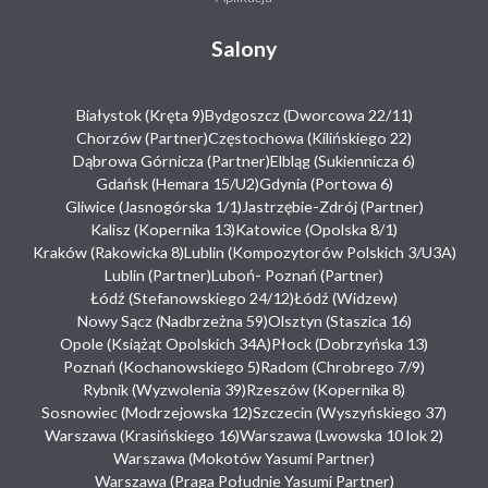
Salony
Białystok (Kręta 9)
Bydgoszcz (Dworcowa 22/11)
Chorzów (Partner)
Częstochowa (Kilińskiego 22)
Dąbrowa Górnicza (Partner)
Elbląg (Sukiennicza 6)
Gdańsk (Hemara 15/U2)
Gdynia (Portowa 6)
Gliwice (Jasnogórska 1/1)
Jastrzębie-Zdrój (Partner)
Kalisz (Kopernika 13)
Katowice (Opolska 8/1)
Kraków (Rakowicka 8)
Lublin (Kompozytorów Polskich 3/U3A)
Lublin (Partner)
Luboń- Poznań (Partner)
Łódź (Stefanowskiego 24/12)
Łódź (Widzew)
Nowy Sącz (Nadbrzeżna 59)
Olsztyn (Staszica 16)
Opole (Książąt Opolskich 34A)
Płock (Dobrzyńska 13)
Poznań (Kochanowskiego 5)
Radom (Chrobrego 7/9)
Rybnik (Wyzwolenia 39)
Rzeszów (Kopernika 8)
Sosnowiec (Modrzejowska 12)
Szczecin (Wyszyńskiego 37)
Warszawa (Krasińskiego 16)
Warszawa (Lwowska 10 lok 2)
Warszawa (Mokotów Yasumi Partner)
Warszawa (Praga Południe Yasumi Partner)