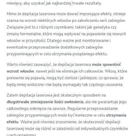
miesięcy, aby uzyskać jak najbardziej trwałe rezultaty.
Mimo że depilacja laserowa może dawać imponujące efekty, istnieje
szansa na wzrost niektórych włosów po zakończeniu serii zabiegów.
Związane jest to z różnymi czynnikami, takimi jak genetyka czy
zmiany hormonalne, które mogą wpływać na pojawienie się nowych
włosów w przyszłości. Dlatego ważne jest monitorowanie i
ewentualne przeprowadzenie dodatkowych zabiegów
przypominających w celu utrzymania pożądanego efektu.
Warto również zauważyć, że depilacja laserowa
może spowolnić
wzrost włosów
, nawet jeśli nie eliminuje ich całkowicie. Włosy, które
ponownie się pojawią, mogą być cieńsze i jaśniejsze, co sprawia, że
będą mniej widoczne i nie będą wymagały tak częstego usuwania.
Zatem depilacja laserowa jest skutecznym sposobem na
długotrwałe zmniejszenie ilości owłosienia
, ale nie gwarantuje jego
całkowitego zniknięcia na zawsze. Regularne przeprowadzanie
zabiegów przypominających może być konieczne w celu
utrzymania
efektu
. Ważne jest również zrozumienie, że skuteczność depilacji
laserowej może się różnić w zależności od indywidualnych czynników
i cech organizmu.