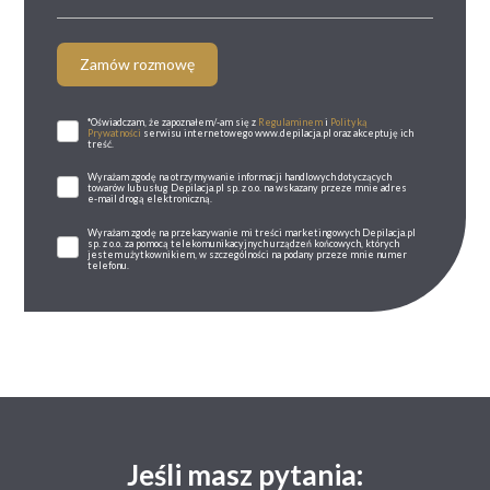
Zamów rozmowę
*Oświadczam, że zapoznałem/-am się z
Regulaminem
i
Polityką
Prywatności
serwisu internetowego www.depilacja.pl oraz akceptuję ich
treść.
Wyrażam zgodę na otrzymywanie informacji handlowych dotyczących
towarów lub usług Depilacja.pl sp. z o.o. na wskazany przeze mnie adres
e-mail drogą elektroniczną.
Wyrażam zgodę na przekazywanie mi treści marketingowych Depilacja.pl
sp. z o.o. za pomocą telekomunikacyjnych urządzeń końcowych, których
jestem użytkownikiem, w szczególności na podany przeze mnie numer
telefonu.
Jeśli masz pytania: