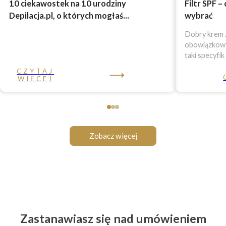
10 ciekawostek na 10 urodziny
Filtr SPF –
Depilacja.pl, o których mogłaś...
wybrać
Dobry krem z
obowiązkowy 
taki specyfik
CZYTAJ
WIĘCEJ
Zobacz więcej
Zastanawiasz się nad umówieniem