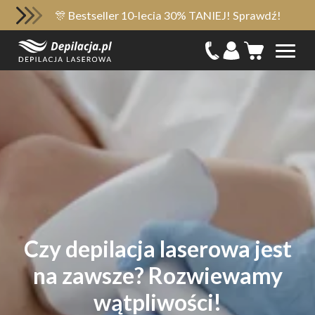
🎊 Bestseller 10-lecia 30% TANIEJ! Sprawdź!
Czy depilacja laserowa jest
na zawsze? Rozwiewamy
wątpliwości!