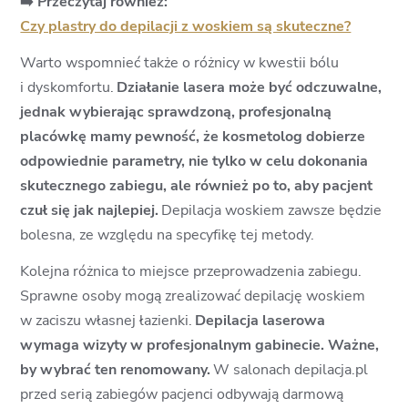
➡️ Przeczytaj również:
Czy plastry do depilacji z woskiem są skuteczne?
Warto wspomnieć także o różnicy w kwestii bólu
i dyskomfortu.
Działanie lasera może być odczuwalne,
jednak wybierając sprawdzoną, profesjonalną
placówkę mamy pewność, że kosmetolog dobierze
odpowiednie parametry, nie tylko w celu dokonania
skutecznego zabiegu, ale również po to, aby pacjent
czuł się jak najlepiej.
Depilacja woskiem zawsze będzie
bolesna, ze względu na specyfikę tej metody.
Kolejna różnica to miejsce przeprowadzenia zabiegu.
Sprawne osoby mogą zrealizować depilację woskiem
w zaciszu własnej łazienki.
Depilacja laserowa
wymaga wizyty w profesjonalnym gabinecie. Ważne,
by wybrać ten renomowany.
W salonach depilacja.pl
przed serią zabiegów pacjenci odbywają darmową