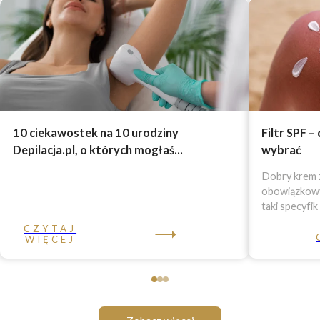
10 ciekawostek na 10 urodziny
Filtr SPF –
Depilacja.pl, o których mogłaś...
wybrać
Dobry krem z
obowiązkowy 
taki specyfik
CZYTAJ
WIĘCEJ