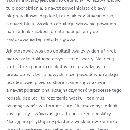
skóra na twarzy jest bardzo delikatna i wrażliwa. Łatwo
tu o podrażnienia, a nawet poważniejsze objawy
nieprawidłowej depilacji, takie jak powstawanie ran,
a nawet blizn. Wosk do depilacji twarzy nie powinien
nam jednak zaszkodzić, o ile podejdziemy do
zastosowania tej metody z głową.
Jak stosować wosk do depilacji twarzy w domu? Krok
pierwszy to dokładne oczyszczenie twarzy. Najlepiej
zrobić to za pomocą delikatnych i sprawdzonych
preparatów. Użycie nowych może powodować reakcje
uczuleniowe, przez co skóra stanie się wrażliwa,
a nawet podrażniona. Kolejna czynność w procesie tego
rodzaju depilacji to rozgrzanie wosku – ten musi
osiągnąć właściwą temperaturę. Nie może być jednak
zbyt gorący – wówczas grozi to poparzeniem skóry.
Następnie przyklejamy plaster z woskiem w kierunku
wzrostu owłosienia i czekamy aż zastygnie. Teraz