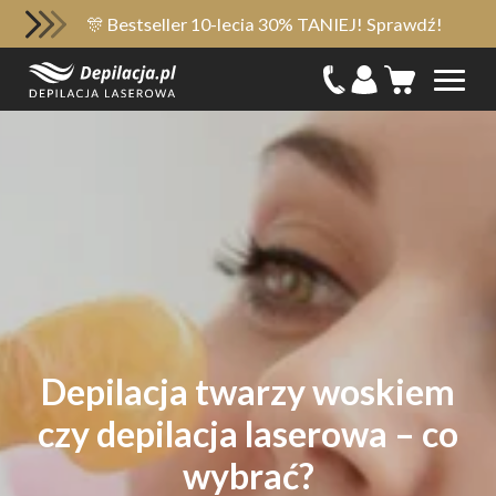
🎊 Bestseller 10-lecia 30% TANIEJ! Sprawdź!
Depilacja twarzy woskiem
czy depilacja laserowa – co
wybrać?