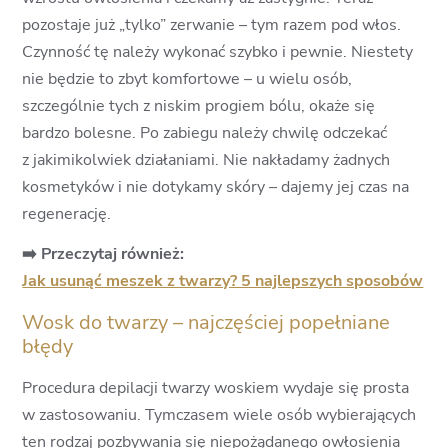
pozostaje już „tylko” zerwanie – tym razem pod włos.
Czynność tę należy wykonać szybko i pewnie. Niestety
nie będzie to zbyt komfortowe – u wielu osób,
szczególnie tych z niskim progiem bólu, okaże się
bardzo bolesne. Po zabiegu należy chwilę odczekać
z jakimikolwiek działaniami. Nie nakładamy żadnych
kosmetyków i nie dotykamy skóry – dajemy jej czas na
regenerację.
➡️ Przeczytaj również:
Jak usunąć meszek z twarzy? 5 najlepszych sposobów
Wosk do twarzy – najczęściej popełniane
błędy
Procedura depilacji twarzy woskiem wydaje się prosta
w zastosowaniu. Tymczasem wiele osób wybierających
ten rodzaj pozbywania się niepożądanego owłosienia