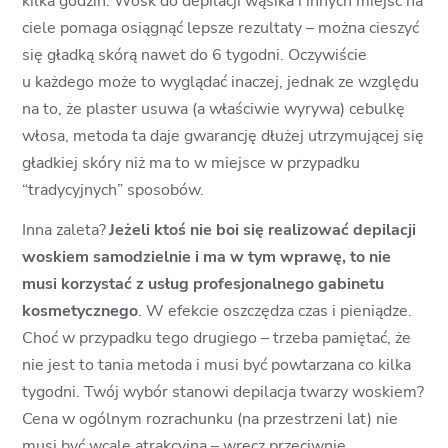
kilka godzin. Wosk do depilacji wąsika i innych miejsc na
ciele pomaga osiągnąć lepsze rezultaty – można cieszyć
się gładką skórą nawet do 6 tygodni. Oczywiście
u każdego może to wyglądać inaczej, jednak ze względu
na to, że plaster usuwa (a właściwie wyrywa) cebulkę
włosa, metoda ta daje gwarancję dłużej utrzymującej się
gładkiej skóry niż ma to w miejsce w przypadku
“tradycyjnych” sposobów.
Inna zaleta?
Jeżeli ktoś nie boi się realizować depilacji
woskiem samodzielnie i ma w tym wprawę, to nie
musi korzystać z usług profesjonalnego gabinetu
kosmetycznego
. W efekcie oszczędza czas i pieniądze.
Choć w przypadku tego drugiego – trzeba pamiętać, że
nie jest to tania metoda i musi być powtarzana co kilka
tygodni. Twój wybór stanowi depilacja twarzy woskiem?
Cena w ogólnym rozrachunku (na przestrzeni lat) nie
musi być wcale atrakcyjna – wręcz przeciwnie.