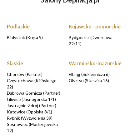
ZASTANAWIASZ SIĘ NAD DEPILACJĄ
LASEROWĄ?
UMÓW WIZYTĘ KONSULTACYJNĄ przy
rezerwacji online
Podlaskie
Kujawsko - pomorskie
UMAWIAM KONSULTACJE
Białystok (Kręta 9)
Bydgoszcz (Dworcowa
22/11)
Śląskie
Warmińsko-mazurskie
Chorzów (Partner)
Elbląg (Sukiennicza 6)
Częstochowa (Kilińskiego
Olsztyn (Staszica 16)
22)
Dąbrowa Górnicza (Partner)
Gliwice (Jasnogórska 1/1)
Jastrzębie-Zdrój (Partner)
Katowice (Opolska 8/1)
Rybnik (Wyzwolenia 39)
Sosnowiec (Modrzejowska
12)