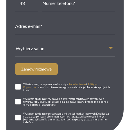
Wybierz salon
Zamów rozmowę
*Oświadczam, że zapoznałem/-am się z
Regulaminem
i
Polityką
Prywatności
serwisu internetowego www.depilacja.pl oraz akceptuję ich
treść.
Wyrażam zgodę na otrzymywanie informacji handlowych dotyczących
towarów lub usług Depilacja.pl sp. z o.o. na wskazany przeze mnie adres
e-mail drogą elektroniczną.
Wyrażam zgodę na przekazywanie mi treści marketingowych Depilacja.pl
sp. z o.o. za pomocą telekomunikacyjnych urządzeń końcowych, których
jestem użytkownikiem, w szczególności na podany przeze mnie numer
telefonu.