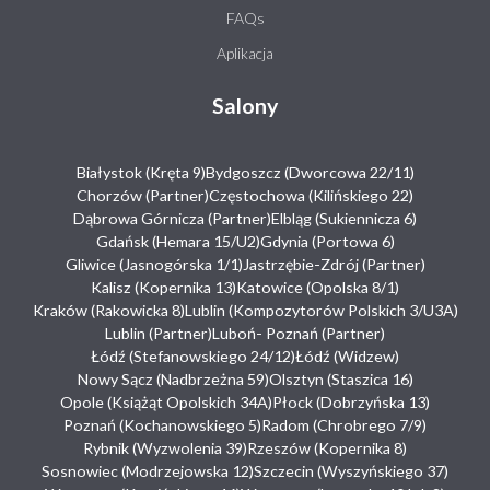
FAQs
Aplikacja
Salony
Białystok (Kręta 9)
Bydgoszcz (Dworcowa 22/11)
Chorzów (Partner)
Częstochowa (Kilińskiego 22)
Dąbrowa Górnicza (Partner)
Elbląg (Sukiennicza 6)
Gdańsk (Hemara 15/U2)
Gdynia (Portowa 6)
Gliwice (Jasnogórska 1/1)
Jastrzębie-Zdrój (Partner)
Kalisz (Kopernika 13)
Katowice (Opolska 8/1)
Kraków (Rakowicka 8)
Lublin (Kompozytorów Polskich 3/U3A)
Lublin (Partner)
Luboń- Poznań (Partner)
Łódź (Stefanowskiego 24/12)
Łódź (Widzew)
Nowy Sącz (Nadbrzeżna 59)
Olsztyn (Staszica 16)
Opole (Książąt Opolskich 34A)
Płock (Dobrzyńska 13)
Poznań (Kochanowskiego 5)
Radom (Chrobrego 7/9)
Rybnik (Wyzwolenia 39)
Rzeszów (Kopernika 8)
Sosnowiec (Modrzejowska 12)
Szczecin (Wyszyńskiego 37)