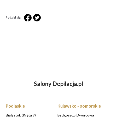
Podziel się:
Salony Depilacja.pl
ZASTANAWIASZ SIĘ NAD DEPILACJĄ
LASEROWĄ?
UMÓW WIZYTĘ KONSULTACYJNĄ
Podlaskie
Kujawsko - pomorskie
UMAWIAM KONSULTACJE
Białystok (Kręta 9)
Bydgoszcz (Dworcowa