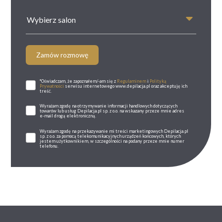
Wybierz salon
Zamów rozmowę
*Oświadczam, że zapoznałem/-am się z
Regulaminem
i
Polityką
Prywatności
serwisu internetowego www.depilacja.pl oraz akceptuję ich
treść.
Wyrażam zgodę na otrzymywanie informacji handlowych dotyczących
towarów lub usług Depilacja.pl sp. z o.o. na wskazany przeze mnie adres
e-mail drogą elektroniczną.
Wyrażam zgodę na przekazywanie mi treści marketingowych Depilacja.pl
sp. z o.o. za pomocą telekomunikacyjnych urządzeń końcowych, których
jestem użytkownikiem, w szczególności na podany przeze mnie numer
telefonu.