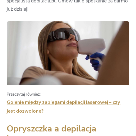
specjalistą depilacja.pl. Umów takie spotkanie za darmo
już dzisiaj!
Przeczytaj również:
Golenie między zabiegami depilacji laserowej – czy
jest dozwolone?
Opryszczka a depilacja