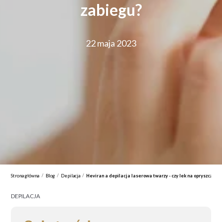
zabiegu?
22 maja 2023
/
/
/
Strona główna
Blog
Depilacja
Heviran a depilacja laserowa twarzy - czy lek na opryszczkę
DEPILACJA