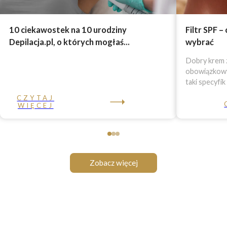
10 ciekawostek na 10 urodziny
Filtr SPF –
Depilacja.pl, o których mogłaś...
wybrać
Dobry krem z
obowiązkowy 
taki specyfik
CZYTAJ
WIĘCEJ
Zobacz więcej