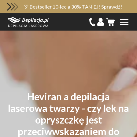
🎊 Bestseller 10-lecia 30% TANIEJ! Sprawdź!
Heviran a depilacja
laserowa twarzy - czy lek na
opryszczkę jest
przeciwwskazaniem do