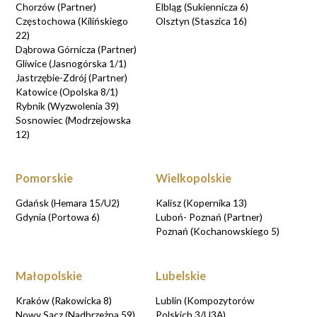
Chorzów (Partner)
Elbląg (Sukiennicza 6)
Częstochowa (Kilińskiego
Olsztyn (Staszica 16)
22)
Dąbrowa Górnicza (Partner)
Gliwice (Jasnogórska 1/1)
Jastrzębie-Zdrój (Partner)
Katowice (Opolska 8/1)
Rybnik (Wyzwolenia 39)
Sosnowiec (Modrzejowska
12)
Pomorskie
Wielkopolskie
Gdańsk (Hemara 15/U2)
Kalisz (Kopernika 13)
Gdynia (Portowa 6)
Luboń- Poznań (Partner)
Poznań (Kochanowskiego 5)
Małopolskie
Lubelskie
Kraków (Rakowicka 8)
Lublin (Kompozytorów
Nowy Sącz (Nadbrzeżna 59)
Polskich 3/U3A)