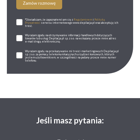
Zamów rozmowę
*Oświadczam, że zapoznałem/-am się z
Regulaminem
i
Polityką
Prywatności
serwisu internetowego www.depilacja.pl oraz akceptuję ich
treść.
Wyrażam zgodę na otrzymywanie informacji handlowych dotyczących
towarów lub usług Depilacja.pl sp. z o.o. na wskazany przeze mnie adres
e-mail drogą elektroniczną.
Wyrażam zgodę na przekazywanie mi treści marketingowych Depilacja.pl
sp. z o.o. za pomocą telekomunikacyjnych urządzeń końcowych, których
jestem użytkownikiem, w szczególności na podany przeze mnie numer
telefonu.
Jeśli masz pytania: