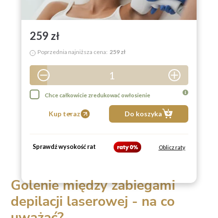
259 zł
Poprzednia najniższa cena:
259 zł
i
1
2
Chce całkowicie zredukować owłosienie
3
Kup teraz
Do koszyka
4
5
Sprawdź wysokość rat
Oblicz raty
6
7
Golenie między zabiegami
8
depilacji laserowej - na co
9
uważać?