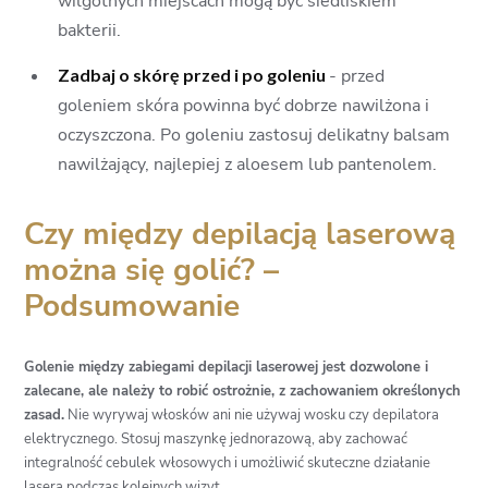
wilgotnych miejscach mogą być siedliskiem
bakterii.
Zadbaj o skórę przed i po goleniu
- przed
goleniem skóra powinna być dobrze nawilżona i
oczyszczona. Po goleniu zastosuj delikatny balsam
nawilżający, najlepiej z aloesem lub pantenolem.
Czy między depilacją laserową
można się golić? –
Podsumowanie
Golenie między zabiegami depilacji laserowej jest dozwolone i
zalecane, ale należy to robić ostrożnie, z zachowaniem określonych
zasad.
Nie wyrywaj włosków ani nie używaj wosku czy depilatora
elektrycznego. Stosuj maszynkę jednorazową, aby zachować
integralność cebulek włosowych i umożliwić skuteczne działanie
lasera podczas kolejnych wizyt.