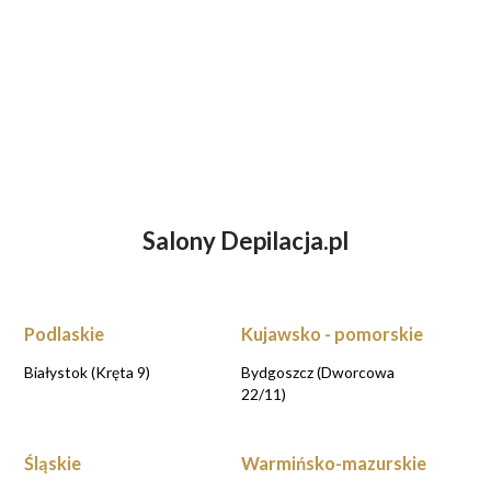
Salony Depilacja.pl
ZASTANAWIASZ SIĘ NAD DEPILACJĄ
LASEROWĄ?
UMÓW WIZYTĘ KONSULTACYJNĄ przy
rezerwacji online
Podlaskie
Kujawsko - pomorskie
UMAWIAM KONSULTACJE
Białystok (Kręta 9)
Bydgoszcz (Dworcowa
22/11)
Śląskie
Warmińsko-mazurskie