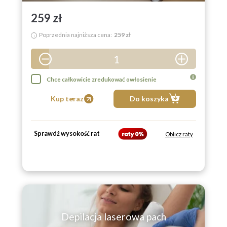
259 zł
Poprzednia najniższa cena:
259 zł
i
1
2
Chce całkowicie zredukować owłosienie
3
Kup teraz
Do koszyka
4
5
Sprawdź wysokość rat
Oblicz raty
6
7
8
9
Depilacja laserowa pach