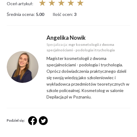
☆
☆
☆
☆
☆
Oceń artykuł:
Średnia ocena:
5.00
Ilość ocen:
3
Angelika Nowik
Specjalizacja:
mgr kosmetologii z dwoma
specjalnościami - podologia i trychologia
Magister kosmetologii z dwoma
specjalnościami - podologia i trychologia.
Oprócz doświadczenia praktycznego dzieli
się swoją wiedzą jako szkoleniowiec i
wykładowca przedmiotów teoretycznych w
szkole policealnej. Kosmetolog w salonie
Depilacja.pl w Poznaniu.
Podziel się: