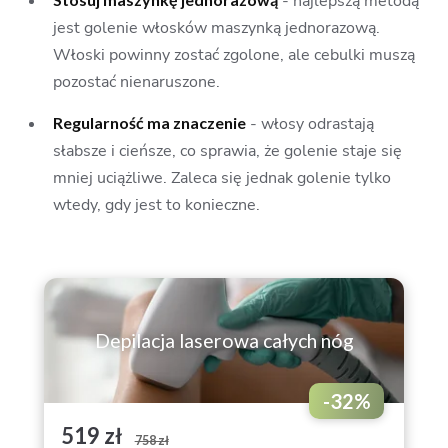
- najlepszą metodą
jest golenie włosków maszynką jednorazową.
Włoski powinny zostać zgolone, ale cebulki muszą
pozostać nienaruszone.
Regularność ma znaczenie
- włosy odrastają
słabsze i cieńsze, co sprawia, że golenie staje się
mniej uciążliwe. Zaleca się jednak golenie tylko
wtedy, gdy jest to konieczne.
Depilacja laserowa całych nóg
-
32
%
519 zł
758 zł