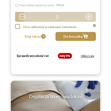
Poprzednia najniższa cena:
758 zł
i
1
2
Chce całkowicie zredukować owłosienie
3
Kup teraz
Do koszyka
4
5
Sprawdź wysokość rat
6
Oblicz raty
7
8
9
Depilacja laserowa bikini