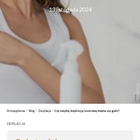
13 listopada 2024
/
/
/
Strona główna
Blog
Depilacja
Czy między depilacją laserową można się golić?
DEPILACJA