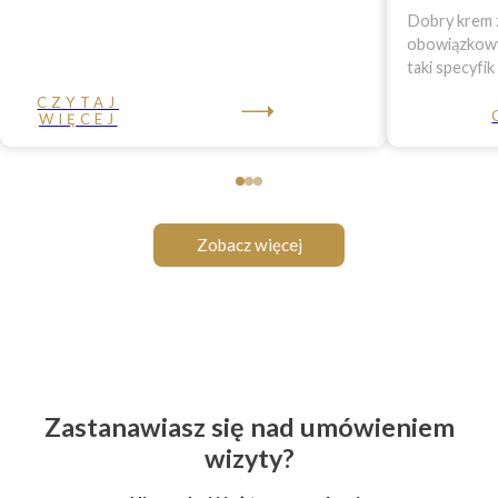
Dobry krem z
obowiązkowy 
taki specyfik
CZYTAJ
WIĘCEJ
Zobacz więcej
Zastanawiasz się nad umówieniem
wizyty?