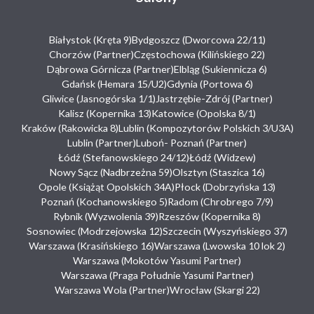
Białystok (Kręta 9)
Bydgoszcz (Dworcowa 22/11)
Chorzów (Partner)
Częstochowa (Kilińskiego 22)
Dąbrowa Górnicza (Partner)
Elbląg (Sukiennicza 6)
Gdańsk (Hemara 15/U2)
Gdynia (Portowa 6)
Gliwice (Jasnogórska 1/1)
Jastrzębie-Zdrój (Partner)
Kalisz (Kopernika 13)
Katowice (Opolska 8/1)
Kraków (Rakowicka 8)
Lublin (Kompozytorów Polskich 3/U3A)
Lublin (Partner)
Luboń- Poznań (Partner)
Łódź (Stefanowskiego 24/12)
Łódź (Widzew)
Nowy Sącz (Nadbrzeżna 59)
Olsztyn (Staszica 16)
Opole (Książąt Opolskich 34A)
Płock (Dobrzyńska 13)
Poznań (Kochanowskiego 5)
Radom (Chrobrego 7/9)
Rybnik (Wyzwolenia 39)
Rzeszów (Kopernika 8)
Sosnowiec (Modrzejowska 12)
Szczecin (Wyszyńskiego 37)
Warszawa (Krasińskiego 16)
Warszawa (Lwowska 10 lok 2)
Warszawa (Mokotów Yasumi Partner)
Warszawa (Praga Południe Yasumi Partner)
Warszawa Wola (Partner)
Wrocław (Skargi 22)