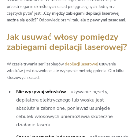
usuwania owłosienia. W trakcie całego procesu konieczne jest
przestrzeganie określonych zasad pielęgnacyjnych. Jednym z
częstych pytań jest: „
Czy między zabiegami depilacji laserowej
można się golić?
” Odpowiedź brzmi:
tak, ale z pewnymi zasadami
.
Jak usuwać włosy pomiędzy
zabiegami depilacji laserowej?
W czasie trwania serii zabiegów
depilacji laserowej
usuwanie
włosków j est dozwolone, ale wyłącznie metodą golenia. Oto kilka
kluczowych zasad:
Nie wyrywaj włosków
- używanie pęsety,
depilatora elektrycznego lub wosku jest
absolutnie zabronione, ponieważ usunięcie
cebulek włosowych uniemożliwia skuteczne
działanie lasera.
Stosuj maszynkę jednorazową