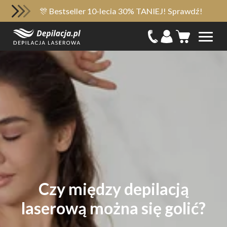
🎊 Bestseller 10-lecia 30% TANIEJ! Sprawdź!
Czy między depilacją
laserową można się golić?