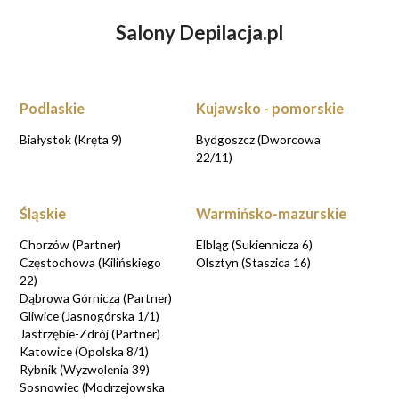
Salony Depilacja.pl
ZASTANAWIASZ SIĘ NAD DEPILACJĄ
LASEROWĄ?
UMÓW WIZYTĘ KONSULTACYJNĄ
Podlaskie
Kujawsko - pomorskie
UMAWIAM KONSULTACJE
Białystok (Kręta 9)
Bydgoszcz (Dworcowa
22/11)
Śląskie
Warmińsko-mazurskie
Chorzów (Partner)
Elbląg (Sukiennicza 6)
Częstochowa (Kilińskiego
Olsztyn (Staszica 16)
22)
Dąbrowa Górnicza (Partner)
Gliwice (Jasnogórska 1/1)
Jastrzębie-Zdrój (Partner)
Katowice (Opolska 8/1)
Rybnik (Wyzwolenia 39)
Sosnowiec (Modrzejowska