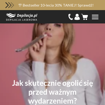
🎊 Bestseller 10-lecia 30% TANIEJ! Sprawdź!
Jak skutecznie ogolić się
przed ważnym
wydarzeniem?