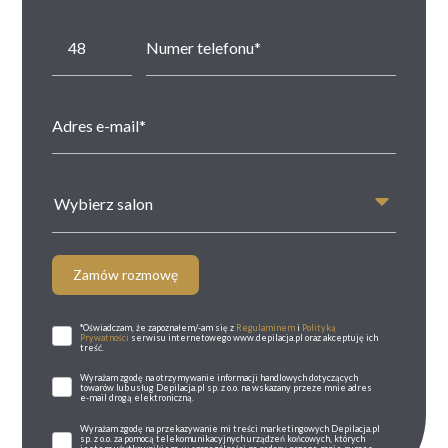
Wybierz salon
Zamów rozmowę
*Oświadczam, że zapoznałem/-am się z
Regulaminem
i
Polityką
Prywatności
serwisu internetowego www.depilacja.pl oraz akceptuję ich
treść.
Wyrażam zgodę na otrzymywanie informacji handlowych dotyczących
towarów lub usług Depilacja.pl sp. z o.o. na wskazany przeze mnie adres
e-mail drogą elektroniczną.
Wyrażam zgodę na przekazywanie mi treści marketingowych Depilacja.pl
sp. z o.o. za pomocą telekomunikacyjnych urządzeń końcowych, których