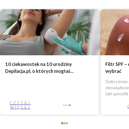
10 ciekawostek na 10 urodziny
Filtr SPF –
Depilacja.pl, o których mogłaś...
wybrać
Dobry krem z
obowiązkowy 
taki specyfik
CZYTAJ
WIĘCEJ