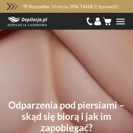
🎊 Bestseller 10-lecia 30% TANIEJ! Sprawdź!
Odparzenia pod piersiami –
skąd się biorą i jak im
zapobiegać?