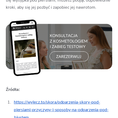
się wysypka pod piersiami, możesz podjąć odpowiednie
kroki, aby się jej pozbyć i zapobiec jej nawrotom.
Źródła:
https://wylecz.to/skora/odparzenia-skory-pod-
piersiami-przyczyny-i-sposoby-na-odparzenia-pod-
biustem