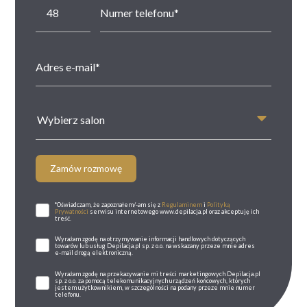
Wybierz salon
Zamów rozmowę
*Oświadczam, że zapoznałem/-am się z
Regulaminem
i
Polityką
Prywatności
serwisu internetowego www.depilacja.pl oraz akceptuję ich
treść.
Wyrażam zgodę na otrzymywanie informacji handlowych dotyczących
towarów lub usług Depilacja.pl sp. z o.o. na wskazany przeze mnie adres
e-mail drogą elektroniczną.
Wyrażam zgodę na przekazywanie mi treści marketingowych Depilacja.pl
sp. z o.o. za pomocą telekomunikacyjnych urządzeń końcowych, których
jestem użytkownikiem, w szczególności na podany przeze mnie numer
telefonu.