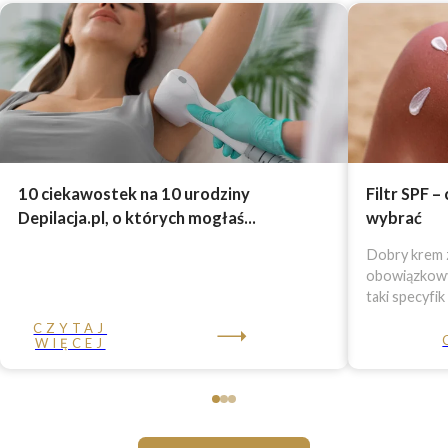
10 ciekawostek na 10 urodziny
Filtr SPF –
Depilacja.pl, o których mogłaś...
wybrać
Dobry krem z
obowiązkowy 
taki specyfik
CZYTAJ
WIĘCEJ