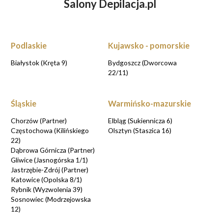
Salony Depilacja.pl
ZASTANAWIASZ SIĘ NAD DEPILACJĄ
LASEROWĄ?
UMÓW WIZYTĘ KONSULTACYJNĄ
Podlaskie
Kujawsko - pomorskie
UMAWIAM KONSULTACJE
Białystok (Kręta 9)
Bydgoszcz (Dworcowa
22/11)
Śląskie
Warmińsko-mazurskie
Chorzów (Partner)
Elbląg (Sukiennicza 6)
Częstochowa (Kilińskiego
Olsztyn (Staszica 16)
22)
Dąbrowa Górnicza (Partner)
Gliwice (Jasnogórska 1/1)
Jastrzębie-Zdrój (Partner)
Katowice (Opolska 8/1)
Rybnik (Wyzwolenia 39)
Sosnowiec (Modrzejowska
12)