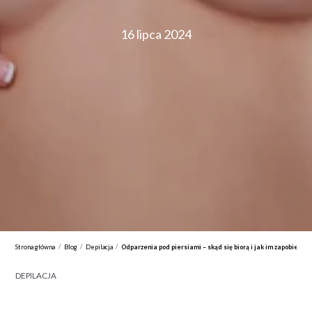
16 lipca 2024
/
/
/
Strona główna
Blog
Depilacja
Odparzenia pod piersiami – skąd się biorą i jak im zapobiegać?
DEPILACJA