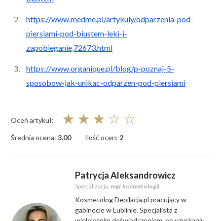
https://www.medme.pl/artykuly/odparzenia-pod-
piersiami-pod-biustem-leki-i-
zapobieganie,72673.html
https://www.organique.pl/blog/p-poznaj-5-
sposobow-jak-unikac-odparzen-pod-piersiami
☆
☆
☆
☆
☆
Oceń artykuł:
Średnia ocena:
3.00
Ilość ocen:
2
Patrycja Aleksandrowicz
Specjalizacja:
mgr kosmetologii
Kosmetolog Depilacja.pl pracujący w
gabinecie w Lublinie. Specjalista z
wieloletnim doświadczeniem, po uzyskaniu