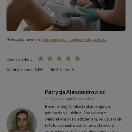
Przeczytaj również:
Endermologia - zabieg krok po kroku
☆
☆
☆
☆
☆
Oceń artykuł:
Średnia ocena:
5.00
Ilość ocen:
5
Patrycja Aleksandrowicz
Specjalizacja:
mgr kosmetologii
Kosmetolog Depilacja.pl pracujący w
gabinecie w Lublinie. Specjalista z
wieloletnim doświadczeniem, po uzyskaniu
tytułu licencjata kontynuowała swoją
edukację na studiach podyplomowych z