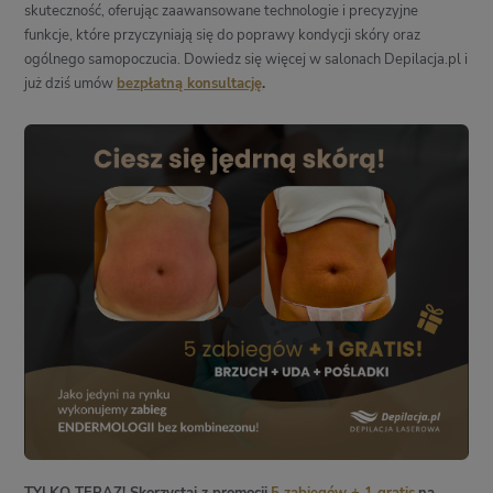
skuteczność, oferując zaawansowane technologie i precyzyjne
funkcje, które przyczyniają się do poprawy kondycji skóry oraz
ogólnego samopoczucia. Dowiedz się więcej w salonach Depilacja.pl i
już dziś umów
bezpłatną konsultację
.
TYLKO TERAZ!
Skorzystaj z promocji
5 zabiegów + 1 gratis
na