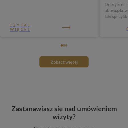
Dobry krem z
obowiązkowy 
taki specyfik
CZYTAJ
WIĘCEJ
Zobacz więcej
Zastanawiasz się nad umówieniem
wizyty?