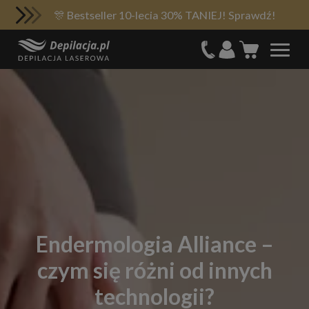
🎊 Bestseller 10-lecia 30% TANIEJ! Sprawdź!
Endermologia Alliance –
czym się różni od innych
technologii?