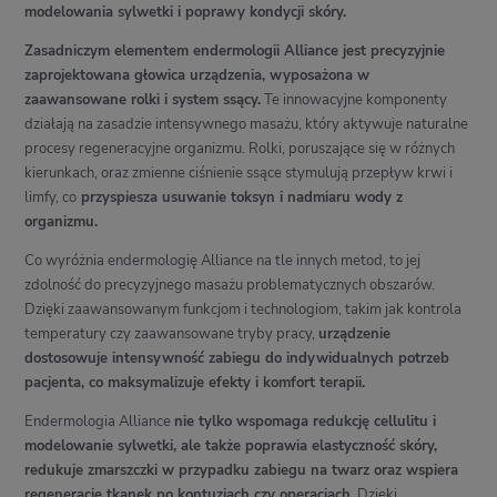
modelowania sylwetki i poprawy kondycji skóry.
Zasadniczym elementem endermologii Alliance jest precyzyjnie
zaprojektowana głowica urządzenia, wyposażona w
zaawansowane rolki i system ssący.
Te innowacyjne komponenty
działają na zasadzie intensywnego masażu, który aktywuje naturalne
procesy regeneracyjne organizmu. Rolki, poruszające się w różnych
kierunkach, oraz zmienne ciśnienie ssące stymulują przepływ krwi i
limfy, co
przyspiesza usuwanie toksyn i nadmiaru wody z
organizmu.
Co wyróżnia endermologię Alliance na tle innych metod, to jej
zdolność do precyzyjnego masażu problematycznych obszarów.
Dzięki zaawansowanym funkcjom i technologiom, takim jak kontrola
temperatury czy zaawansowane tryby pracy,
urządzenie
dostosowuje intensywność zabiegu do indywidualnych potrzeb
pacjenta, co maksymalizuje efekty i komfort terapii.
Endermologia Alliance
nie tylko wspomaga redukcję cellulitu i
modelowanie sylwetki, ale także poprawia elastyczność skóry,
redukuje zmarszczki w przypadku zabiegu na twarz oraz wspiera
regenerację tkanek po kontuzjach czy operacjach
. Dzięki