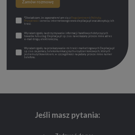
Zamów rozmowę
*Oświadczam, że zapoznałem/-am się z
Regulaminem
i
Polityką
Prywatności
serwisu internetowego www.depilacja.pl oraz akceptuję ich
treść.
Wyrażam zgodę na otrzymywanie informacji handlowych dotyczących
towarów lub usług Depilacja.pl sp. z o.o. na wskazany przeze mnie adres
e-mail drogą elektroniczną.
Wyrażam zgodę na przekazywanie mi treści marketingowych Depilacja.pl
sp. z o.o. za pomocą telekomunikacyjnych urządzeń końcowych, których
jestem użytkownikiem, w szczególności na podany przeze mnie numer
telefonu.
Jeśli masz pytania: