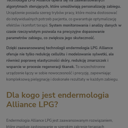
Technologia LPG Alliance opiera się na zaawansowanych
algorytmach sterujących, które umożliwiają personalizację zabiegu.
Urządzenie posiada szereg trybów pracy, które można dostosować
do indywidualnych potrzeb pacjenta, co gwarantuje optymalizację
efektów i komfort terapii.
System monitorowania i analizy danych w
czasie rzeczywistym pozwala na precyzyjne dopasowanie
parametrów zabiegu, co zwiększa jego skuteczność.
Dzięki zaawansowanej technologii endermologia LPG Alliance
oferuje nie tylko redukcję cellulitu i modelowanie sylwetki, ale
również poprawę elastyczności skóry, redukcję zmarszczek i
wsparcie w procesie regeneracji tkanek.
To wszechstronne
urządzenie łączy w sobie nowoczesność i precyzję, zapewniając
kompleksową pielęgnację i doskonałe rezultaty w każdym zabiegu.
Dla kogo jest endermologia
Alliance LPG?
Endermologia Alliance LPG jest zaawansowanym rozwiązaniem,
które znajduje zastosowanie w szerokim zakresie terapiach