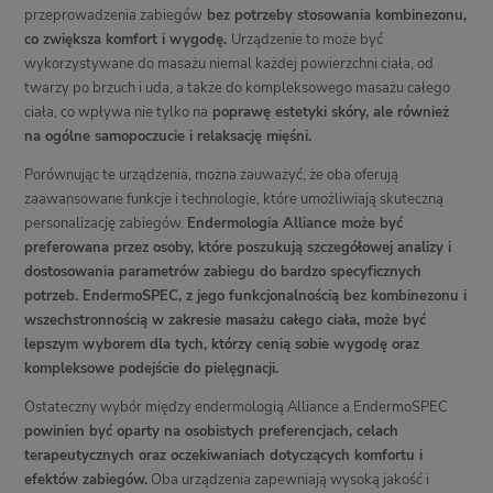
przeprowadzenia zabiegów
bez potrzeby stosowania kombinezonu,
co zwiększa komfort i wygodę.
Urządzenie to może być
wykorzystywane do masażu niemal każdej powierzchni ciała, od
twarzy po brzuch i uda, a także do kompleksowego masażu całego
ciała, co wpływa nie tylko na
poprawę estetyki skóry, ale również
na ogólne samopoczucie i relaksację mięśni.
Porównując te urządzenia, można zauważyć, że oba oferują
zaawansowane funkcje i technologie, które umożliwiają skuteczną
personalizację zabiegów.
Endermologia Alliance może być
preferowana przez osoby, które poszukują szczegółowej analizy i
dostosowania parametrów zabiegu do bardzo specyficznych
potrzeb. EndermoSPEC, z jego funkcjonalnością bez kombinezonu i
wszechstronnością w zakresie masażu całego ciała, może być
lepszym wyborem dla tych, którzy cenią sobie wygodę oraz
kompleksowe podejście do pielęgnacji.
Ostateczny wybór między endermologią Alliance a EndermoSPEC
powinien być oparty na osobistych preferencjach, celach
terapeutycznych oraz oczekiwaniach dotyczących komfortu i
efektów zabiegów.
Oba urządzenia zapewniają wysoką jakość i