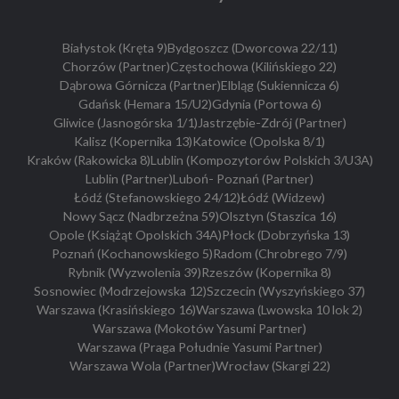
Białystok (Kręta 9)
Bydgoszcz (Dworcowa 22/11)
Chorzów (Partner)
Częstochowa (Kilińskiego 22)
Dąbrowa Górnicza (Partner)
Elbląg (Sukiennicza 6)
Gdańsk (Hemara 15/U2)
Gdynia (Portowa 6)
Gliwice (Jasnogórska 1/1)
Jastrzębie-Zdrój (Partner)
Kalisz (Kopernika 13)
Katowice (Opolska 8/1)
Kraków (Rakowicka 8)
Lublin (Kompozytorów Polskich 3/U3A)
Lublin (Partner)
Luboń- Poznań (Partner)
Łódź (Stefanowskiego 24/12)
Łódź (Widzew)
Nowy Sącz (Nadbrzeżna 59)
Olsztyn (Staszica 16)
Opole (Książąt Opolskich 34A)
Płock (Dobrzyńska 13)
Poznań (Kochanowskiego 5)
Radom (Chrobrego 7/9)
Rybnik (Wyzwolenia 39)
Rzeszów (Kopernika 8)
Sosnowiec (Modrzejowska 12)
Szczecin (Wyszyńskiego 37)
Warszawa (Krasińskiego 16)
Warszawa (Lwowska 10 lok 2)
Warszawa (Mokotów Yasumi Partner)
Warszawa (Praga Południe Yasumi Partner)
Warszawa Wola (Partner)
Wrocław (Skargi 22)