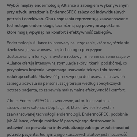
Wybór między endermologią Alliance a zabiegiem wykonywanym
przy użyciu urządzenia EndermoSPEC zależy od indywidualnych
potrzeb i oczekiwań. Oba urządzenia reprezentują zaawansowane
technologie endermologii, lecz różnią się pewnymi aspektami,
które mogą wpłynąć na komfort i efektywność zabiegów.
Endermologia Alliance to innowacyjne urządzenie, które wyróżnia się
dzięki swojej zaawansowanej technologii i precyzyjnie
dostosowanym funkcjom. System rolkowy i zmienne ciśnienie ssące w
Alliance oferują intensywną stymulację skóry i tkanki podskórnej, co
przyspiesza krążenie, wspomaga usuwanie toksyn i skutecznie
redukuje cellulit
. Możliwość precyzyjnego dostosowania ustawień
zabiegu pozwala na personalizację terapii według specyficznych
potrzeb pacjenta, co zapewnia maksymalną efektywność i komfort.
Z kolei EndermoSPEC to nowoczesne, autorskie urządzenie
stosowane w salonach Depilacja.pl, które również korzysta z
zaawansowanej technologii endermologii.
EndermoSPEC, podobnie
jak Alliance, oferuje możliwość precyzyjnego dostosowania
ustawień, co pozwala na indywidualizację zabiegu w zależności od
potrzeb pacjenta.
Jednym z jego kluczowych atutów jest możliwość