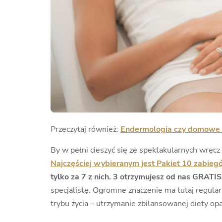
Przeczytaj również:
Endermologia czy domowe sp
By w pełni cieszyć się ze spektakularnych wręc
Najczęściej wybieranym jest Pakiet 10 zabieg
tylko za 7 z nich. 3 otrzymujesz od nas GRATIS
specjalistę. Ogromne znaczenie ma tutaj regul
trybu życia – utrzymanie zbilansowanej diety op