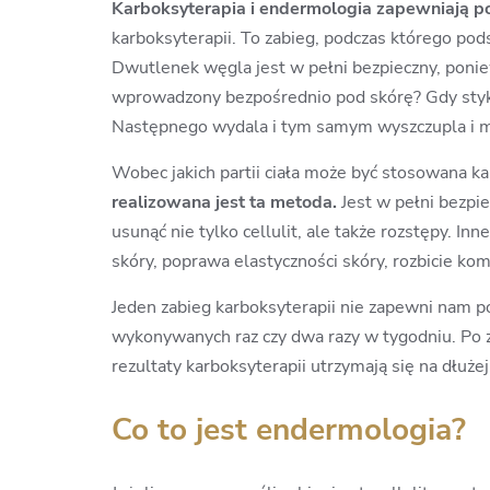
Karboksyterapia i endermologia zapewniają po
karboksyterapii. To zabieg, podczas którego pod
Dwutlenek węgla jest w pełni bezpieczny, poni
wprowadzony bezpośrednio pod skórę? Gdy styka
Następnego wydala i tym samym wyszczupla i m
Wobec jakich partii ciała może być stosowana k
realizowana jest ta metoda.
Jest w pełni bezpi
usunąć nie tylko cellulit, ale także rozstępy. I
skóry, poprawa elastyczności skóry, rozbicie ko
Jeden zabieg karboksyterapii nie zapewni nam po
wykonywanych raz czy dwa razy w tygodniu. Po z
rezultaty karboksyterapii utrzymają się na dłużej
Co to jest endermologia?