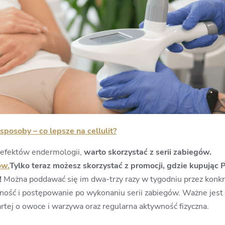
osoby – co lepsze na cellulit?
z efektów endermologii,
warto skorzystać z serii zabiegów.
ów.
Tylko teraz możesz skorzystać z promocji, gdzie kupując 
!
Można poddawać się im dwa-trzy razy w tygodniu przez konkr
arność i postępowanie po wykonaniu serii zabiegów. Ważne je
artej o owoce i warzywa oraz regularna aktywność fizyczna.