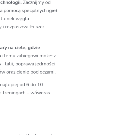
chnologii.
Zacznijmy od
a pomocą specjalnych igieł.
utlenek węgla
 rozpuszcza tłuszcz.
ry na ciele, gdzie
ęki temu zabiegowi możesz
i talii, poprawa jędrności
ów oraz cienie pod oczami.
najlepiej od 6 do 10
ch treningach – wówczas