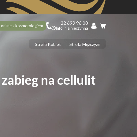
22 699 96 00
 online z kosmetologiem
Infolinia nieczynna
Strefa Kobiet
Strefa Mężczyzn
PILACJA
ciekawostek na 10 urodziny Depilacja.pl, o których mogłaś nie
dzieć!
abieg na cellulit
ilacja laserowa latem – tak czy nie?
 usunąć włoski z twarzy? 5 najlepszych sposobów
ilacja laserowa jąder i penisa – zabieg krok po kroku
ilacja laserowa a opalenizna
DERMOLOGIA
 ujędrnić skórę na brzuchu? Sprawdzone sposoby