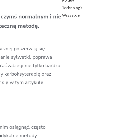
Porady
Technologia
Wszystkie
t czymś normalnym i nie
uteczną metodę.
cznej poszerzają się
wanie sylwetki, poprawa
ać zabiegi nie tylko bardzo
my karboksyterapię oraz
 się w tym artykule
 nim osiągnąć, często
radykalne metody.