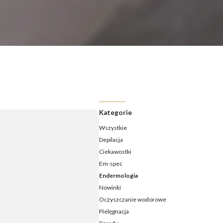
ermologia - jak często należy ją wykonywać?
ermologia przed i po – jakie efekty ujędrnienia i wysmuklenia
możesz osiągnąć?
ermologia – ile zabiegów potrzeba, aby zobaczyć efekty?
daje endermologia - w jakim wieku najlepiej udać się na
ieg?
Kategorie
Wszystkie
Depilacja
Ciekawostki
Em-spec
Endermologia
Nowinki
Oczyszczanie wodorowe
Pielęgnacja