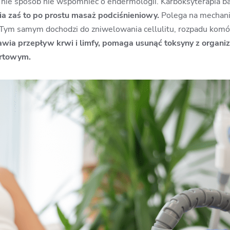
to nie sposób nie wspomnieć o endermologii. Karboksyterapia b
a zaś to po prostu masaż podciśnieniowy.
Polega na mechani
Tym samym dochodzi do zniwelowania cellulitu, rozpadu komó
ia przepływ krwi i limfy, pomaga usunąć toksyny z organizm
ortowym.