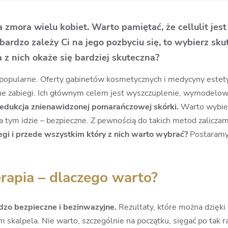
mora wielu kobiet. Warto pamiętać, że cellulit jes
bardzo zależy Ci na jego pozbyciu się, to wybierz sk
 z nich okaże się bardziej skuteczna?
ej popularne. Oferty gabinetów kosmetycznych i medycyny estety
sne zabiegi. Ich głównym celem jest wyszczuplenie, wymodelo
redukcja znienawidzonej pomarańczowej skórki.
Warto wybier
za tym idzie – bezpieczne. Z pewnością do takich metod zalicza
egi i przede wszystkim który z nich warto wybrać?
Postaramy
rapia – dlaczego warto?
dzo bezpieczne i bezinwazyjne.
Rezultaty, które można dzięki
skalpela. Nie warto, szczególnie na początku, sięgać po tak 