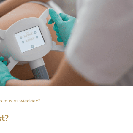
o musisz wiedzieć?
st?