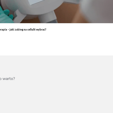
End
Elektrostymulacja mięśni - efekty, które przekonają Cię do
End
zabiegu
ud 
Endermologia – przeciwwskazania, o których warto wiedzieć
End
Laser aleksandrytowy czy diodowy? Porównanie
Co 
pia – jaki zabieg na cellulit wybrać?
zab
o warto?