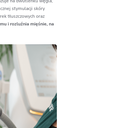
azuje na dwutlenku węgla,
cznej stymulacji skóry
rek tłuszczowych oraz
u i rozluźnia mięśnie, na