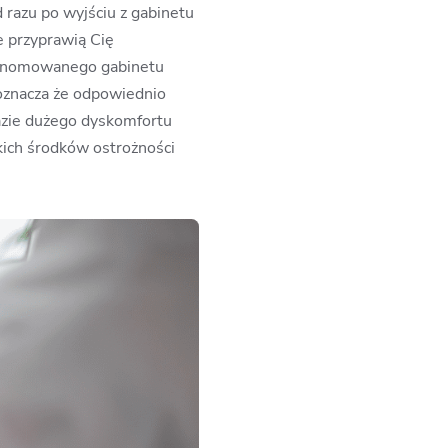
razu po wyjściu z gabinetu
e przyprawią Cię
 renomowanego gabinetu
 oznacza że odpowiednio
razie dużego dyskomfortu
kich środków ostrożności