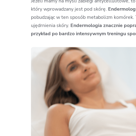
Jeżeli mamy na myśli zabiegi antycellulitowe, 
który wprowadzany jest pod skórę.
Endermologi
pobudzając w ten sposób metabolizm komórek. 
ujędrnienia skóry.
Endermologia znacznie popraw
przykład po bardzo intensywnym treningu sp