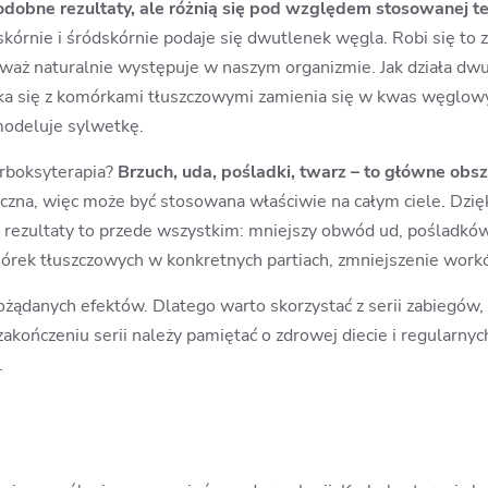
dobne rezultaty, ale różnią się pod względem stosowanej te
skórnie i śródskórnie podaje się dwutlenek węgla. Robi się to z
eważ naturalnie występuje w naszym organizmie. Jak działa dw
 się z komórkami tłuszczowymi zamienia się w kwas węglowy i
odeluje sylwetkę.
arboksyterapia?
Brzuch, uda, pośladki, twarz – to główne obsza
eczna, więc może być stosowana właściwie na całym ciele. Dzi
nne rezultaty to przede wszystkim: mniejszy obwód ud, pośladków 
mórek tłuszczowych w konkretnych partiach, zmniejszenie work
żądanych efektów. Dlatego warto skorzystać z serii zabiegów, 
akończeniu serii należy pamiętać o zdrowej diecie i regularny
.