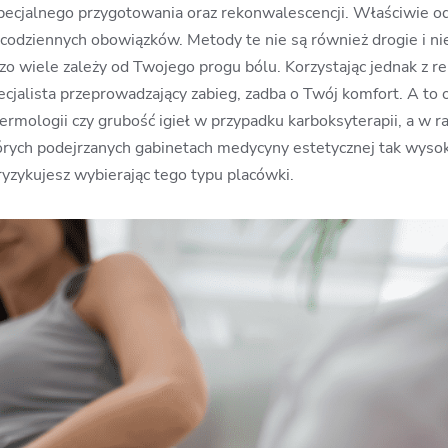
ecjalnego przygotowania oraz rekonwalescencji. Właściwie od 
odziennych obowiązków. Metody te nie są również drogie i ni
zo wiele zależy od Twojego progu bólu. Korzystając jednak z
ecjalista przeprowadzający zabieg, zadba o Twój komfort. A to
rmologii czy grubość igieł w przypadku karboksyterapii, a w 
których podejrzanych gabinetach medycyny estetycznej tak wyso
ryzykujesz wybierając tego typu placówki.