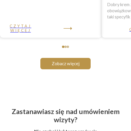
Dobry krem z
obowiązkowy 
taki specyfik
CZYTAJ
WIĘCEJ
Zobacz więcej
Zastanawiasz się nad umówieniem
wizyty?