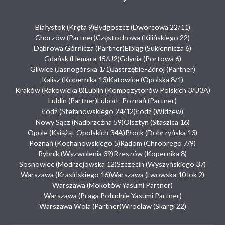
Białystok (Kręta 9)
Bydgoszcz (Dworcowa 22/11)
Chorzów (Partner)
Częstochowa (Kilińskiego 22)
Dąbrowa Górnicza (Partner)
Elbląg (Sukiennicza 6)
Gdańsk (Hemara 15/U2)
Gdynia (Portowa 6)
Gliwice (Jasnogórska 1/1)
Jastrzębie-Zdrój (Partner)
Kalisz (Kopernika 13)
Katowice (Opolska 8/1)
Kraków (Rakowicka 8)
Lublin (Kompozytorów Polskich 3/U3A)
Lublin (Partner)
Luboń- Poznań (Partner)
Łódź (Stefanowskiego 24/12)
Łódź (Widzew)
Nowy Sącz (Nadbrzeżna 59)
Olsztyn (Staszica 16)
Opole (Książąt Opolskich 34A)
Płock (Dobrzyńska 13)
Poznań (Kochanowskiego 5)
Radom (Chrobrego 7/9)
Rybnik (Wyzwolenia 39)
Rzeszów (Kopernika 8)
Sosnowiec (Modrzejowska 12)
Szczecin (Wyszyńskiego 37)
Warszawa (Krasińskiego 16)
Warszawa (Lwowska 10 lok 2)
Warszawa (Mokotów Yasumi Partner)
Warszawa (Praga Południe Yasumi Partner)
Warszawa Wola (Partner)
Wrocław (Skargi 22)