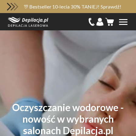
🎊 Bestseller 10-lecia 30% TANIEJ! Sprawdź!
Oczyszczanie wodorowe -
nowość w wybranych
salonach Depilacja.pl