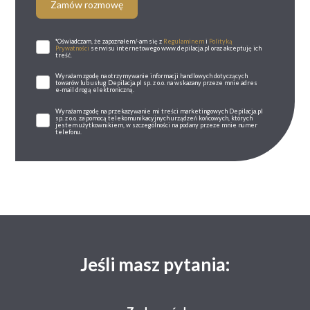
Zamów rozmowę
*Oświadczam, że zapoznałem/-am się z
Regulaminem
i
Polityką
Prywatności
serwisu internetowego www.depilacja.pl oraz akceptuję ich
treść.
Wyrażam zgodę na otrzymywanie informacji handlowych dotyczących
towarów lub usług Depilacja.pl sp. z o.o. na wskazany przeze mnie adres
e-mail drogą elektroniczną.
Wyrażam zgodę na przekazywanie mi treści marketingowych Depilacja.pl
sp. z o.o. za pomocą telekomunikacyjnych urządzeń końcowych, których
jestem użytkownikiem, w szczególności na podany przeze mnie numer
telefonu.
Jeśli masz pytania: