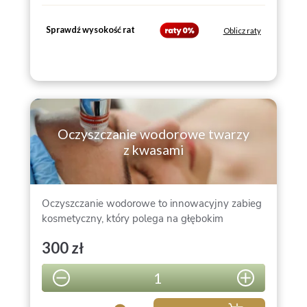
dobranego do potrzeb skóry.
Sprawdź wysokość rat
Oblicz raty
Oczyszczanie wodorowe twarzy
z kwasami
Oczyszczanie wodorowe to innowacyjny zabieg
kosmetyczny, który polega na głębokim
dotlenianiu i oczyszczaniu skóry za pomocą
300 zł
aktywnego wodoru. Zabieg oczyszczania
wodorowego obejmuje profesjonalny demakijaż
1
+ wodorowe oczyszczenie skóry +
hydrokwasowa dermabrazja + aplikacja kremu