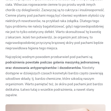
ciała. Wówczas rogowacenie ciemne to po prostu wynik innych
chorób czy dolegliwości. Zazwyczaj są to cukrzyca i insulinooporność.
Ciemne plamy pod pachami mogą być również wynikiem otyłości czy
niektórych nowotworów, na przykład raka żołądka. Dlatego tego
typu problemu nie należy bagatelizować, gdyż najprawdopodobniej
nie jest to tylko estetyczny defekt. Warto skonsultować tę kwestię
z lekarzem. Jeżeli ten potwierdzi, że organizm jest zdrowy, to
najprawdopodobniej przyczyną brązowej skóry pod pachami będzie
nieprawidłowa higiena tego miejsca.
Najczęściej wodnym powodem przebarwień pod pachami są
podrażnienia powstałe podczas golenia maszynką jednorazową
oraz stosowania antyperspirantów i dezodorantów.
Niestety
dostępne w dzisiejszych czasach kosmetyki bardzo często zawierają
szkodliwe składy, tj. bardzo chemiczne, które szkodzą naszym
organizmom. Warto pamiętać też, że skóra pod pachami jest bardzo
delikatna. Łatwo tutaj o wszelkie podrażnienia, a nawet stany
zapalne.