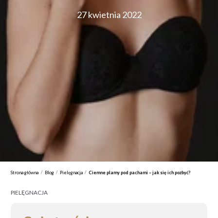
27 kwietnia 2022
/
/
/
Strona główna
Blog
Pielęgnacja
Ciemne plamy pod pachami – jak się ich pozbyć?
PIELĘGNACJA