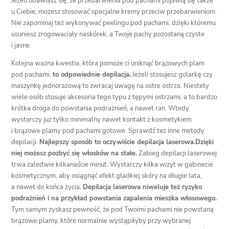
Jeżeli obawiasz się, że przebarwienia pod pachami pojawią się także
u Ciebie, możesz stosować specjalne kremy przeciw przebarwieniom.
Nie zapominaj też wykonywać peelingu pod pachami, dzięki któremu
usuniesz zrogowaciały naskórek, a Twoje pachy pozostaną czyste
i jasne.
Kolejna ważna kwestia, która pomoże ci uniknąć brązowych plam
pod pachami,
to odpowiednie depilacja.
Jeżeli stosujesz golarkę czy
maszynkę jednorazową to zwracaj uwagę na ostre ostrza. Niestety
wiele osób stosuje akcesoria tego typu z tępymi ostrzami, a to bardzo
krótka droga do powstania podrażnień, a nawet ran. Wtedy
wystarczy już tylko minimalny nawet kontakt z kosmetykiem
i brązowe plamy pod pachami gotowe. Sprawdź też inne metody
depilacji.
Najlepszy sposób to oczywiście depilacja laserowa.Dzięki
niej możesz pozbyć się włosków na stałe.
Zabieg depilacji laserowej
trwa zaledwie kilkanaście minut. Wystarczy kilka wizyt w gabinecie
kosmetycznym, aby osiągnąć efekt gładkiej skóry na długie lata,
a nawet do końca życia.
Depilacja laserowa niweluje też ryzyko
podrażnień i na przykład powstania zapalenia mieszka włosowego.
Tym samym zyskasz pewność, że pod Twoimi pachami nie powstaną
brązowe plamy, które normalnie wystąpiłyby przy wybranej