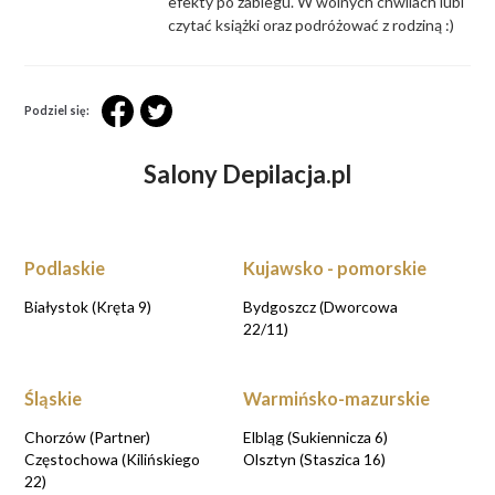
efekty po zabiegu. W wolnych chwilach lubi
czytać książki oraz podróżować z rodziną :)
Podziel się:
Salony Depilacja.pl
Podlaskie
Kujawsko - pomorskie
Białystok (Kręta 9)
Bydgoszcz (Dworcowa
22/11)
Śląskie
Warmińsko-mazurskie
Chorzów (Partner)
Elbląg (Sukiennicza 6)
Częstochowa (Kilińskiego
Olsztyn (Staszica 16)
22)