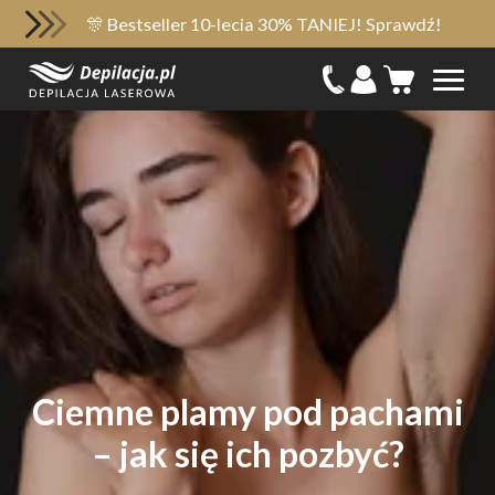
🎊 Bestseller 10-lecia 30% TANIEJ! Sprawdź!
Ciemne plamy pod pachami
– jak się ich pozbyć?