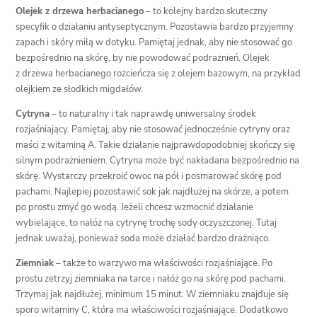
Olejek z drzewa herbacianego
– to kolejny bardzo skuteczny
specyfik o działaniu antyseptycznym. Pozostawia bardzo przyjemny
zapach i skóry miłą w dotyku. Pamiętaj jednak, aby nie stosować go
bezpośrednio na skórę, by nie powodować podrażnień. Olejek
z drzewa herbacianego rozcieńcza się z olejem bazowym, na przykład
olejkiem ze słodkich migdałów.
Cytryna
– to naturalny i tak naprawdę uniwersalny środek
rozjaśniający. Pamiętaj, aby nie stosować jednocześnie cytryny oraz
maści z witaminą A. Takie działanie najprawdopodobniej skończy się
silnym podrażnieniem. Cytryna może być nakładana bezpośrednio na
skórę. Wystarczy przekroić owoc na pół i posmarować skórę pod
pachami. Najlepiej pozostawić sok jak najdłużej na skórze, a potem
po prostu zmyć go wodą. Jeżeli chcesz wzmocnić działanie
wybielające, to nałóż na cytrynę trochę sody oczyszczonej. Tutaj
jednak uważaj, ponieważ soda może działać bardzo drażniąco.
Ziemniak
– także to warzywo ma właściwości rozjaśniające. Po
prostu zetrzyj ziemniaka na tarce i nałóż go na skórę pod pachami.
Trzymaj jak najdłużej, minimum 15 minut. W ziemniaku znajduje się
sporo witaminy C, która ma właściwości rozjaśniające. Dodatkowo