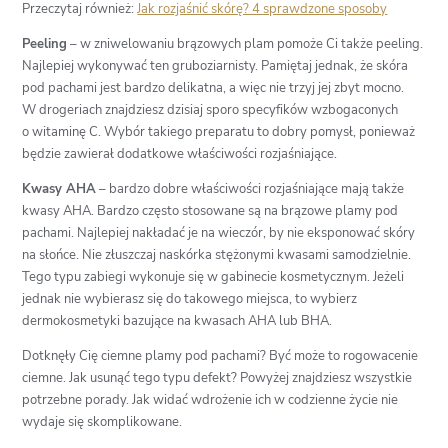
Przeczytaj również:
Jak rozjaśnić skórę? 4 sprawdzone sposoby
Peeling
– w zniwelowaniu brązowych plam pomoże Ci także peeling.
Najlepiej wykonywać ten gruboziarnisty. Pamiętaj jednak, że skóra
pod pachami jest bardzo delikatna, a więc nie trzyj jej zbyt mocno.
W drogeriach znajdziesz dzisiaj sporo specyfików wzbogaconych
o witaminę C. Wybór takiego preparatu to dobry pomysł, ponieważ
będzie zawierał dodatkowe właściwości rozjaśniające.
Kwasy AHA
– bardzo dobre właściwości rozjaśniające mają także
kwasy AHA. Bardzo często stosowane są na brązowe plamy pod
pachami. Najlepiej nakładać je na wieczór, by nie eksponować skóry
na słońce. Nie złuszczaj naskórka stężonymi kwasami samodzielnie.
Tego typu zabiegi wykonuje się w gabinecie kosmetycznym. Jeżeli
jednak nie wybierasz się do takowego miejsca, to wybierz
dermokosmetyki bazujące na kwasach AHA lub BHA.
Dotknęły Cię ciemne plamy pod pachami? Być może to rogowacenie
ciemne. Jak usunąć tego typu defekt? Powyżej znajdziesz wszystkie
potrzebne porady. Jak widać wdrożenie ich w codzienne życie nie
wydaje się skomplikowane.