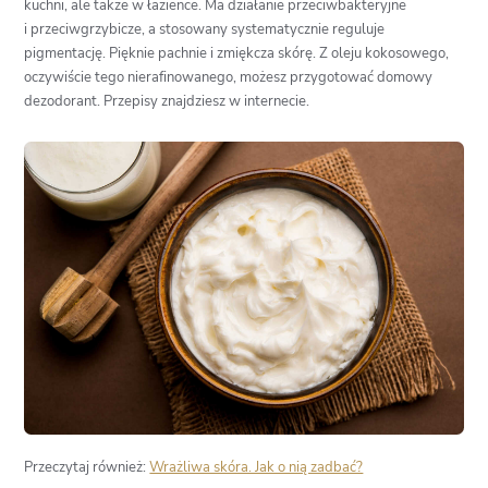
kuchni, ale także w łazience. Ma działanie przeciwbakteryjne
i przeciwgrzybicze, a stosowany systematycznie reguluje
pigmentację. Pięknie pachnie i zmiękcza skórę. Z oleju kokosowego,
oczywiście tego nierafinowanego, możesz przygotować domowy
dezodorant. Przepisy znajdziesz w internecie.
Przeczytaj również:
Wrażliwa skóra. Jak o nią zadbać?