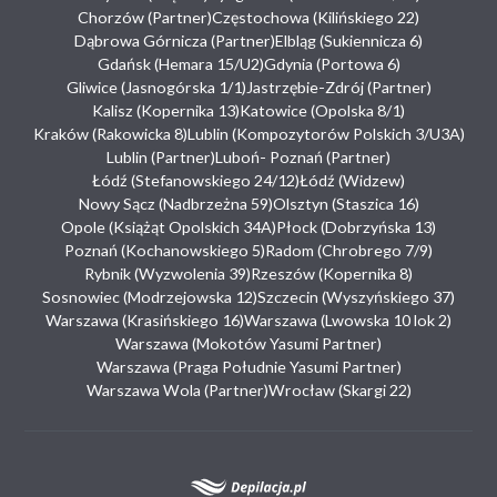
Chorzów (Partner)
Częstochowa (Kilińskiego 22)
Dąbrowa Górnicza (Partner)
Elbląg (Sukiennicza 6)
Gdańsk (Hemara 15/U2)
Gdynia (Portowa 6)
Gliwice (Jasnogórska 1/1)
Jastrzębie-Zdrój (Partner)
Kalisz (Kopernika 13)
Katowice (Opolska 8/1)
Kraków (Rakowicka 8)
Lublin (Kompozytorów Polskich 3/U3A)
Lublin (Partner)
Luboń- Poznań (Partner)
Łódź (Stefanowskiego 24/12)
Łódź (Widzew)
Nowy Sącz (Nadbrzeżna 59)
Olsztyn (Staszica 16)
Opole (Książąt Opolskich 34A)
Płock (Dobrzyńska 13)
Poznań (Kochanowskiego 5)
Radom (Chrobrego 7/9)
Rybnik (Wyzwolenia 39)
Rzeszów (Kopernika 8)
Sosnowiec (Modrzejowska 12)
Szczecin (Wyszyńskiego 37)
Warszawa (Krasińskiego 16)
Warszawa (Lwowska 10 lok 2)
Warszawa (Mokotów Yasumi Partner)
Warszawa (Praga Południe Yasumi Partner)
Warszawa Wola (Partner)
Wrocław (Skargi 22)