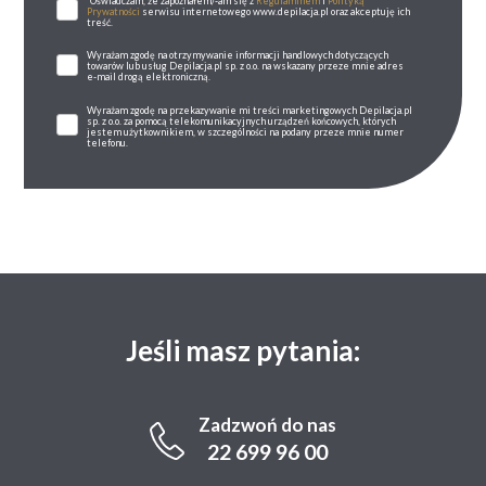
*Oświadczam, że zapoznałem/-am się z
Regulaminem
i
Polityką
Prywatności
serwisu internetowego www.depilacja.pl oraz akceptuję ich
treść.
Wyrażam zgodę na otrzymywanie informacji handlowych dotyczących
towarów lub usług Depilacja.pl sp. z o.o. na wskazany przeze mnie adres
e-mail drogą elektroniczną.
Wyrażam zgodę na przekazywanie mi treści marketingowych Depilacja.pl
sp. z o.o. za pomocą telekomunikacyjnych urządzeń końcowych, których
jestem użytkownikiem, w szczególności na podany przeze mnie numer
telefonu.
Jeśli masz pytania:
Zadzwoń do nas
22 699 96 00