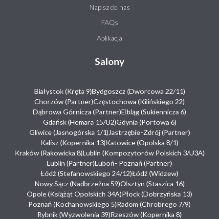
Napisz do nas
FAQs
Aplikacja
Salony
Białystok (Kręta 9)
Bydgoszcz (Dworcowa 22/11)
Chorzów (Partner)
Częstochowa (Kilińskiego 22)
Dąbrowa Górnicza (Partner)
Elbląg (Sukiennicza 6)
Gdańsk (Hemara 15/U2)
Gdynia (Portowa 6)
Gliwice (Jasnogórska 1/1)
Jastrzębie-Zdrój (Partner)
Kalisz (Kopernika 13)
Katowice (Opolska 8/1)
Kraków (Rakowicka 8)
Lublin (Kompozytorów Polskich 3/U3A)
Lublin (Partner)
Luboń- Poznań (Partner)
Łódź (Stefanowskiego 24/12)
Łódź (Widzew)
Nowy Sącz (Nadbrzeżna 59)
Olsztyn (Staszica 16)
Opole (Książąt Opolskich 34A)
Płock (Dobrzyńska 13)
Poznań (Kochanowskiego 5)
Radom (Chrobrego 7/9)
Rybnik (Wyzwolenia 39)
Rzeszów (Kopernika 8)