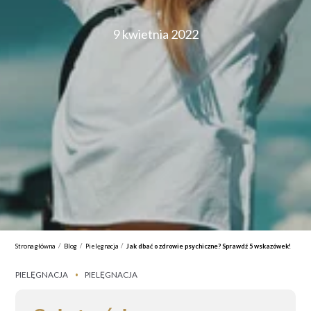
9 kwietnia 2022
/
/
/
Strona główna
Blog
Pielęgnacja
Jak dbać o zdrowie psychiczne? Sprawdź 5 wskazówek!
PIELĘGNACJA
PIELĘGNACJA
•