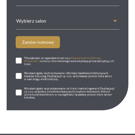
Wybierz salon
Zamów rozmowę
*Oświadczam, że zapoznałem/-am się z
Regulaminem
i
Polityką
Prywatności
serwisu internetowego www.depilacja.pl oraz akceptuję ich
treść.
Wyrażam zgodę na otrzymywanie informacji handlowych dotyczących
towarów lub usług Depilacja.pl sp. z o.o. na wskazany przeze mnie adres
e-mail drogą elektroniczną.
Wyrażam zgodę na przekazywanie mi treści marketingowych Depilacja.pl
sp. z o.o. za pomocą telekomunikacyjnych urządzeń końcowych, których
jestem użytkownikiem, w szczególności na podany przeze mnie numer
telefonu.