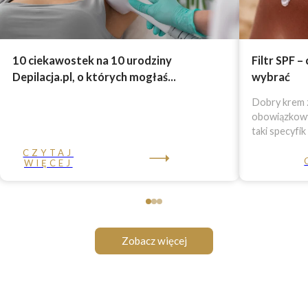
10 ciekawostek na 10 urodziny
Filtr SPF –
Depilacja.pl, o których mogłaś...
wybrać
Dobry krem z
obowiązkowy 
taki specyfik
CZYTAJ
WIĘCEJ
Zobacz więcej