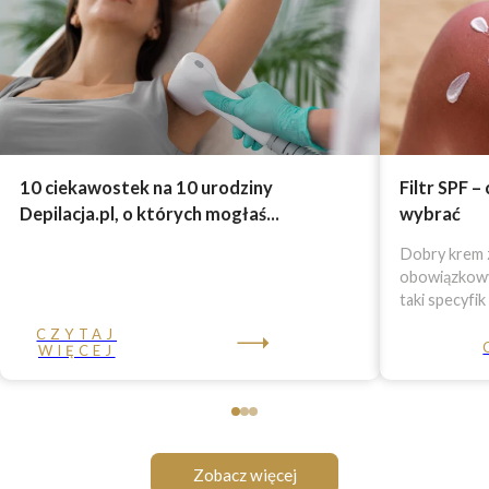
10 ciekawostek na 10 urodziny
Filtr SPF –
Depilacja.pl, o których mogłaś...
wybrać
Dobry krem z
obowiązkowy 
taki specyfik
CZYTAJ
WIĘCEJ
Zobacz więcej