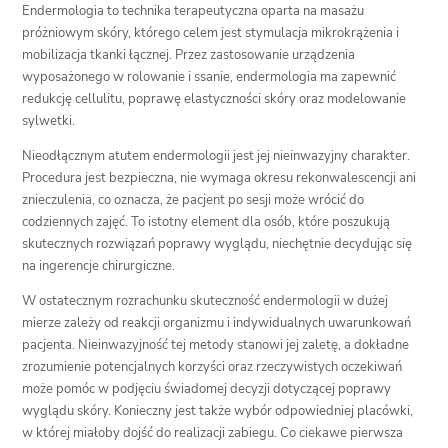
Endermologia to technika terapeutyczna oparta na masażu
próżniowym skóry, którego celem jest stymulacja mikrokrążenia i
mobilizacja tkanki łącznej. Przez zastosowanie urządzenia
wyposażonego w rolowanie i ssanie, endermologia ma zapewnić
redukcję cellulitu, poprawę elastyczności skóry oraz modelowanie
sylwetki.
Nieodłącznym atutem endermologii jest jej nieinwazyjny charakter.
Procedura jest bezpieczna, nie wymaga okresu rekonwalescencji ani
znieczulenia, co oznacza, że pacjent po sesji może wrócić do
codziennych zajęć. To istotny element dla osób, które poszukują
skutecznych rozwiązań poprawy wyglądu, niechętnie decydując się
na ingerencje chirurgiczne.
W ostatecznym rozrachunku skuteczność endermologii w dużej
mierze zależy od reakcji organizmu i indywidualnych uwarunkowań
pacjenta. Nieinwazyjność tej metody stanowi jej zaletę, a dokładne
zrozumienie potencjalnych korzyści oraz rzeczywistych oczekiwań
może pomóc w podjęciu świadomej decyzji dotyczącej poprawy
wyglądu skóry. Konieczny jest także wybór odpowiedniej placówki,
w której miałoby dojść do realizacji zabiegu. Co ciekawe pierwsza