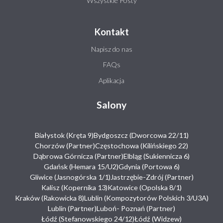
Wszystkie Posty
Kontakt
Napisz do nas
FAQs
Aplikacja
Salony
Białystok (Kręta 9)
Bydgoszcz (Dworcowa 22/11)
Chorzów (Partner)
Częstochowa (Kilińskiego 22)
Dąbrowa Górnicza (Partner)
Elbląg (Sukiennicza 6)
Gdańsk (Hemara 15/U2)
Gdynia (Portowa 6)
Gliwice (Jasnogórska 1/1)
Jastrzębie-Zdrój (Partner)
Kalisz (Kopernika 13)
Katowice (Opolska 8/1)
Kraków (Rakowicka 8)
Lublin (Kompozytorów Polskich 3/U3A)
Lublin (Partner)
Luboń- Poznań (Partner)
Łódź (Stefanowskiego 24/12)
Łódź (Widzew)