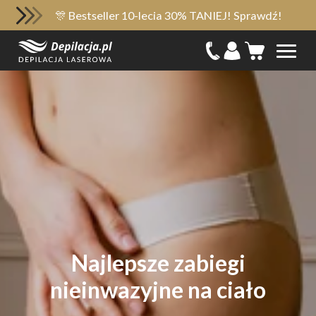
🎊 Bestseller 10-lecia 30% TANIEJ! Sprawdź!
Najlepsze zabiegi
nieinwazyjne na ciało