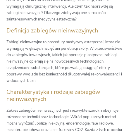
coraz większa liczba osób zwraca uwagę na zabiegi, które nie
wymagają chirurgicznej interwencji. Ale czym tak naprawdę są
zabiegi nieinwazyjne? Dlaczego zdobywają one serca osób
zainteresowanych medycyną estetyczną?
Definicja zabiegów nieinwazyjnych
Zabiegi nieinwazyjne to procedury medycyny estetycznej, które nie
wymagają większych nacięć ani penetracji skóry. W przeciwieństwie
do zabiegów inwazyjnych, takich jak operacje plastyczne, zabiegi
nieinwazyjne opierają się na nowoczesnych technologiach,
urządzeniach i substancjach, które pozwalają osiągnąć efekty
poprawy wyglądu bez konieczności długotrwałej rekonwalescencji i
widocznych blizn.
Charakterystyka i rodzaje zabiegów
nieinwazyjnych
Zakres zabiegów nieinwazyjnych jest niezwykle szeroki i obejmuje
różnorodne techniki oraz technologie. Wśród popularnych metod
można wyróżnić lipolizę iniekcyjną, endermologię, fale radiowe,
mezoterapię igłową oraz laser frakcyjny CO2. Każda z tych procedur