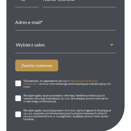
Wybierz salon
Zamów rozmowę
*Oświadczam, że zapoznałem/-am się z
Regulaminem
i
Polityką
Prywatności
serwisu internetowego www.depilacja.pl oraz akceptuję ich
treść.
Wyrażam zgodę na otrzymywanie informacji handlowych dotyczących
towarów lub usług Depilacja.pl sp. z o.o. na wskazany przeze mnie adres
e-mail drogą elektroniczną.
Wyrażam zgodę na przekazywanie mi treści marketingowych Depilacja.pl
sp. z o.o. za pomocą telekomunikacyjnych urządzeń końcowych, których
jestem użytkownikiem, w szczególności na podany przeze mnie numer
telefonu.