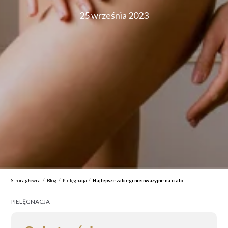
25 września 2023
/
/
/
Strona główna
Blog
Pielęgnacja
Najlepsze zabiegi nieinwazyjne na ciało
PIELĘGNACJA