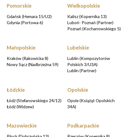
Pomorskie
Wielkopolskie
Gdańsk (Hemara 15/U2)
Kalisz (Kopernika 13)
Gdynia (Portowa 6)
Luboń- Poznań (Partner)
Poznań (Kochanowskiego 5)
Małopolskie
Lubelskie
Kraków (Rakowicka 8)
Lublin (Kompozytorów
Nowy Sącz (Nadbrzeżna 59)
Polskich 3/U3A)
Lublin (Partner)
Łódzkie
Opolskie
Łódź (Stefanowskiego 24/12)
Opole (Książąt Opolskich
Łódź (Widzew)
34A)
Mazowieckie
Podkarpackie
Płock (Dobrzyńska 13)
Rzeszów (Kopernika 8)