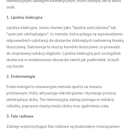
nieinwazyjnym zabiegom kosmetycznym, które zdobyły serca wielu
osób.
1. Lipoliza iniekcyjna
Lipoliza iniekcyjna, znana również jako "lipoliza zastrzykowa" lub
"zastrzyki odchudzające", to metoda, która polega na wprowadzeniu
odpowiednich substancji do obszarów dotkniętych nadmierną tkanką
tłuszczową. Substancja ta niszczy komórki tłuszczowe, co prowadzi
do stopniowej redukcji objętości. Lipoliza iniekcyjna jest szczególnie
skuteczna w modelowaniu obszarów takich jak podbródek, brzuch
czy boczki.
2. Endermologia
Endermologia to innowacyjna metoda oparta na masażu
próżniowym, który aktywizuje mikrokrążenie i stymuluje procesy
detoksykacji skóry. Ten nieinwazyjny zabieg pomaga w redukcji
cellulitu, poprawie elastyczności skóry oraz ujędrnieniu ciała.
3. Fale radiowe
Zabiegi wykorzystujące fale radiowe są doskonałym rozwiązaniem