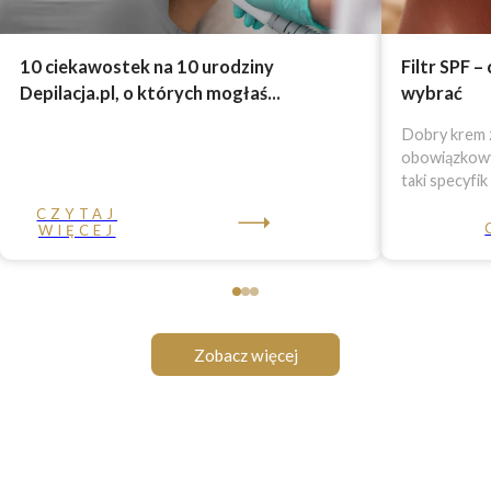
10 ciekawostek na 10 urodziny
Filtr SPF –
Depilacja.pl, o których mogłaś...
wybrać
Dobry krem z
obowiązkowy 
taki specyfik
CZYTAJ
WIĘCEJ
Zobacz więcej