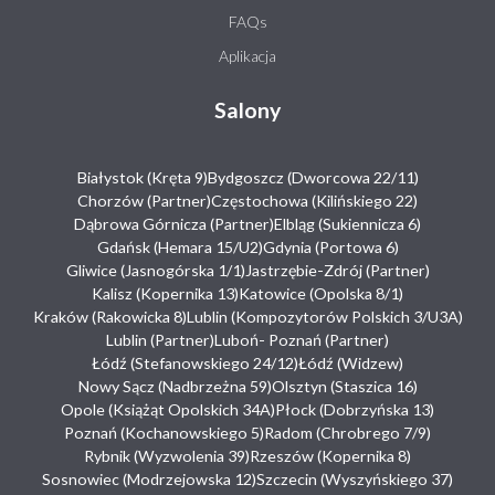
FAQs
Aplikacja
Salony
Białystok (Kręta 9)
Bydgoszcz (Dworcowa 22/11)
Chorzów (Partner)
Częstochowa (Kilińskiego 22)
Dąbrowa Górnicza (Partner)
Elbląg (Sukiennicza 6)
Gdańsk (Hemara 15/U2)
Gdynia (Portowa 6)
Gliwice (Jasnogórska 1/1)
Jastrzębie-Zdrój (Partner)
Kalisz (Kopernika 13)
Katowice (Opolska 8/1)
Kraków (Rakowicka 8)
Lublin (Kompozytorów Polskich 3/U3A)
Lublin (Partner)
Luboń- Poznań (Partner)
Łódź (Stefanowskiego 24/12)
Łódź (Widzew)
Nowy Sącz (Nadbrzeżna 59)
Olsztyn (Staszica 16)
Opole (Książąt Opolskich 34A)
Płock (Dobrzyńska 13)
Poznań (Kochanowskiego 5)
Radom (Chrobrego 7/9)
Rybnik (Wyzwolenia 39)
Rzeszów (Kopernika 8)
Sosnowiec (Modrzejowska 12)
Szczecin (Wyszyńskiego 37)