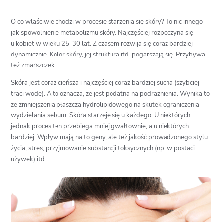
O co właściwie chodzi w procesie starzenia się skóry? To nic innego
jak spowolnienie metabolizmu skóry. Najczęściej rozpoczyna się
u kobiet w wieku 25-30 lat. Z czasem rozwija się coraz bardziej
dynamicznie. Kolor skóry, jej struktura itd. pogarszają się. Przybywa
też zmarszczek.
Skóra jest coraz cieńsza i najczęściej coraz bardziej sucha (szybciej
traci wodę). A to oznacza, że jest podatna na podrażnienia. Wynika to
ze zmniejszenia płaszcza hydrolipidowego na skutek ograniczenia
wydzielania sebum. Skóra starzeje się u każdego. U niektórych
jednak proces ten przebiega mniej gwałtownie, a u niektórych
bardziej. Wpływ mają na to geny, ale też jakość prowadzonego stylu
życia, stres, przyjmowanie substancji toksycznych (np. w postaci
używek) itd.