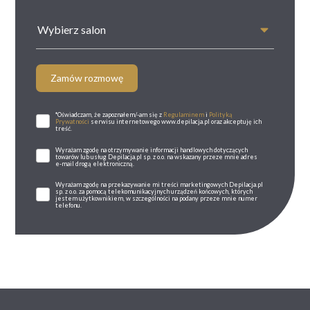
Wybierz salon
Zamów rozmowę
*Oświadczam, że zapoznałem/-am się z
Regulaminem
i
Polityką
Prywatności
serwisu internetowego www.depilacja.pl oraz akceptuję ich
treść.
Wyrażam zgodę na otrzymywanie informacji handlowych dotyczących
towarów lub usług Depilacja.pl sp. z o.o. na wskazany przeze mnie adres
e-mail drogą elektroniczną.
Wyrażam zgodę na przekazywanie mi treści marketingowych Depilacja.pl
sp. z o.o. za pomocą telekomunikacyjnych urządzeń końcowych, których
jestem użytkownikiem, w szczególności na podany przeze mnie numer
telefonu.