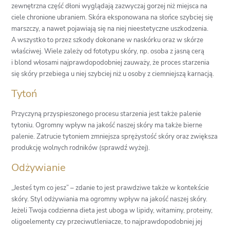
zewnętrzna część dłoni wyglądają zazwyczaj gorzej niż miejsca na
ciele chronione ubraniem. Skóra eksponowana na słońce szybciej się
marszczy, a nawet pojawiają się na niej nieestetyczne uszkodzenia.
A wszystko to przez szkody dokonane w naskórku oraz w skórze
właściwej. Wiele zależy od fototypu skóry, np. osoba z jasną cerą
i blond włosami najprawdopodobniej zauważy, że proces starzenia
się skóry przebiega u niej szybciej niż u osoby z ciemniejszą karnacją.
Tytoń
Przyczyną przyspieszonego procesu starzenia jest także palenie
tytoniu. Ogromny wpływ na jakość naszej skóry ma także bierne
palenie. Zatrucie tytoniem zmniejsza sprężystość skóry oraz zwiększa
produkcję wolnych rodników (sprawdź wyżej).
Odżywianie
„Jesteś tym co jesz” – zdanie to jest prawdziwe także w kontekście
skóry. Styl odżywiania ma ogromny wpływ na jakość naszej skóry.
Jeżeli Twoja codzienna dieta jest uboga w lipidy, witaminy, proteiny,
oligoelementy czy przeciwutleniacze, to najprawdopodobniej jej