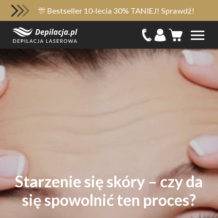
🎊 Bestseller 10-lecia 30% TANIEJ! Sprawdź!
Starzenie się skóry – czy da
się spowolnić ten proces?