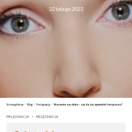
22 lutego 2022
/
/
/
Strona główna
Blog
Pielęgnacja
Starzenie się skóry – czy da się spowolnić ten proces?
PIELĘGNACJA
PIELĘGNACJA
•