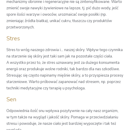
mechanizmy obronne i regeneracyjne nie są zintensyfikowane. Warto
zmienić swoje nawyki żywieniowe na lepsze, tj. pić dużo wody, jeść
spore ilości warzyw i owoców, urozmaicać swoje posiłki (np.
zmieniając źródła białka), unikać cukru, tłuszczu czy produktów
przetworzonych.
Stres
Stres to wróg naszego zdrowia i… naszej skóry. Wpływ tego czynnika
na starzenie się skóry jest taki sam jak na pozostałe części ciała.
A wszystko przez to, że stres uznawany jest za dużego konsumenta
energii oraz produkuje wolne rodniki, tak bardzo dla nas szkodliwe.
Stresując się często napinamy mięśnie skóry, a to przyspiesza procesy
starzeniowe. Warto próbować zapanować nad stresem, np. poprzez
techniki medytacyjne czy terapię u psychologa.
Sen
Odpowiednia ilość snu wpływa pozytywnie na cały nasz organizm,
w tym także na wygląd i jakość skóry. Pomaga w przeciwdziałaniu
stresu i powoduje, że nasze ciało jest bardziej wypoczęte i tak też
wygląda.