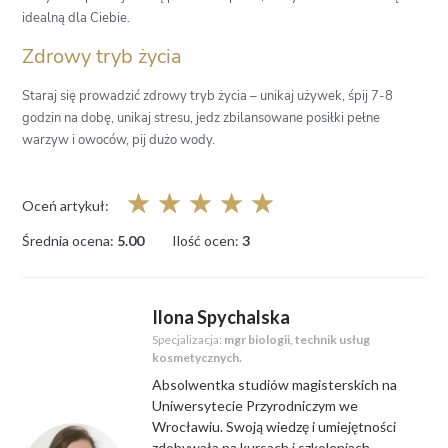
idealną dla Ciebie.
Zdrowy tryb życia
Staraj się prowadzić zdrowy tryb życia – unikaj używek, śpij 7-8
godzin na dobę, unikaj stresu, jedz zbilansowane posiłki pełne
warzyw i owoców, pij dużo wody.
☆
☆
☆
☆
☆
Oceń artykuł:
Średnia ocena:
5.00
Ilość ocen:
3
Ilona Spychalska
Specjalizacja:
mgr biologii, technik usług
kosmetycznych.
Absolwentka studiów magisterskich na
Uniwersytecie Przyrodniczym we
Wrocławiu. Swoją wiedzę i umiejętności
zdobywała na kursach i szkoleniach,