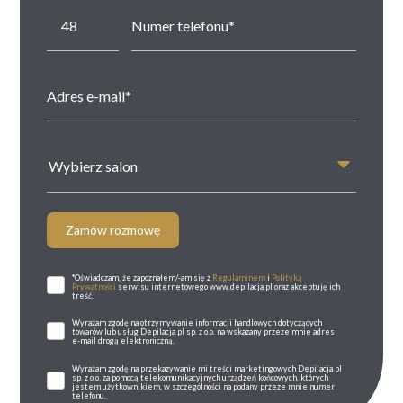
Wybierz salon
Zamów rozmowę
*Oświadczam, że zapoznałem/-am się z
Regulaminem
i
Polityką
Prywatności
serwisu internetowego www.depilacja.pl oraz akceptuję ich
treść.
Wyrażam zgodę na otrzymywanie informacji handlowych dotyczących
towarów lub usług Depilacja.pl sp. z o.o. na wskazany przeze mnie adres
e-mail drogą elektroniczną.
Wyrażam zgodę na przekazywanie mi treści marketingowych Depilacja.pl
sp. z o.o. za pomocą telekomunikacyjnych urządzeń końcowych, których
jestem użytkownikiem, w szczególności na podany przeze mnie numer
telefonu.