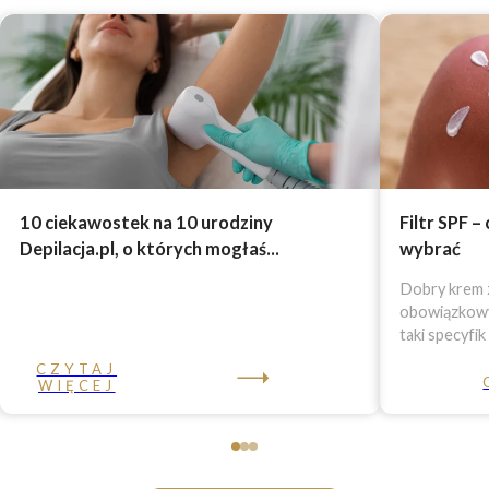
10 ciekawostek na 10 urodziny
Filtr SPF –
Depilacja.pl, o których mogłaś...
wybrać
Dobry krem z
obowiązkowy 
taki specyfik
CZYTAJ
WIĘCEJ