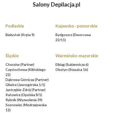
Salony Depilacja.pl
ZASTANAWIASZ SIĘ NAD DEPILACJĄ
LASEROWĄ?
UMÓW WIZYTĘ KONSULTACYJNĄ przy
rezerwacji online
Podlaskie
Kujawsko - pomorskie
UMAWIAM KONSULTACJE
Białystok (Kręta 9)
Bydgoszcz (Dworcowa
22/11)
Śląskie
Warmińsko-mazurskie
Chorzów (Partner)
Elbląg (Sukiennicza 6)
Częstochowa (Kilińskiego
Olsztyn (Staszica 16)
22)
Dąbrowa Górnicza (Partner)
Gliwice (Jasnogórska 1/1)
Jastrzębie-Zdrój (Partner)
Katowice (Opolska 8/1)
Rybnik (Wyzwolenia 39)
Sosnowiec (Modrzejowska
12)