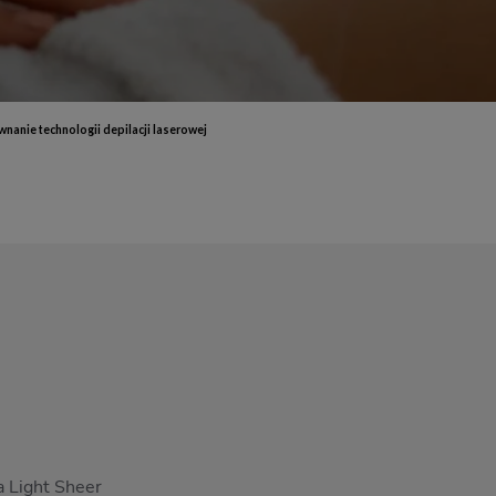
End
Elektrostymulacja mięśni - efekty, które przekonają Cię do
End
zabiegu
ud 
Endermologia – przeciwwskazania, o których warto wiedzieć
End
Laser aleksandrytowy czy diodowy? Porównanie
Co 
wnanie technologii depilacji laserowej
zab
a Light Sheer