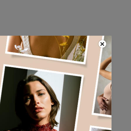
wszystkim długość fali
a może na stałe usunąć
 już odrosnąć. Bardzo
przypadku tego typu
j o trwałej depilacji.
 przypomnieć, na czym
ak zwana macierz. To po
jalny barwnik. Trzeba
Jedną z nich jest faza