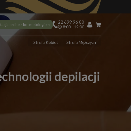
22 699 96 00
tacja online z kosmetologiem
8:00 - 19:00
Strefa Kobiet
Strefa Mężczyzn
PILACJA
ciekawostek na 10 urodziny Depilacja.pl, o których mogłaś nie
dzieć!
chnologii depilacji
ilacja laserowa latem – tak czy nie?
 usunąć włoski z twarzy? 5 najlepszych sposobów
ilacja laserowa jąder i penisa – zabieg krok po kroku
ilacja laserowa a opalenizna
DERMOLOGIA
 ujędrnić skórę na brzuchu? Sprawdzone sposoby