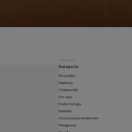
ermologia - jak często należy ją wykonywać?
ermologia przed i po – jakie efekty ujędrnienia i wysmuklenia
możesz osiągnąć?
ermologia – ile zabiegów potrzeba, aby zobaczyć efekty?
daje endermologia - w jakim wieku najlepiej udać się na
ieg?
Kategorie
Wszystkie
Depilacja
Ciekawostki
Em-spec
Endermologia
Nowinki
Oczyszczanie wodorowe
Pielęgnacja