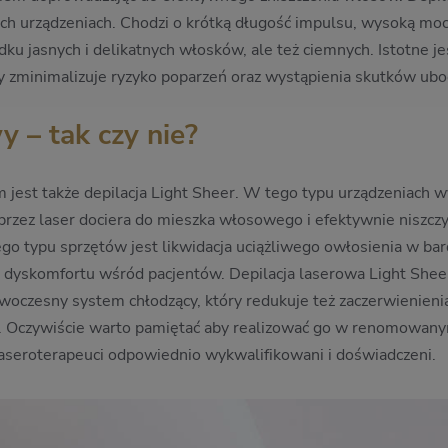
nych urządzeniach. Chodzi o krótką długość impulsu, wysoką mo
ku jasnych i delikatnych włosków, ale też ciemnych. Istotne jes
ry zminimalizuje ryzyko poparzeń oraz wystąpienia skutków ubo
y – tak czy nie?
jest także depilacja Light Sheer. W tego typu urządzeniach w
przez laser dociera do mieszka włosowego i efektywnie niszcz
o typu sprzętów jest likwidacja uciążliwego owłosienia w bar
dyskomfortu wśród pacjentów. Depilacja laserowa Light Sheer 
woczesny system chłodzący, który redukuje też zaczerwienienia
ry. Oczywiście warto pamiętać aby realizować go w renomowan
aseroterapeuci odpowiednio wykwalifikowani i doświadczeni.