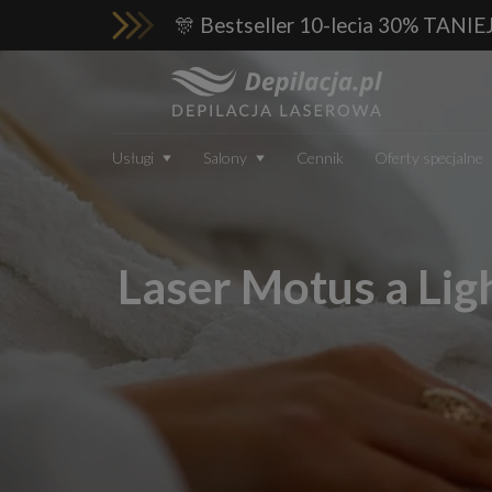
🎊 Bestseller 10-lecia 30% TANIE
Usługi
Salony
Cennik
Oferty specjalne
Laser Motus a Ligh