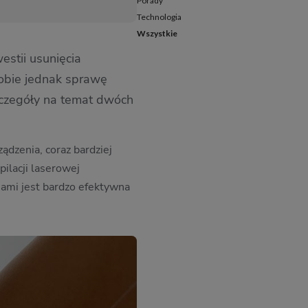
Porady
Technologia
Wszystkie
estii usunięcia
sobie jednak sprawę
 szczegóły na temat dwóch
ądzenia, coraz bardziej
pilacji laserowej
iami jest bardzo efektywna