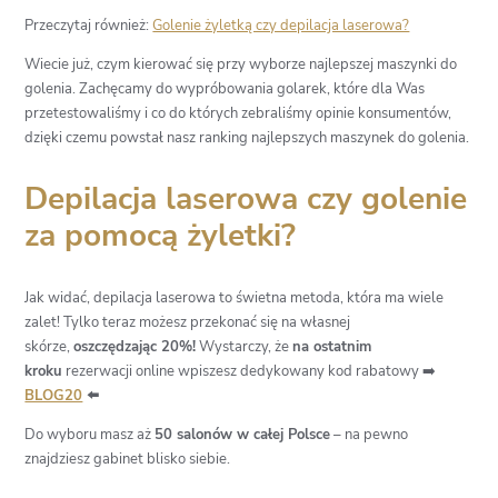
Przeczytaj również:
Golenie żyletką czy depilacja laserowa?
Wiecie już, czym kierować się przy wyborze najlepszej maszynki do
golenia. Zachęcamy do wypróbowania golarek, które dla Was
przetestowaliśmy i co do których zebraliśmy opinie konsumentów,
dzięki czemu powstał nasz ranking najlepszych maszynek do golenia.
Depilacja laserowa czy golenie
za pomocą żyletki?
Jak widać, depilacja laserowa to świetna metoda, która ma wiele
zalet! Tylko teraz możesz przekonać się na własnej
skórze,
oszczędzając 20%!
Wystarczy, że
na ostatnim
kroku
rezerwacji online wpiszesz dedykowany kod rabatowy ➡️
BLOG20
⬅️
Do wyboru masz aż
50 salonów w całej Polsce
– na pewno
znajdziesz gabinet blisko siebie.