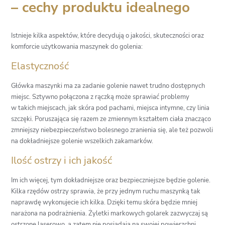
– cechy produktu idealnego
Istnieje kilka aspektów, które decydują o jakości, skuteczności oraz
komforcie użytkowania maszynek do golenia:
Elastyczność
Główka maszynki ma za zadanie golenie nawet trudno dostępnych
miejsc. Sztywno połączona z rączką może sprawiać problemy
w takich miejscach, jak skóra pod pachami, miejsca intymne, czy linia
szczęki. Poruszająca się razem ze zmiennym kształtem ciała znacząco
zmniejszy niebezpieczeństwo bolesnego zranienia się, ale też pozwoli
na dokładniejsze golenie wszelkich zakamarków.
Ilość ostrzy i ich jakość
Im ich więcej, tym dokładniejsze oraz bezpieczniejsze będzie golenie.
Kilka rzędów ostrzy sprawia, że przy jednym ruchu maszynką tak
naprawdę wykonujecie ich kilka. Dzięki temu skóra będzie mniej
narażona na podrażnienia. Żyletki markowych golarek zazwyczaj są
ostrzone laserowo, a zatem nie posiadają na swojej powierzchni