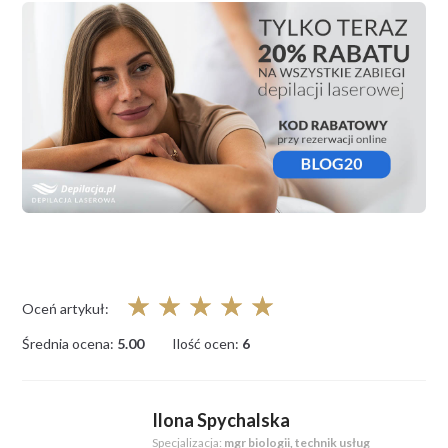
☆
☆
☆
☆
☆
Oceń artykuł:
Średnia ocena:
5.00
Ilość ocen:
6
Ilona Spychalska
Specjalizacja:
mgr biologii, technik usług