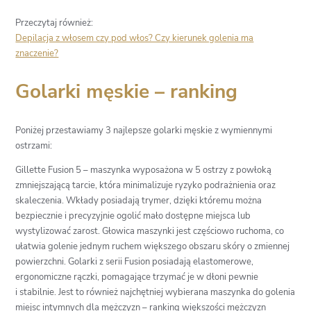
Przeczytaj również:
Depilacja z włosem czy pod włos? Czy kierunek golenia ma
znaczenie?
Golarki męskie – ranking
Poniżej przestawiamy 3 najlepsze golarki męskie z wymiennymi
ostrzami:
Gillette Fusion 5 – maszynka wyposażona w 5 ostrzy z powłoką
zmniejszającą tarcie, która minimalizuje ryzyko podrażnienia oraz
skaleczenia. Wkłady posiadają trymer, dzięki któremu można
bezpiecznie i precyzyjnie ogolić mało dostępne miejsca lub
wystylizować zarost. Głowica maszynki jest częściowo ruchoma, co
ułatwia golenie jednym ruchem większego obszaru skóry o zmiennej
powierzchni. Golarki z serii Fusion posiadają elastomerowe,
ergonomiczne rączki, pomagające trzymać je w dłoni pewnie
i stabilnie. Jest to również najchętniej wybierana maszynka do golenia
miejsc intymnych dla mężczyzn – ranking większości mężczyzn