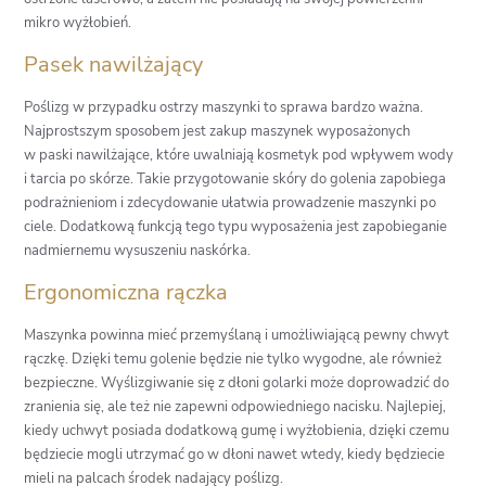
mikro wyżłobień.
Pasek nawilżający
Poślizg w przypadku ostrzy maszynki to sprawa bardzo ważna.
Najprostszym sposobem jest zakup maszynek wyposażonych
w paski nawilżające, które uwalniają kosmetyk pod wpływem wody
i tarcia po skórze. Takie przygotowanie skóry do golenia zapobiega
podrażnieniom i zdecydowanie ułatwia prowadzenie maszynki po
ciele. Dodatkową funkcją tego typu wyposażenia jest zapobieganie
nadmiernemu wysuszeniu naskórka.
Ergonomiczna rączka
Maszynka powinna mieć przemyślaną i umożliwiającą pewny chwyt
rączkę. Dzięki temu golenie będzie nie tylko wygodne, ale również
bezpieczne. Wyślizgiwanie się z dłoni golarki może doprowadzić do
zranienia się, ale też nie zapewni odpowiedniego nacisku. Najlepiej,
kiedy uchwyt posiada dodatkową gumę i wyżłobienia, dzięki czemu
będziecie mogli utrzymać go w dłoni nawet wtedy, kiedy będziecie
mieli na palcach środek nadający poślizg.