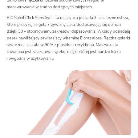
Silikonowa rączka umożliwia solidny chwyt i wygodne
manewrowanie w trudno dostępnych miejscach.
BIC Soleil Click Sensitive – ta maszynka posiada 3 niezależne ostrza,
które precyzyjnie golą krzywizny ciała, dostosowując się do nich
dzięki 30 – stopniowemu zakresowi dopasowania. Wkłady posiadają
pasek nawilżający zawierający witaminę E oraz aloes. Rączka golarki
stworzona została w 90% z plastiku z recyklingu. Maszynka ta
chwalona jest za ażurową rączkę, dzięki której jest bardzo lekka
i wygodna w użytkowaniu.