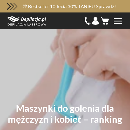
🎊 Bestseller 10-lecia 30% TANIEJ! Sprawdź!
Maszynki do golenia dla
mężczyzn i kobiet – ranking