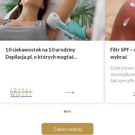
10 ciekawostek na 10 urodziny
Filtr SPF –
Depilacja.pl, o których mogłaś...
wybrać
Dobry krem z
obowiązkowy 
taki specyfik
CZYTAJ
WIĘCEJ
Zobacz więcej