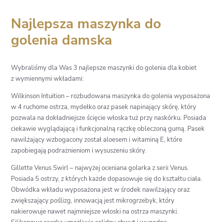
Najlepsza maszynka do
golenia damska
Wybraliśmy dla Was 3 najlepsze maszynki do golenia dla kobiet
z wymiennymi wkładami:
Wilkinson Intuition – rozbudowana maszynka do golenia wyposażona
w 4 ruchome ostrza, mydełko oraz pasek napinający skórę, który
pozwala na dokładniejsze ścięcie włoska tuż przy naskórku. Posiada
ciekawie wyglądającą i funkcjonalną rączkę obleczoną gumą. Pasek
nawilżający wzbogacony został aloesem i witaminą E, które
zapobiegają podrażnieniom i wysuszeniu skóry.
Gillette Venus Swirl – najwyżej oceniana golarka z serii Venus.
Posiada 5 ostrzy, z których każde dopasowuje się do kształtu ciała.
Obwódka wkładu wyposażona jest w środek nawilżający oraz
zwiększający poślizg, innowacją jest mikrogrzebyk, który
nakierowuje nawet najmniejsze włoski na ostrza maszynki.