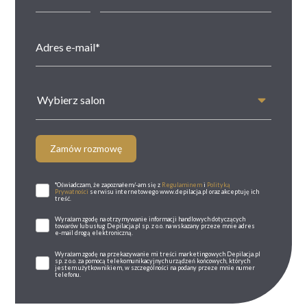
Wybierz salon
Zamów rozmowę
*Oświadczam, że zapoznałem/-am się z
Regulaminem
i
Polityką
Prywatności
serwisu internetowego www.depilacja.pl oraz akceptuję ich
treść.
Wyrażam zgodę na otrzymywanie informacji handlowych dotyczących
towarów lub usług Depilacja.pl sp. z o.o. na wskazany przeze mnie adres
e-mail drogą elektroniczną.
Wyrażam zgodę na przekazywanie mi treści marketingowych Depilacja.pl
sp. z o.o. za pomocą telekomunikacyjnych urządzeń końcowych, których
jestem użytkownikiem, w szczególności na podany przeze mnie numer
telefonu.