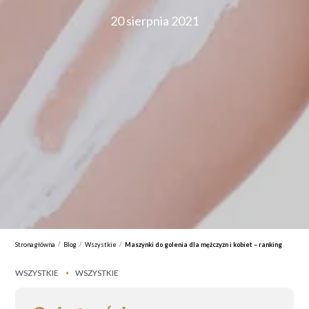
20 sierpnia 2021
/
/
/
Strona główna
Blog
Wszystkie
Maszynki do golenia dla mężczyzn i kobiet – ranking
WSZYSTKIE
WSZYSTKIE
•