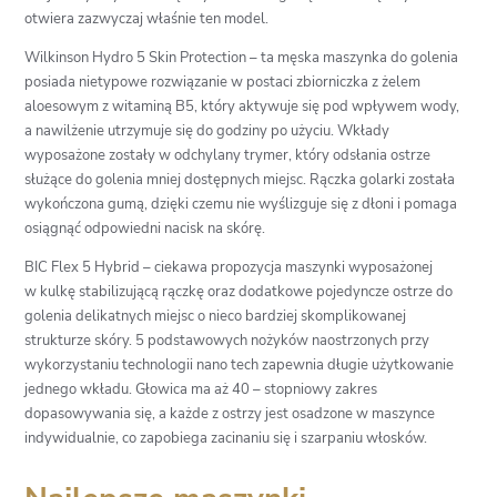
otwiera zazwyczaj właśnie ten model.
Wilkinson Hydro 5 Skin Protection – ta męska maszynka do golenia
posiada nietypowe rozwiązanie w postaci zbiorniczka z żelem
aloesowym z witaminą B5, który aktywuje się pod wpływem wody,
a nawilżenie utrzymuje się do godziny po użyciu. Wkłady
wyposażone zostały w odchylany trymer, który odsłania ostrze
służące do golenia mniej dostępnych miejsc. Rączka golarki została
wykończona gumą, dzięki czemu nie wyślizguje się z dłoni i pomaga
osiągnąć odpowiedni nacisk na skórę.
BIC Flex 5 Hybrid – ciekawa propozycja maszynki wyposażonej
w kulkę stabilizującą rączkę oraz dodatkowe pojedyncze ostrze do
golenia delikatnych miejsc o nieco bardziej skomplikowanej
strukturze skóry. 5 podstawowych nożyków naostrzonych przy
wykorzystaniu technologii nano tech zapewnia długie użytkowanie
jednego wkładu. Głowica ma aż 40 – stopniowy zakres
dopasowywania się, a każde z ostrzy jest osadzone w maszynce
indywidualnie, co zapobiega zacinaniu się i szarpaniu włosków.