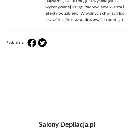
najważniejsza dla niej jest wysoka jakość
wykonywanej usługi, zadowolenie klienta i
efekty po zabiegu. W wolnych chwilach lubi
czytać książki oraz podróżować z rodziną :)
Podziel się:
Salony Depilacja.pl
ZASTANAWIASZ SIĘ NAD DEPILACJĄ
LASEROWĄ?