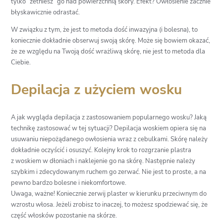
tylko “zetniesz” go nad powierzchnią skóry. Efekt? Owłosienie zacznie
błyskawicznie odrastać.
W związku z tym, że jest to metoda dość inwazyjna (i bolesna), to
koniecznie dokładnie obserwuj swoją skórę. Może się bowiem okazać,
że ze względu na Twoją dość wrażliwą skórę, nie jest to metoda dla
Ciebie.
Depilacja z użyciem wosku
A jak wygląda depilacja z zastosowaniem popularnego wosku? Jaką
technikę zastosować w tej sytuacji? Depilacja woskiem opiera się na
usuwaniu niepożądanego owłosienia wraz z cebulkami. Skórę należy
dokładnie oczyścić i osuszyć. Kolejny krok to rozgrzanie plastra
z woskiem w dłoniach i naklejenie go na skórę. Następnie należy
szybkim i zdecydowanym ruchem go zerwać. Nie jest to proste, a na
pewno bardzo bolesne i niekomfortowe.
Uwaga, ważne! Koniecznie zerwij plaster w kierunku przeciwnym do
wzrostu włosa. Jeżeli zrobisz to inaczej, to możesz spodziewać się, że
część włosków pozostanie na skórze.