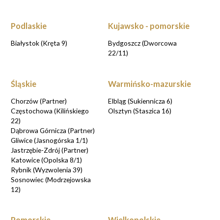
UMÓW WIZYTĘ KONSULTACYJNĄ przy
rezerwacji online
Podlaskie
Kujawsko - pomorskie
UMAWIAM KONSULTACJE
Białystok (Kręta 9)
Bydgoszcz (Dworcowa
22/11)
Śląskie
Warmińsko-mazurskie
Chorzów (Partner)
Elbląg (Sukiennicza 6)
Częstochowa (Kilińskiego
Olsztyn (Staszica 16)
22)
Dąbrowa Górnicza (Partner)
Gliwice (Jasnogórska 1/1)
Jastrzębie-Zdrój (Partner)
Katowice (Opolska 8/1)
Rybnik (Wyzwolenia 39)
Sosnowiec (Modrzejowska
12)
Pomorskie
Wielkopolskie