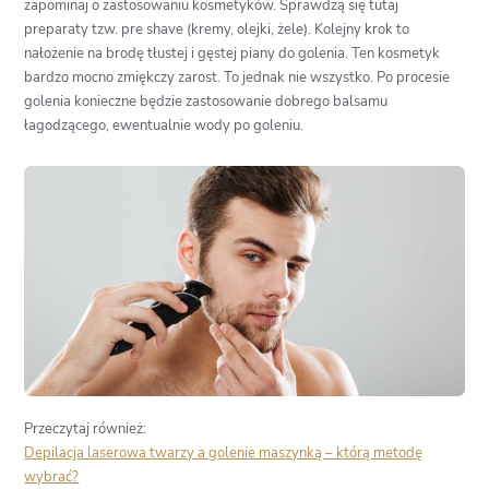
zapominaj o zastosowaniu kosmetyków. Sprawdzą się tutaj
preparaty tzw. pre shave (kremy, olejki, żele). Kolejny krok to
nałożenie na brodę tłustej i gęstej piany do golenia. Ten kosmetyk
bardzo mocno zmiękczy zarost. To jednak nie wszystko. Po procesie
golenia konieczne będzie zastosowanie dobrego balsamu
łagodzącego, ewentualnie wody po goleniu.
Przeczytaj również:
Depilacja laserowa twarzy a golenie maszynką – którą metodę
wybrać?