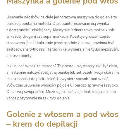
Maszynka a golenie pod włos
Usuwanie włosków na ciele jednorazową maszynką do golenia to
bardzo popularna metoda. Duże zainteresowanie nią wynika
z dostępności i niskiej ceny. Maszynkę jednorazową można kupić
w każdej drogerii czy supermarkecie. Kosztuje grosze i często
stosowana jest kilkukrotnie (choć zgodnie z nazwą powinna być
zastosowana tylko raz). Tę technikę wybierają nie tylko mężczyźni,
ale też kobiety.
Jak usunąć włoski tą metodą? To proste – wystarczy zwilżyć ciało,
a następnie nałożyć specjalną piankę lub żel. Jeżeli Twoja skóra nie
ma skłonności do podrażnień, to wybierz sposób “pod włos”.
Wówczas usuwanie włosków pójdzie Ci bardzo sprawnie i szybko.
Obserwuj swoją skórę. Może się okazać, że jednak reaguje nie do
końca pozytywnie na taki typ golenia.
Golenie z włosem a pod włos
– krem do depilacji