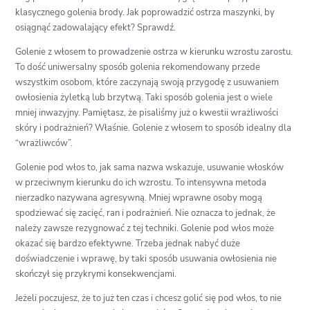
klasycznego golenia brody. Jak poprowadzić ostrza maszynki, by
osiągnąć zadowalający efekt? Sprawdź.
Golenie z włosem to prowadzenie ostrza w kierunku wzrostu zarostu.
To dość uniwersalny sposób golenia rekomendowany przede
wszystkim osobom, które zaczynają swoją przygodę z usuwaniem
owłosienia żyletką lub brzytwą. Taki sposób golenia jest o wiele
mniej inwazyjny. Pamiętasz, że pisaliśmy już o kwestii wrażliwości
skóry i podrażnień? Właśnie. Golenie z włosem to sposób idealny dla
“wrażliwców”.
Golenie pod włos to, jak sama nazwa wskazuje, usuwanie włosków
w przeciwnym kierunku do ich wzrostu. To intensywna metoda
nierzadko nazywana agresywną. Mniej wprawne osoby mogą
spodziewać się zacięć, ran i podrażnień. Nie oznacza to jednak, że
należy zawsze rezygnować z tej techniki. Golenie pod włos może
okazać się bardzo efektywne. Trzeba jednak nabyć duże
doświadczenie i wprawę, by taki sposób usuwania owłosienia nie
skończył się przykrymi konsekwencjami.
Jeżeli poczujesz, że to już ten czas i chcesz golić się pod włos, to nie