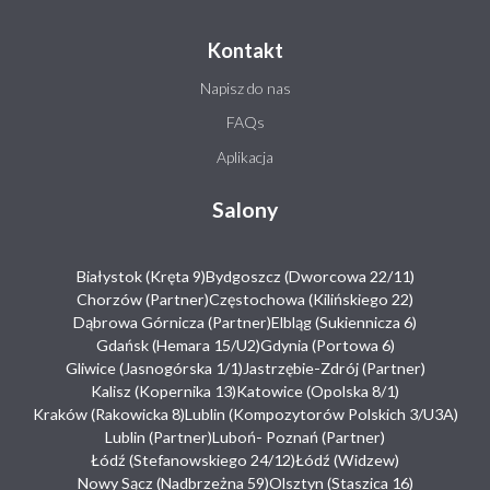
Kontakt
Napisz do nas
FAQs
Aplikacja
Salony
Białystok (Kręta 9)
Bydgoszcz (Dworcowa 22/11)
Chorzów (Partner)
Częstochowa (Kilińskiego 22)
Dąbrowa Górnicza (Partner)
Elbląg (Sukiennicza 6)
Gdańsk (Hemara 15/U2)
Gdynia (Portowa 6)
Gliwice (Jasnogórska 1/1)
Jastrzębie-Zdrój (Partner)
Kalisz (Kopernika 13)
Katowice (Opolska 8/1)
Kraków (Rakowicka 8)
Lublin (Kompozytorów Polskich 3/U3A)
Lublin (Partner)
Luboń- Poznań (Partner)
Łódź (Stefanowskiego 24/12)
Łódź (Widzew)
Nowy Sącz (Nadbrzeżna 59)
Olsztyn (Staszica 16)