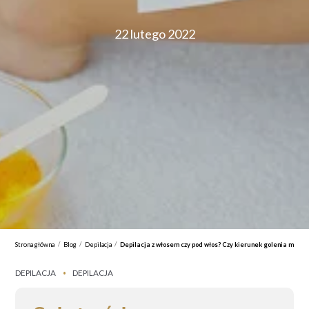
22 lutego 2022
/
/
/
Strona główna
Blog
Depilacja
Depilacja z włosem czy pod włos? Czy kierunek golenia ma zn
DEPILACJA
DEPILACJA
•