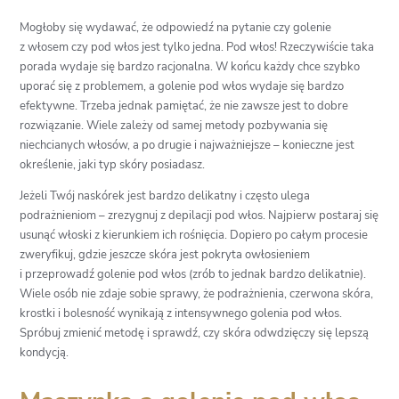
Mogłoby się wydawać, że odpowiedź na pytanie czy golenie
z włosem czy pod włos jest tylko jedna. Pod włos! Rzeczywiście taka
porada wydaje się bardzo racjonalna. W końcu każdy chce szybko
uporać się z problemem, a golenie pod włos wydaje się bardzo
efektywne. Trzeba jednak pamiętać, że nie zawsze jest to dobre
rozwiązanie. Wiele zależy od samej metody pozbywania się
niechcianych włosów, a po drugie i najważniejsze – konieczne jest
określenie, jaki typ skóry posiadasz.
Jeżeli Twój naskórek jest bardzo delikatny i często ulega
podrażnieniom – zrezygnuj z depilacji pod włos. Najpierw postaraj się
usunąć włoski z kierunkiem ich rośnięcia. Dopiero po całym procesie
zweryfikuj, gdzie jeszcze skóra jest pokryta owłosieniem
i przeprowadź golenie pod włos (zrób to jednak bardzo delikatnie).
Wiele osób nie zdaje sobie sprawy, że podrażnienia, czerwona skóra,
krostki i bolesność wynikają z intensywnego golenia pod włos.
Spróbuj zmienić metodę i sprawdź, czy skóra odwdzięczy się lepszą
kondycją.