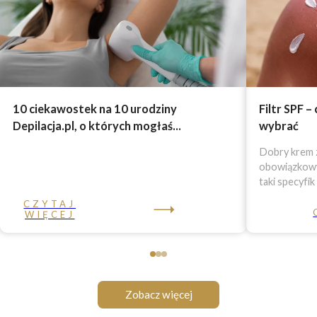
10 ciekawostek na 10 urodziny
Filtr SPF –
Depilacja.pl, o których mogłaś...
wybrać
Dobry krem z
obowiązkowy 
taki specyfik
CZYTAJ
WIĘCEJ
Zobacz więcej