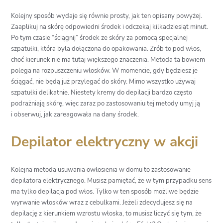
Kolejny sposób wydaje się równie prosty, jak ten opisany powyżej.
Zaaplikuj na skórę odpowiedni środek i odczekaj kilkadziesiąt minut.
Po tym czasie “ściągnij” środek ze skóry za pomocą specjalnej
szpatułki, która była dołączona do opakowania. Zrób to pod włos,
choć kierunek nie ma tutaj większego znaczenia. Metoda ta bowiem
polega na rozpuszczeniu włosków. W momencie, gdy będziesz je
ściągać, nie będą już przylegać do skóry. Mimo wszystko używaj
szpatułki delikatnie. Niestety kremy do depilacji bardzo często
podrażniają skórę, więc zaraz po zastosowaniu tej metody umyj ją
i obserwuj, jak zareagowała na dany środek.
Depilator elektryczny w akcji
Kolejna metoda usuwania owłosienia w domu to zastosowanie
depilatora elektrycznego. Musisz pamiętać, że w tym przypadku sens
ma tylko depilacja pod włos. Tylko w ten sposób możliwe będzie
wyrwanie włosków wraz z cebulkami. Jeżeli zdecydujesz się na
depilację z kierunkiem wzrostu włoska, to musisz liczyć się tym, że