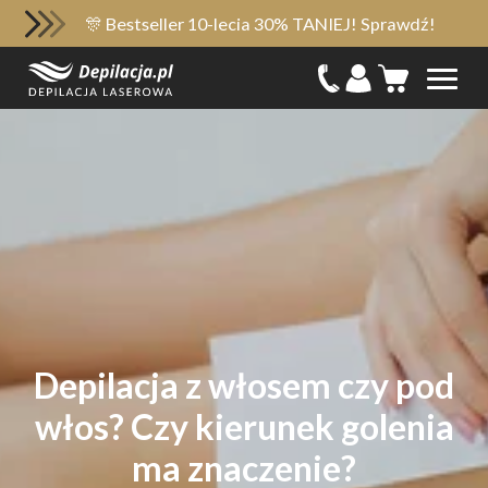
🎊 Bestseller 10-lecia 30% TANIEJ! Sprawdź!
Depilacja z włosem czy pod
włos? Czy kierunek golenia
ma znaczenie?