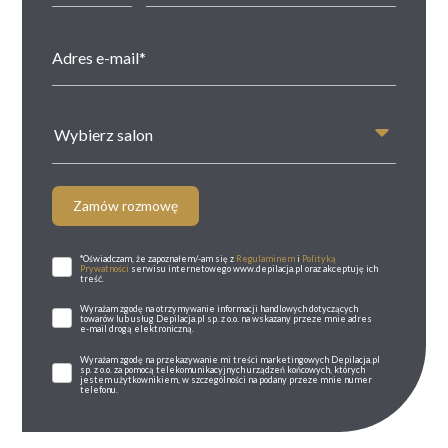
Wybierz salon
Zamów rozmowę
*Oświadczam, że zapoznałem/-am się z
Regulaminem
i
Polityką
Prywatności
serwisu internetowego www.depilacja.pl oraz akceptuję ich
treść.
Wyrażam zgodę na otrzymywanie informacji handlowych dotyczących
towarów lub usług Depilacja.pl sp. z o.o. na wskazany przeze mnie adres
e-mail drogą elektroniczną.
Wyrażam zgodę na przekazywanie mi treści marketingowych Depilacja.pl
sp. z o.o. za pomocą telekomunikacyjnych urządzeń końcowych, których
jestem użytkownikiem, w szczególności na podany przeze mnie numer
telefonu.