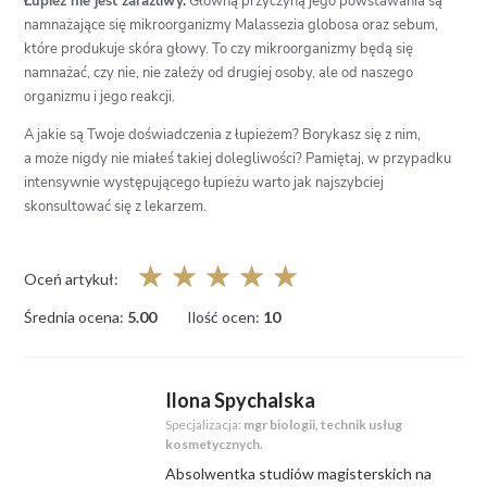
Łupież nie jest zaraźliwy.
Główną przyczyną jego powstawania są
namnażające się mikroorganizmy Malassezia globosa oraz sebum,
które produkuje skóra głowy. To czy mikroorganizmy będą się
namnażać, czy nie, nie zależy od drugiej osoby, ale od naszego
organizmu i jego reakcji.
A jakie są Twoje doświadczenia z łupieżem? Borykasz się z nim,
a może nigdy nie miałeś takiej dolegliwości? Pamiętaj, w przypadku
intensywnie występującego łupieżu warto jak najszybciej
skonsultować się z lekarzem.
☆
☆
☆
☆
☆
Oceń artykuł:
Średnia ocena:
5.00
Ilość ocen:
10
Ilona Spychalska
Specjalizacja:
mgr biologii, technik usług
kosmetycznych.
Absolwentka studiów magisterskich na