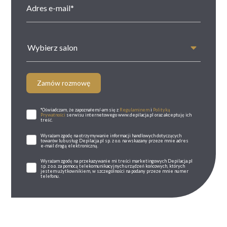
Wybierz salon
Zamów rozmowę
*Oświadczam, że zapoznałem/-am się z
Regulaminem
i
Polityką
Prywatności
serwisu internetowego www.depilacja.pl oraz akceptuję ich
treść.
Wyrażam zgodę na otrzymywanie informacji handlowych dotyczących
towarów lub usług Depilacja.pl sp. z o.o. na wskazany przeze mnie adres
e-mail drogą elektroniczną.
Wyrażam zgodę na przekazywanie mi treści marketingowych Depilacja.pl
sp. z o.o. za pomocą telekomunikacyjnych urządzeń końcowych, których
jestem użytkownikiem, w szczególności na podany przeze mnie numer
telefonu.