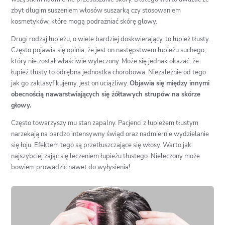
zbyt długim suszeniem włosów suszarką czy stosowaniem
kosmetyków, które mogą podrażniać skórę głowy.
Drugi rodzaj łupieżu, o wiele bardziej doskwierający, to łupież tłusty.
Często pojawia się opinia, że jest on następstwem łupieżu suchego,
który nie został właściwie wyleczony. Może się jednak okazać, że
łupież tłusty to odrębna jednostka chorobowa. Niezależnie od tego
jak go zaklasyfikujemy, jest on uciążliwy.
Objawia się między innymi
obecnością nawarstwiających się żółtawych strupów na skórze
głowy.
Często towarzyszy mu stan zapalny. Pacjenci z łupieżem tłustym
narzekają na bardzo intensywny świąd oraz nadmiernie wydzielanie
się łoju. Efektem tego są przetłuszczające się włosy. Warto jak
najszybciej zająć się leczeniem łupieżu tłustego. Nieleczony może
bowiem prowadzić nawet do wyłysienia!