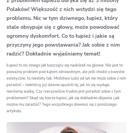
Z problemem łupieżu boryka się aż 3 miliony
Polaków! Większość z nich wstydzi się tego
problemu. Nic w tym dziwnego, łupież, który
stale obsypuje się z głowy, może powodować
ogromny dyskomfort. Co to łupież i jakie są
przyczyny jego powstawania? Jak sobie z nim
radzić? Dokładnie wyjaśniamy temat!
Łupież to nic innego jak łuszczący się naskórek na głowie. Nie jest to
poważny problem pod kątem zdrowotnym, ale jeśli chodzi o kwestie
estetyczne, to niestety tak. Mnóstwo ludzi od lat nie może sobie z nim
poradzić – niektórzy już dawno opuścili tę, jak im się wydaje,
nierówną walkę. Czy rzeczywiście trudno jest poradzić sobie z tym
problemem? Skąd się bierze łupież, jak się dokładnie objawia i jak
można mu zaradzić? Tego wszystkiego dowiesz się z poniższego
artykułu.