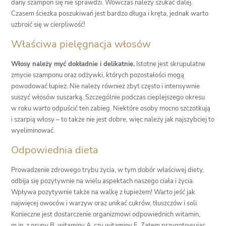
dany szampon się nie sprawdzi. Wówczas należy szukać dalej.
Czasem ścieżka poszukiwań jest bardzo długa i kręta, jednak warto
uzbroić się w cierpliwość!
Właściwa pielęgnacja włosów
Włosy należy myć dokładnie i delikatnie.
Istotne jest skrupulatne
zmycie szamponu oraz odżywki, których pozostałości mogą
powodować łupież. Nie należy również zbyt często i intensywnie
suszyć włosów suszarką. Szczególnie podczas cieplejszego okresu
w roku warto odpuścić ten zabieg. Niektóre osoby mocno szczotkują
i szarpią włosy – to także nie jest dobre, więc należy jak najszybciej to
wyeliminować.
Odpowiednia dieta
Prowadzenie zdrowego trybu życia, w tym dobór właściwej diety,
odbija się pozytywnie na wielu aspektach naszego ciała i życia.
Wpływa pozytywnie także na walkę z łupieżem! Warto jeść jak
najwięcej owoców i warzyw oraz unikać cukrów, tłuszczów i soli.
Konieczne jest dostarczenie organizmowi odpowiednich witamin,
m.in. z grupy B, witaminy A, czy witaminy E. Zatem przygotowując