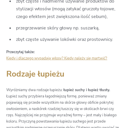
zbyt częste i nadmierne używanie produktów do
stylizacji włosów (mogą zatykać gruczoły łojowe,
czego efektem jest zwiększona ilość sebum),
przegrzewanie skóry głowy np. suszarką,
zbyt częste używanie lokówki oraz prostownicy.
Przeczytaj także:
Kiedy i dlaczego wypadają włosy? Kiedy należy się martwić?
Rodzaje łupieżu
Wyróżniamy dwa rodzaje łupieżu:
łupież suchy i łupież tłusty.
Łupież suchy przybiera łagodniejszą formę, ponieważ zmiany
pojawiają się przede wszystkim na skórze głowy obficie pokrytej
owłosieniem, a naskórek rzadziej łuszczy się w okolicach brwi czy
rzęs. Najczęściej nie przyjmuje wyraźnej formy – jest mały i białego
koloru. Przyczyną powstawania łupieżu suchego jest przede
wszystkim nadmierne przesuszanie skóry. Dlatego warto uważać ze