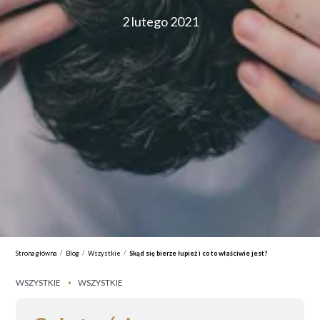
2 lutego 2021
/
/
/
Strona główna
Blog
Wszystkie
Skąd się bierze łupież i co to właściwie jest?
WSZYSTKIE
WSZYSTKIE
•