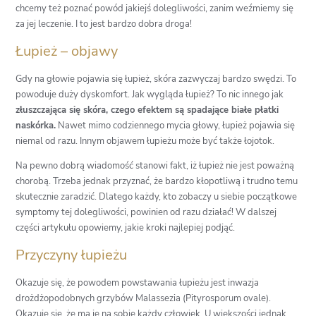
chcemy też poznać powód jakiejś dolegliwości, zanim weźmiemy się
za jej leczenie. I to jest bardzo dobra droga!
Łupież – objawy
Gdy na głowie pojawia się łupież, skóra zazwyczaj bardzo swędzi. To
powoduje duży dyskomfort. Jak wygląda łupież? To nic innego jak
złuszczająca się skóra, czego efektem są spadające białe płatki
naskórka.
Nawet mimo codziennego mycia głowy, łupież pojawia się
niemal od razu. Innym objawem łupieżu może być także łojotok.
Na pewno dobrą wiadomość stanowi fakt, iż łupież nie jest poważną
chorobą. Trzeba jednak przyznać, że bardzo kłopotliwą i trudno temu
skutecznie zaradzić. Dlatego każdy, kto zobaczy u siebie początkowe
symptomy tej dolegliwości, powinien od razu działać! W dalszej
części artykułu opowiemy, jakie kroki najlepiej podjąć.
Przyczyny łupieżu
Okazuje się, że powodem powstawania łupieżu jest inwazja
drożdżopodobnych grzybów Malassezia (Pityrosporum ovale).
Okazuje się, że ma je na sobie każdy człowiek. U większości jednak