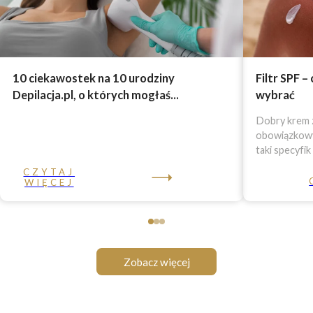
10 ciekawostek na 10 urodziny
Filtr SPF –
Depilacja.pl, o których mogłaś...
wybrać
Dobry krem z
obowiązkowy 
taki specyfik
CZYTAJ
WIĘCEJ
Zobacz więcej