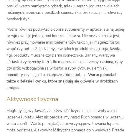
posiłki, warto pamiętać o rybach, mleku, serach, jogurtach, olejach
roślinnych, orzechach, pestkach słonecznika, brokułach, marchwi czy
pestkach dyni.
Można również podpytać o dobre suplementy w aptece, ale najlepiej
przyjmować je jednak pod kontrolą lekarza. Nie bez znaczenia jest
również przyjmowanie makroelementów takich jak magnez, fosfor,
wapń czy potas. Znajdziemy je w takich produktach jak soja, fasola,
figi, produkty mleczne czy ziarna słonecznika. Banany, warzywa
liściaste czy orzechy to źródło magnezu. Jajka, orzechy, nasiona, ryby
czy drób wzbogacone są w fosfor, a ryby, cytrusy, ziemniaki,
pomidory czy mięso to najlepsze źródła potasu.
Warto pamiętać
także o żelazie i cynku, które znajdują się głównie w drożdżach
i mięsie.
Aktywność fizyczna
Mogłoby się wydawać, że aktywność fizyczna nie ma wpływu na
leczenie łupieżu. Ależ nic bardziej mylnego! Ruch pomaga w leczeniu
wielu chorób. Warto pamiętać, że przyczyną powstawania łupieżu
może być stres. A aktywność fizyczna pomaga go niwelować. Przede