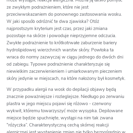
może wystąpić reakcja alergiczna. Można ją łatwo pomylić
ze zwykłym podrażnieniem, które nie jest
przeciwwskazaniem do ponownego zastosowania wosku.
W jaki sposób odróżnić te dwa zjawiska? Otóż
najprostszym kryterium jest czas, przez jaki zmiana
pozostaje na skórze i powoduje nieprzyjemne odczucia.
Zwykłe podrażnienie to krótkotrwałe zaburzenie bariery
hydrolipidowej wierzchnich warstw skóry. Powłoka ta
wraca do normy zazwyczaj w ciągu jednego do dwóch dni
od zabiegu. Typowe podrażnienie charakteryzuje się
niewielkim zaczerwienieniem i umiarkowanym pieczeniem
skóry jedynie w miejscach, na które nałożony był kosmetyk.
W przypadku alergii na wosk do depilacji objawy będą
znacznie poważniejsze i rozleglejsze. Niedługo po zerwaniu
plastra w jego miejscu pojawi się różowo - czerwony
wykwit, któremu towarzyszyć może wysypka. Depilowane
miejsce będzie spuchnięte, wystąpi na nim tak zwana
“różyczka”. Charakterystyczną cechą skórnej reakcji
alergicznej jest wystąpienie zmian nie tylko bezpośrednio w