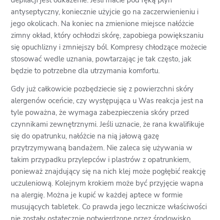
depilacji jest odkażenie. Jeśli macie pod ręką płyn
antyseptyczny, koniecznie użyjcie go na zaczerwienieniu i
jego okolicach. Na koniec na zmienione miejsce nałóżcie
zimny okład, który ochłodzi skórę, zapobiega powiększaniu
się opuchlizny i zmniejszy ból. Kompresy chłodzące możecie
stosować wedle uznania, powtarzając je tak często, jak
będzie to potrzebne dla utrzymania komfortu.
Gdy już całkowicie pozbędziecie się z powierzchni skóry
alergenów oceńcie, czy występująca u Was reakcja jest na
tyle poważna, że wymaga zabezpieczenia skóry przed
czynnikami zewnętrznymi. Jeśli uznacie, że rana kwalifikuje
się do opatrunku, nałóżcie na nią jałową gazę
przytrzymywaną bandażem. Nie zaleca się używania w
takim przypadku przylepców i plastrów z opatrunkiem,
ponieważ znajdujący się na nich klej może pogłębić reakcję
uczuleniową. Kolejnym krokiem może być przyjęcie wapna
na alergię. Można je kupić w każdej aptece w formie
musujących tabletek. Co prawda jego lecznicze właściwości
nie zostały ostatecznie potwierdzone przez środowisko