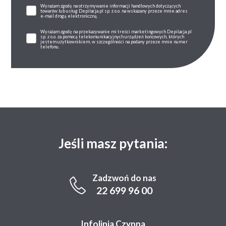
Wyrażam zgodę na otrzymywanie informacji handlowych dotyczących
towarów lub usług Depilacja.pl sp. z o.o. na wskazany przeze mnie adres
e-mail drogą elektroniczną.
Wyrażam zgodę na przekazywanie mi treści marketingowych Depilacja.pl
sp. z o.o. za pomocą telekomunikacyjnych urządzeń końcowych, których
jestem użytkownikiem, w szczególności na podany przeze mnie numer
telefonu.
Jeśli masz pytania:
Zadzwoń do nas
22 699 96 00
Infolinia Czynna