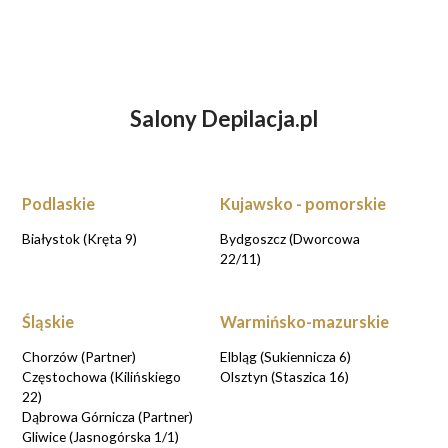
Salony Depilacja.pl
ZASTANAWIASZ SIĘ NAD DEPILACJĄ
LASEROWĄ?
UMÓW WIZYTĘ KONSULTACYJNĄ
Podlaskie
Kujawsko - pomorskie
UMAWIAM KONSULTACJE
Białystok (Kręta 9)
Bydgoszcz (Dworcowa
22/11)
Śląskie
Warmińsko-mazurskie
Chorzów (Partner)
Elbląg (Sukiennicza 6)
Częstochowa (Kilińskiego
Olsztyn (Staszica 16)
22)
Dąbrowa Górnicza (Partner)
Gliwice (Jasnogórska 1/1)