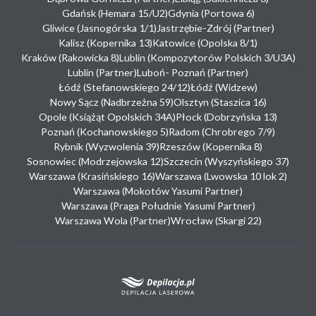
Gdańsk (Hemara 15/U2)
Gdynia (Portowa 6)
Gliwice (Jasnogórska 1/1)
Jastrzębie-Zdrój (Partner)
Kalisz (Kopernika 13)
Katowice (Opolska 8/1)
Kraków (Rakowicka 8)
Lublin (Kompozytorów Polskich 3/U3A)
Lublin (Partner)
Luboń- Poznań (Partner)
Łódź (Stefanowskiego 24/12)
Łódź (Widzew)
Nowy Sącz (Nadbrzeżna 59)
Olsztyn (Staszica 16)
Opole (Książąt Opolskich 34A)
Płock (Dobrzyńska 13)
Poznań (Kochanowskiego 5)
Radom (Chrobrego 7/9)
Rybnik (Wyzwolenia 39)
Rzeszów (Kopernika 8)
Sosnowiec (Modrzejowska 12)
Szczecin (Wyszyńskiego 37)
Warszawa (Krasińskiego 16)
Warszawa (Lwowska 10 lok 2)
Warszawa (Mokotów Yasumi Partner)
Warszawa (Praga Południe Yasumi Partner)
Warszawa Wola (Partner)
Wrocław (Skargi 22)