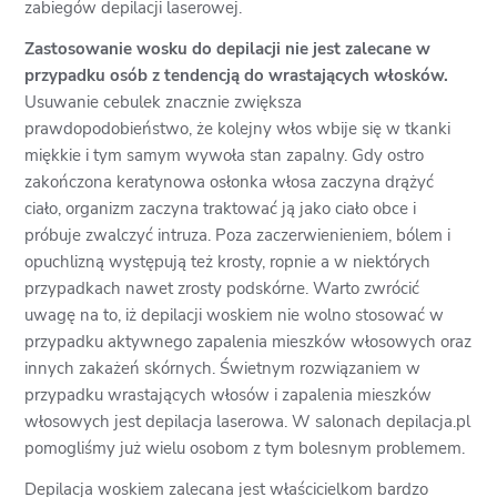
zabiegów depilacji laserowej.
Zastosowanie wosku do depilacji nie jest zalecane w
przypadku osób z tendencją do wrastających włosków.
Usuwanie cebulek znacznie zwiększa
prawdopodobieństwo, że kolejny włos wbije się w tkanki
miękkie i tym samym wywoła stan zapalny. Gdy ostro
zakończona keratynowa osłonka włosa zaczyna drążyć
ciało, organizm zaczyna traktować ją jako ciało obce i
próbuje zwalczyć intruza. Poza zaczerwienieniem, bólem i
opuchlizną występują też krosty, ropnie a w niektórych
przypadkach nawet zrosty podskórne. Warto zwrócić
uwagę na to, iż depilacji woskiem nie wolno stosować w
przypadku aktywnego zapalenia mieszków włosowych oraz
innych zakażeń skórnych. Świetnym rozwiązaniem w
przypadku wrastających włosów i zapalenia mieszków
włosowych jest depilacja laserowa. W salonach depilacja.pl
pomogliśmy już wielu osobom z tym bolesnym problemem.
Depilacja woskiem zalecana jest właścicielkom bardzo