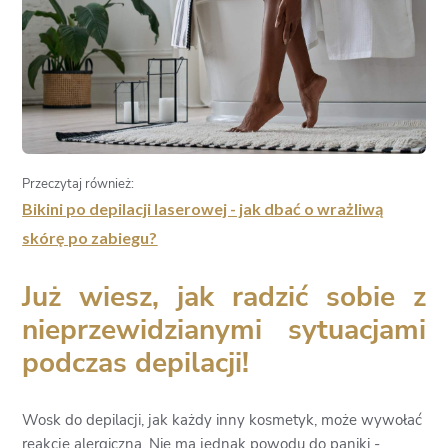
Przeczytaj również:
Bikini po depilacji laserowej - jak dbać o wrażliwą
skórę po zabiegu?
Już wiesz, jak radzić sobie z
nieprzewidzianymi sytuacjami
podczas depilacji!
Wosk do depilacji, jak każdy inny kosmetyk, może wywołać
reakcję alergiczną. Nie ma jednak powodu do paniki -