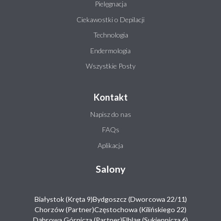
Pielęgnacja
Ciekawostki o Depilacji
Technologia
Endermologia
Wszystkie Posty
Kontakt
Napisz do nas
FAQs
Aplikacja
Salony
Białystok (Kręta 9)
Bydgoszcz (Dworcowa 22/11)
Chorzów (Partner)
Częstochowa (Kilińskiego 22)
Dąbrowa Górnicza (Partner)
Elbląg (Sukiennicza 6)