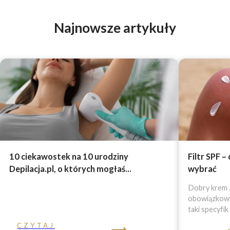
Najnowsze artykuły
10 ciekawostek na 10 urodziny
Filtr SPF –
Depilacja.pl, o których mogłaś...
wybrać
Dobry krem z
obowiązkowy 
taki specyfik
CZYTAJ