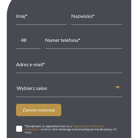
Wybierz salon
Zamów rozmowę
*Oświadczam, że zapoznałem/-am się z
Regulaminem
i
Polityką
Prywatności
serwisu internetowego www.depilacja.pl oraz akceptuję ich
treść.