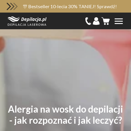
🎊 Bestseller 10-lecia 30% TANIEJ! Sprawdź!
Alergia na wosk do depilacji
- jak rozpoznać i jak leczyć?