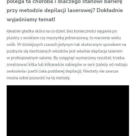
polega ta choroba i dlaczego stanowi barierę
przy metodzie depilacji laserowej? Dokładnie
wyjaśniamy temat!
Idealnie gładka skóra na co dzień, bez konieczności sięgania po
plastry z woskiem czy maszynkę jednorazową, to marzenie wielu
osób. W dzisiejszych czasach jedynym tak skutecznym sposobem na
pozbycie się niechcianych włosków jest właśnie depilacja laserem
w profesjonalnym salonie. By osiągnąć wymarzony rezultat, trzeba
zrealizować kilka lub kilkanaście zabiegów w serii (zależy od rodzaju
owłosienia i partii ciała poddanej depilacji). Niestety nie zawsze
można sobie pozwolić na tę metodę.