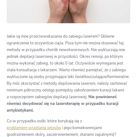
Jakie są inne przeciwwskazania do zabiegu laserem? Główne
ograniczenie to oczywiście ciąża. Poza tym nie można stosować tej
metody w przypadku chorób nowotworowych. Nie wykluczają one
jednak depilacji laserowej w przyszłości. Okres remisji, po którym
można wykonać zabieg, to około 5 lat. Oczywiście wymagana jest
stała konsultacja z lekarzem. Warto również pamiętać, że z zabiegu
wykluczone są osoby przyjmujące leki światłouczulające/hormonalne.
By móc skorzystać z metody depilowania laserem, należy zachować
minimum półroczny odstęp pomiędzy zakończeniem kuracji lekami
a rozpoczęciem zabiegów depilacji laserowej.
Nie powinieneś
również decydować się na laseroterapię w przypadku kuracji
antybiotykami.
Co w przypadku osób, które borykają się z
problemem wrastania włosów
i jego konsekwencjami
(podrażnieniem skóry, zaczerwienieniem, stanami zapalnymi)?