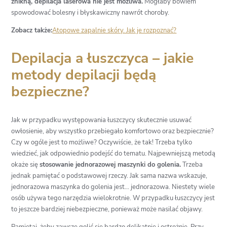
znikną, depilacja laserowa nie jest możliwa.
Mogłaby bowiem
spowodować bolesny i błyskawiczny nawrót choroby.
Zobacz także:
Atopowe zapalnie skóry. Jak je rozpoznać?
Depilacja a łuszczyca – jakie
metody depilacji będą
bezpieczne?
Jak w przypadku występowania łuszczycy skutecznie usuwać
owłosienie, aby wszystko przebiegało komfortowo oraz bezpiecznie?
Czy w ogóle jest to możliwe? Oczywiście, że tak! Trzeba tylko
wiedzieć, jak odpowiednio podejść do tematu. Najpewniejszą metodą
okaże się
stosowanie jednorazowej maszynki do golenia.
Trzeba
jednak pamiętać o podstawowej rzeczy. Jak sama nazwa wskazuje,
jednorazowa maszynka do golenia jest… jednorazowa. Niestety wiele
osób używa tego narzędzia wielokrotnie. W przypadku łuszczycy jest
to jeszcze bardziej niebezpieczne, ponieważ może nasilać objawy.