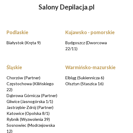
Salony Depilacja.pl
ZASTANAWIASZ SIĘ NAD DEPILACJĄ
LASEROWĄ?
UMÓW WIZYTĘ KONSULTACYJNĄ przy
rezerwacji online
Podlaskie
Kujawsko - pomorskie
UMAWIAM KONSULTACJE
Białystok (Kręta 9)
Bydgoszcz (Dworcowa
22/11)
Śląskie
Warmińsko-mazurskie
Chorzów (Partner)
Elbląg (Sukiennicza 6)
Częstochowa (Kilińskiego
Olsztyn (Staszica 16)
22)
Dąbrowa Górnicza (Partner)
Gliwice (Jasnogórska 1/1)
Jastrzębie-Zdrój (Partner)
Katowice (Opolska 8/1)
Rybnik (Wyzwolenia 39)
Sosnowiec (Modrzejowska
12)