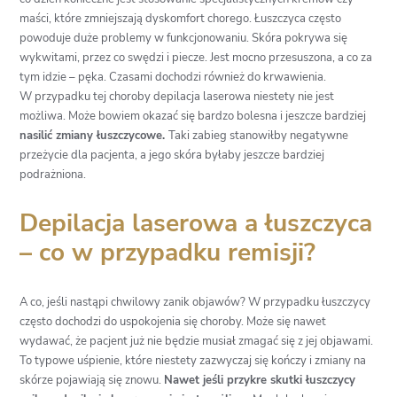
maści, które zmniejszają dyskomfort chorego. Łuszczyca często
powoduje duże problemy w funkcjonowaniu. Skóra pokrywa się
wykwitami, przez co swędzi i piecze. Jest mocno przesuszona, a co za
tym idzie – pęka. Czasami dochodzi również do krwawienia.
W przypadku tej choroby depilacja laserowa niestety nie jest
możliwa. Może bowiem okazać się bardzo bolesna i jeszcze bardziej
nasilić zmiany łuszczycowe.
Taki zabieg stanowiłby negatywne
przeżycie dla pacjenta, a jego skóra byłaby jeszcze bardziej
podrażniona.
Depilacja laserowa a łuszczyca
– co w przypadku remisji?
A co, jeśli nastąpi chwilowy zanik objawów? W przypadku łuszczycy
często dochodzi do uspokojenia się choroby. Może się nawet
wydawać, że pacjent już nie będzie musiał zmagać się z jej objawami.
To typowe uśpienie, które niestety zazwyczaj się kończy i zmiany na
skórze pojawiają się znowu.
Nawet jeśli przykre skutki łuszczycy