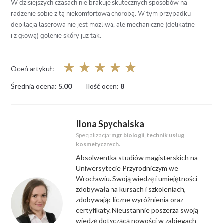
W dzisiejszych czasach nie brakuje skutecznych sposobów na
radzenie sobie z tą niekomfortową chorobą. W tym przypadku
depilacja laserowa nie jest możliwa, ale mechaniczne (delikatne
i z głową) golenie skóry już tak.
☆
☆
☆
☆
☆
Oceń artykuł:
Średnia ocena:
5.00
Ilość ocen:
8
Ilona Spychalska
Specjalizacja:
mgr biologii, technik usług
kosmetycznych.
Absolwentka studiów magisterskich na
Uniwersytecie Przyrodniczym we
Wrocławiu. Swoją wiedzę i umiejętności
zdobywała na kursach i szkoleniach,
zdobywając liczne wyróżnienia oraz
certyfikaty. Nieustannie poszerza swoją
wiedzę dotyczącą nowości w zabiegach