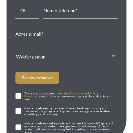
Wybierz salon
Zamów rozmowę
*Oświadczam, że zapoznałem/-am się z
Regulaminem
i
Polityką
Prywatności
serwisu internetowego www.depilacja.pl oraz akceptuję ich
treść.
Wyrażam zgodę na otrzymywanie informacji handlowych dotyczących
towarów lub usług Depilacja.pl sp. z o.o. na wskazany przeze mnie adres
e-mail drogą elektroniczną.
Wyrażam zgodę na przekazywanie mi treści marketingowych Depilacja.pl
sp. z o.o. za pomocą telekomunikacyjnych urządzeń końcowych, których
jestem użytkownikiem, w szczególności na podany przeze mnie numer
telefonu.