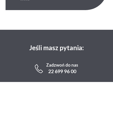
Jeśli masz pytania:
Zadzwoń do nas
22 699 96 00
Infolinia Czynna
pn-pt 8:00 - 19:00, sb 9:00 - 14:00
ZASTANAWIASZ SIĘ NAD DEPILACJĄ
LASEROWĄ?
UMÓW WIZYTĘ KONSULTACYJNĄ przy
rezerwacji online