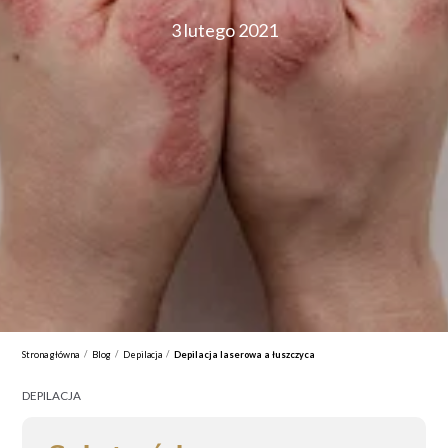
3 lutego 2021
/
/
/
Strona główna
Blog
Depilacja
Depilacja laserowa a łuszczyca
DEPILACJA