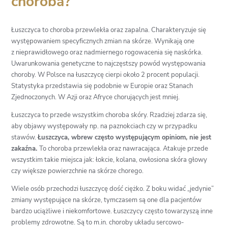
choroba?
Łuszczyca to choroba przewlekła oraz zapalna. Charakteryzuje się
występowaniem specyficznych zmian na skórze. Wynikają one
z nieprawidłowego oraz nadmiernego rogowacenia się naskórka.
Uwarunkowania genetyczne to najczęstszy powód występowania
choroby. W Polsce na łuszczycę cierpi około 2 procent populacji.
Statystyka przedstawia się podobnie w Europie oraz Stanach
Zjednoczonych. W Azji oraz Afryce chorujących jest mniej.
Łuszczyca to przede wszystkim choroba skóry. Rzadziej zdarza się,
aby objawy występowały np. na paznokciach czy w przypadku
stawów.
Łuszczyca, wbrew często występującym opiniom, nie jest
zakaźna.
To choroba przewlekła oraz nawracająca. Atakuje przede
wszystkim takie miejsca jak: łokcie, kolana, owłosiona skóra głowy
czy większe powierzchnie na skórze chorego.
Wiele osób przechodzi łuszczycę dość ciężko. Z boku widać „jedynie”
zmiany występujące na skórze, tymczasem są one dla pacjentów
bardzo uciążliwe i niekomfortowe. Łuszczycy często towarzyszą inne
problemy zdrowotne. Są to m.in. choroby układu sercowo-