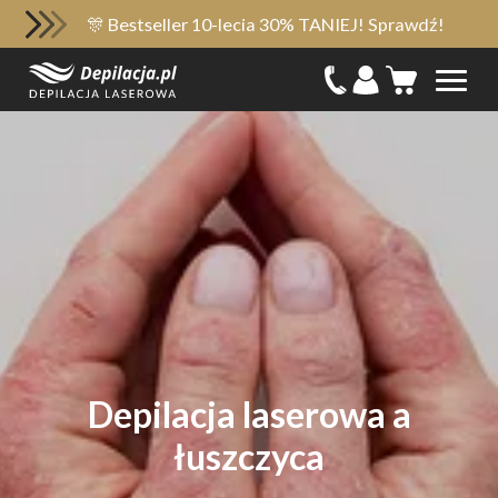
🎊 Bestseller 10-lecia 30% TANIEJ! Sprawdź!
Depilacja laserowa a
łuszczyca