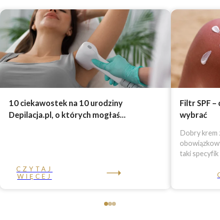
10 ciekawostek na 10 urodziny
Filtr SPF –
Depilacja.pl, o których mogłaś...
wybrać
Dobry krem z
obowiązkowy 
taki specyfik
CZYTAJ
WIĘCEJ