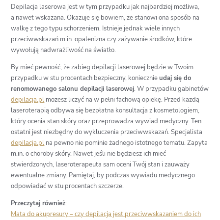
Depilacja laserowa jest w tym przypadku jak najbardziej możliwa,
a nawet wskazana. Okazuje się bowiem, że stanowi ona sposób na
walkę z tego typu schorzeniem. Istnieje jednak wiele innych
przeciwwskazań m.in. opalenizna czy zażywanie środków, które
wywołują nadwrażliwość na światło.
By mieć pewność, że zabieg depilacji laserowej będzie w Twoim
przypadku w stu procentach bezpieczny, koniecznie
udaj się do
renomowanego salonu depilacji laserowej
. W przypadku gabinetów
depilacja.pl
możesz liczyć na w pełni fachową opiekę. Przed każdą
laseroterapią odbywa się bezpłatna konsultacja z kosmetologiem,
który ocenia stan skóry oraz przeprowadza wywiad medyczny. Ten
ostatni jest niezbędny do wykluczenia przeciwwskazań. Specjalista
depilacja.pl
na pewno nie pominie żadnego istotnego tematu. Zapyta
m.in. o choroby skóry. Nawet jeśli nie będziesz ich mieć
stwierdzonych, laseroterapeuta sam oceni Twój stan i zauważy
ewentualne zmiany. Pamiętaj, by podczas wywiadu medycznego
odpowiadać w stu procentach szczerze.
Przeczytaj również
:
Mata do akupresury
–
czy depilacja jest przeciwwskazaniem do ich