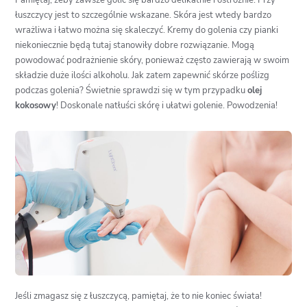
Pamiętaj, żeby zawsze golić się bardzo delikatnie i ostrożnie. Przy
łuszczycy jest to szczególnie wskazane. Skóra jest wtedy bardzo
wrażliwa i łatwo można się skaleczyć. Kremy do golenia czy pianki
niekoniecznie będą tutaj stanowiły dobre rozwiązanie. Mogą
powodować podrażnienie skóry, ponieważ często zawierają w swoim
składzie duże ilości alkoholu. Jak zatem zapewnić skórze poślizg
podczas golenia? Świetnie sprawdzi się w tym przypadku
olej
kokosowy
! Doskonale natłuści skórę i ułatwi golenie. Powodzenia!
Jeśli zmagasz się z łuszczycą, pamiętaj, że to nie koniec świata!