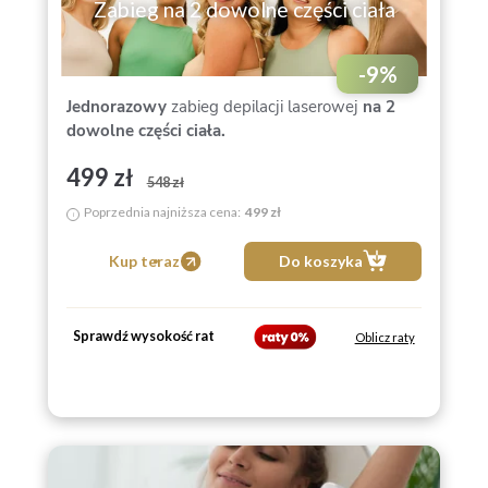
Zabieg na 2 dowolne części ciała
-
9
%
Jednorazowy
zabieg depilacji laserowej
na
2
dowolne części ciała.
499 zł
548 zł
Poprzednia najniższa cena:
499 zł
i
Kup teraz
Do koszyka
Sprawdź wysokość rat
Oblicz raty