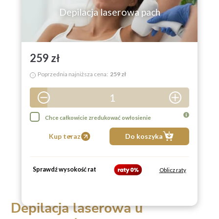
Depilacja laserowa pach
259 zł
Poprzednia najniższa cena:
259 zł
i
1
2
Chce całkowicie zredukować owłosienie
3
Kup teraz
Do koszyka
4
5
Sprawdź wysokość rat
Oblicz raty
6
7
Depilacja laserowa u
8