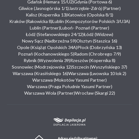
Gdańsk (Hemara 15/U2)
Gdynia (Portowa 6)
Gliwice (Jasnogórska 1/1)
Jastrzębie-Zdrój (Partner)
Kalisz (Kopernika 13)
Katowice (Opolska 8/1)
Kraków (Rakowicka 8)
Lublin (Kompozytorów Polskich 3/U3A)
Lublin (Partner)
Luboń- Poznań (Partner)
Łódź (Stefanowskiego 24/12)
Łódź (Widzew)
Nowy Sącz (Nadbrzeżna 59)
Olsztyn (Staszica 16)
Opole (Książąt Opolskich 34A)
Płock (Dobrzyńska 13)
Poznań (Kochanowskiego 5)
Radom (Chrobrego 7/9)
Rybnik (Wyzwolenia 39)
Rzeszów (Kopernika 8)
Sosnowiec (Modrzejowska 12)
Szczecin (Wyszyńskiego 37)
Warszawa (Krasińskiego 16)
Warszawa (Lwowska 10 lok 2)
Warszawa (Mokotów Yasumi Partner)
Warszawa (Praga Południe Yasumi Partner)
Warszawa Wola (Partner)
Wrocław (Skargi 22)
Adres siedziby głównej: