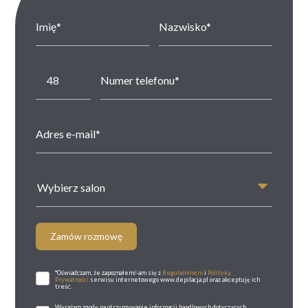
Wybierz salon
Zamów rozmowę
*Oświadczam, że zapoznałem/-am się z
Regulaminem
i
Polityką
Prywatności
serwisu internetowego www.depilacja.pl oraz akceptuję ich
treść.
Wyrażam zgodę na otrzymywanie informacji handlowych dotyczących