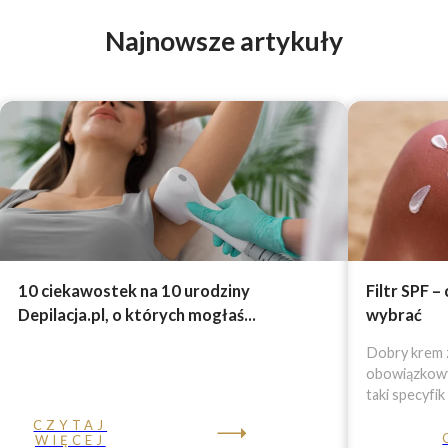
Najnowsze artykuły
10 ciekawostek na 10 urodziny
Filtr SPF –
Depilacja.pl, o których mogłaś...
wybrać
Dobry krem z
obowiązkowy 
taki specyfik
CZYTAJ
WIĘCEJ