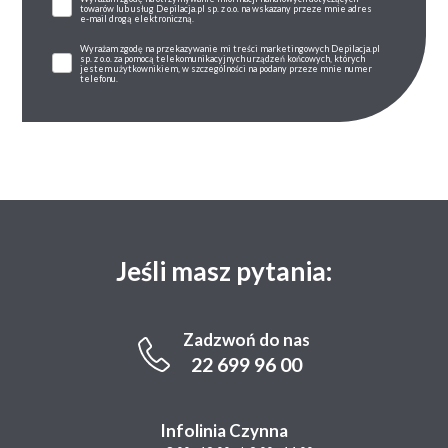
towarów lub usług Depilacja.pl sp. z o.o. na wskazany przeze mnie adres
e-mail drogą elektroniczną.
Wyrażam zgodę na przekazywanie mi treści marketingowych Depilacja.pl
sp. z o.o. za pomocą telekomunikacyjnych urządzeń końcowych, których
jestem użytkownikiem, w szczególności na podany przeze mnie numer
telefonu.
Jeśli masz pytania:
Zadzwoń do nas
22 699 96 00
Infolinia Czynna