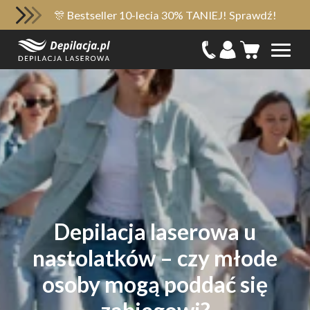
🎊 Bestseller 10-lecia 30% TANIEJ! Sprawdź!
Depilacja laserowa u
nastolatków – czy młode
osoby mogą poddać się