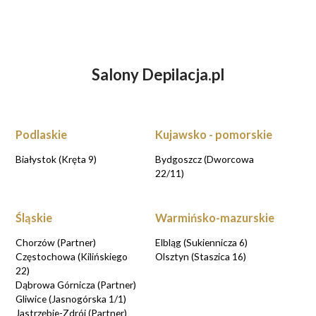
Salony Depilacja.pl
ZASTANAWIASZ SIĘ NAD DEPILACJĄ
LASEROWĄ?
UMÓW WIZYTĘ KONSULTACYJNĄ przy
rezerwacji online
Podlaskie
Kujawsko - pomorskie
UMAWIAM KONSULTACJE
Białystok (Kręta 9)
Bydgoszcz (Dworcowa
22/11)
Śląskie
Warmińsko-mazurskie
Chorzów (Partner)
Elbląg (Sukiennicza 6)
Częstochowa (Kilińskiego
Olsztyn (Staszica 16)
22)
Dąbrowa Górnicza (Partner)
Gliwice (Jasnogórska 1/1)
Jastrzębie-Zdrój (Partner)