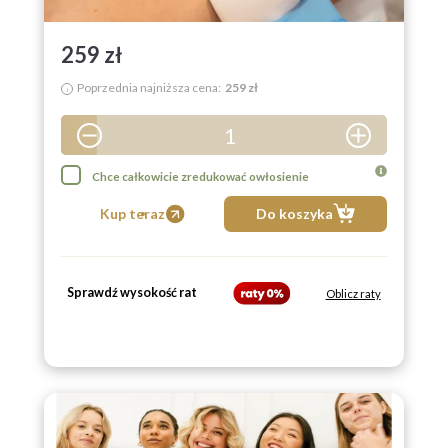
259 zł
Poprzednia najniższa cena:
259 zł
i
1
2
Chce całkowicie zredukować owłosienie
3
Kup teraz
Do koszyka
4
5
Sprawdź wysokość rat
6
Oblicz raty
7
8
9