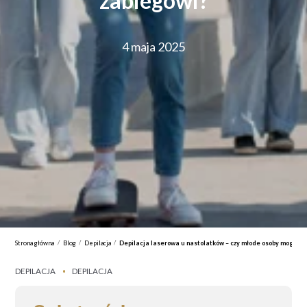
zabiegowi?
4 maja 2025
/
/
/
Strona główna
Blog
Depilacja
Depilacja laserowa u nastolatków – czy młode osoby mogą po
DEPILACJA
DEPILACJA
•