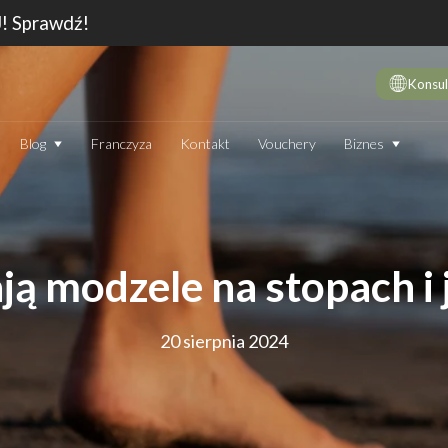
J! Sprawdź!
Konsul
Biznes
Blog
Franczyza
Kontakt
Vouchery
DE
10 
wie
Dep
ą modzele na stopach i 
Jak
Dep
20 sierpnia 2024
Dep
JAK DZIAŁA DEPILATOR IPL I CZY WARTO GO STOSOWAĆ
TECHNOLOGIA
EN
Który laser do depilacji (profesjonalny) jest najskuteczniejszy?
Jak
Ranking 2026