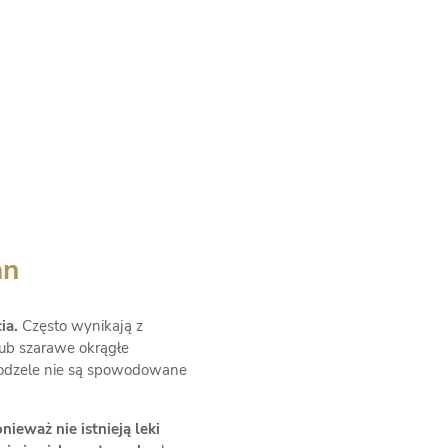
an
ia.
Często wynikają z
lub szarawe okrągłe
odzele nie są spowodowane
ieważ nie istnieją leki