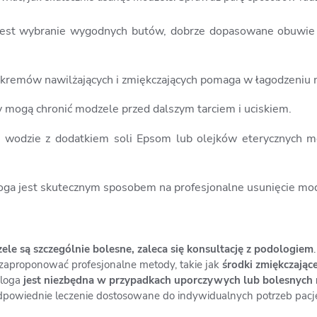
est wybranie wygodnych butów, dobrze dopasowane obuwie to
 kremów nawilżających i zmiękczających pomaga w łagodzeniu 
ry mogą chronić modzele przed dalszym tarciem i uciskiem.
ej wodzie z dodatkiem soli Epsom lub olejków eterycznych
oga jest skutecznym sposobem na profesjonalne usunięcie mod
e są szczególnie bolesne, zaleca się konsultację z podologiem
 zaproponować profesjonalne metody, takie jak
środki zmiękczające
ologa
jest niezbędna w przypadkach uporczywych lub bolesnych 
dpowiednie leczenie dostosowane do indywidualnych potrzeb pacj