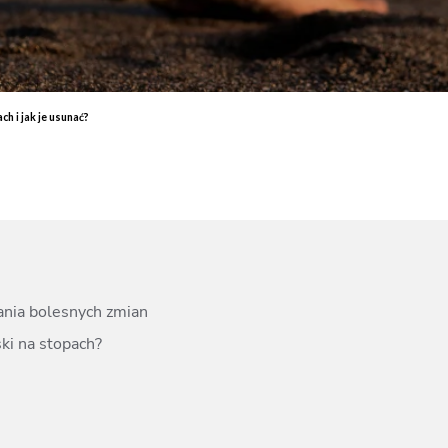
End
Elektrostymulacja mięśni - efekty, które przekonają Cię do
End
zabiegu
ud 
Endermologia – przeciwwskazania, o których warto wiedzieć
End
Laser aleksandrytowy czy diodowy? Porównanie
Co 
h i jak je usunać?
zab
ania bolesnych zmian
ski na stopach?