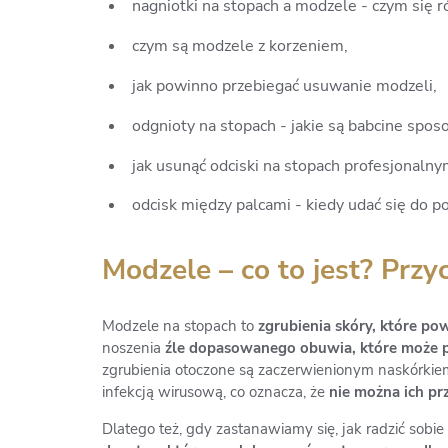
nagniotki na stopach a modzele - czym się r
czym są modzele z korzeniem,
jak powinno przebiegać usuwanie modzeli,
odgnioty na stopach - jakie są babcine sposo
jak usunąć odciski na stopach profesjonaln
odcisk między palcami - kiedy udać się do p
Modzele – co to jest? Prz
Modzele na stopach to
zgrubienia skóry, które po
noszenia
źle dopasowanego obuwia, które może p
zgrubienia otoczone są zaczerwienionym naskórkie
infekcją wirusową, co oznacza, że
nie można ich prz
Dlatego też, gdy zastanawiamy się, jak radzić sobie