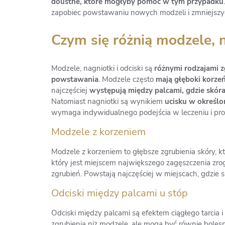
doustne, które mogłyby pomóc w tym przypadku
zapobiec powstawaniu nowych modzeli i zmniejszyć 
Czym się różnią modzele, n
Modzele, nagniotki i odciski są
różnymi rodzajami z
powstawania
. Modzele często
mają głęboki korzeń
najczęściej
występują między palcami, gdzie skóra
Natomiast nagniotki są wynikiem
ucisku w określo
wymaga indywidualnego podejścia w leczeniu i pro
Modzele z korzeniem
Modzele z korzeniem to głębsze zgrubienia skóry, któ
który jest miejscem największego zagęszczenia zrogo
zgrubień. Powstają najczęściej w miejscach, gdzie sk
Odciski między palcami u stóp
Odciski między palcami są efektem ciągłego tarcia 
zgrubienia niż modzele, ale mogą być równie bolesn