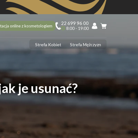
22 699 96 00
tacja online z kosmetologiem
8:00 - 19:00
Strefa Kobiet
Strefa Mężczyzn
PILACJA
ciekawostek na 10 urodziny Depilacja.pl, o których mogłaś nie
dzieć!
ilacja laserowa latem – tak czy nie?
jak je usunać?
 usunąć włoski z twarzy? 5 najlepszych sposobów
ilacja laserowa jąder i penisa – zabieg krok po kroku
ilacja laserowa a opalenizna
DERMOLOGIA
 ujędrnić skórę na brzuchu? Sprawdzone sposoby