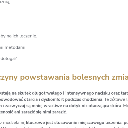
óżnią,
by na ich leczenie,
ymi metodami,
odologa?
yczyny powstawania bolesnych zmi
wstają na skutek długotrwałego i intensywnego nacisku oraz tarc
owodować otarcia i dyskomfort podczas chodzenia
. Te żółtawe 
m i
zazwyczaj są mniej wrażliwe na dotyk niż otaczająca skóra
. M
enosić ani zarazić się nimi zarazić
.
 z modzelami,
kluczowe jest stosowanie miejscowego leczenia, pon