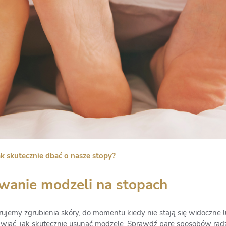
k skutecznie dbać o nasze stopy?
wanie modzeli na stopach
ujemy zgrubienia skóry, do momentu kiedy nie stają się widoczne 
wiać, jak skutecznie usunąć modzele. Sprawdź parę sposobów radze