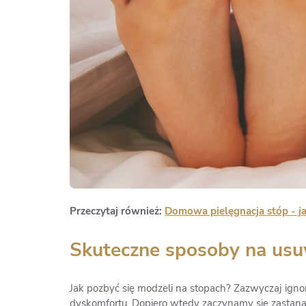
Przeczytaj również:
Domowa pielęgnacja stóp - ja
Skuteczne sposoby na usu
Jak pozbyć się modzeli na stopach? Zazwyczaj ignor
dyskomfortu. Dopiero wtedy zaczynamy się zastana