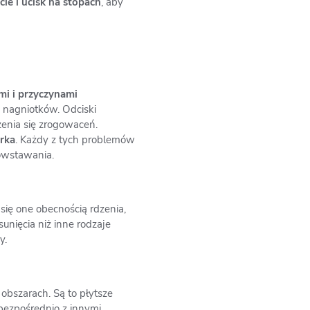
ie i ucisk na stopach
, aby
mi i przyczynami
i nagniotków. Odciski
zenia się zrogowaceń.
rka
. Każdy z tych problemów
powstawania.
 się one obecnością rdzenia,
unięcia niż inne rodzaje
y.
obszarach. Są to płytsze
 bezpośrednio z innymi