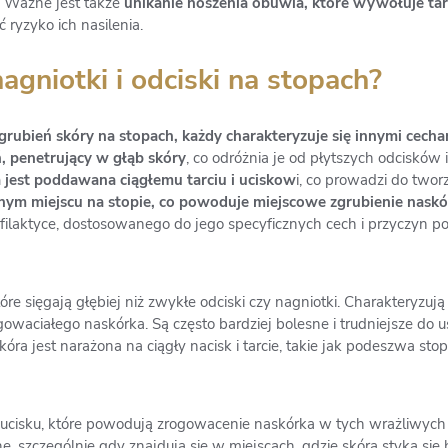
. Ważne jest także
unikanie noszenia obuwia, które wywołuje tarc
ryzyko ich nasilenia.
agniotki i odciski na stopach?
grubień skóry na stopach, każdy charakteryzuje się innymi cecha
, penetrujący w głąb skóry
, co odróżnia je od płytszych odcisków 
 jest poddawana ciągłemu tarciu i uciskow
i, co prowadzi do twor
nym miejscu na stopie, co powoduje miejscowe zgrubienie naskó
filaktyce, dostosowanego do jego specyficznych cech i przyczyn 
re sięgają głębiej niż zwykłe odciski czy nagniotki. Charakteryzują
waciałego naskórka. Są często bardziej bolesne i trudniejsze do us
óra jest narażona na ciągły nacisk i tarcie, takie jak podeszwa stop
i ucisku, które powodują zrogowacenie naskórka w tych wrażliwych 
e, szczególnie gdy znajdują się w miejscach, gdzie skóra styka się