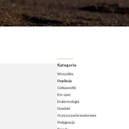
ermologia - jak często należy ją wykonywać?
ermologia przed i po – jakie efekty ujędrnienia i wysmuklenia
możesz osiągnąć?
ermologia – ile zabiegów potrzeba, aby zobaczyć efekty?
daje endermologia - w jakim wieku najlepiej udać się na
ieg?
Kategorie
Wszystkie
Depilacja
Ciekawostki
Em-spec
Endermologia
Nowinki
Oczyszczanie wodorowe
Pielęgnacja