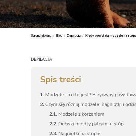
Strona główna
Blog
Depilacja
Kiedy powstają modzele na stopac
/
/
/
DEPILACJA
Spis treści
1.
Modzele – co to jest? Przyczyny powstaw
2.
Czym się różnią modzele, nagniotki i odci
2.
1.
Modzele z korzeniem
2.
2.
Odciski między palcami u stóp
2.
3.
Nagniotki na stopie