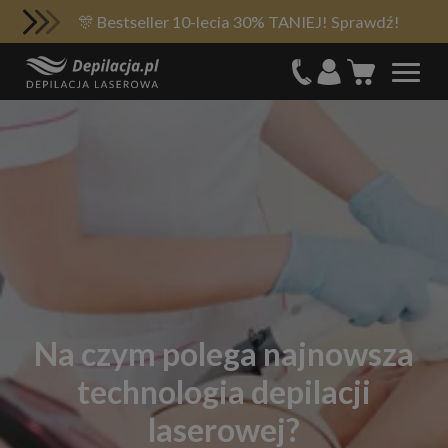
🎊 Bestseller 10-lecia 30% TANIEJ! Sprawdź!
Na czym polega najnowsza
technologia depilacji
laserowej?