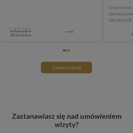
Dobry krem z
obowiązkowy 
taki specyfik
CZYTAJ
WIĘCEJ
Zobacz więcej
Zastanawiasz się nad umówieniem
wizyty?