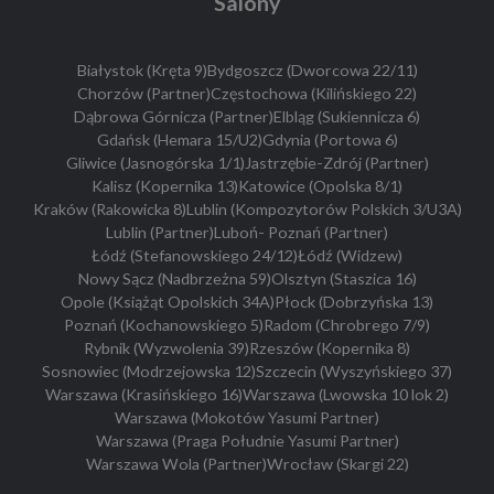
Salony
Białystok (Kręta 9)
Bydgoszcz (Dworcowa 22/11)
Chorzów (Partner)
Częstochowa (Kilińskiego 22)
Dąbrowa Górnicza (Partner)
Elbląg (Sukiennicza 6)
Gdańsk (Hemara 15/U2)
Gdynia (Portowa 6)
Gliwice (Jasnogórska 1/1)
Jastrzębie-Zdrój (Partner)
Kalisz (Kopernika 13)
Katowice (Opolska 8/1)
Kraków (Rakowicka 8)
Lublin (Kompozytorów Polskich 3/U3A)
Lublin (Partner)
Luboń- Poznań (Partner)
Łódź (Stefanowskiego 24/12)
Łódź (Widzew)
Nowy Sącz (Nadbrzeżna 59)
Olsztyn (Staszica 16)
Opole (Książąt Opolskich 34A)
Płock (Dobrzyńska 13)
Poznań (Kochanowskiego 5)
Radom (Chrobrego 7/9)
Rybnik (Wyzwolenia 39)
Rzeszów (Kopernika 8)
Sosnowiec (Modrzejowska 12)
Szczecin (Wyszyńskiego 37)
Warszawa (Krasińskiego 16)
Warszawa (Lwowska 10 lok 2)
Warszawa (Mokotów Yasumi Partner)
Warszawa (Praga Południe Yasumi Partner)
Warszawa Wola (Partner)
Wrocław (Skargi 22)