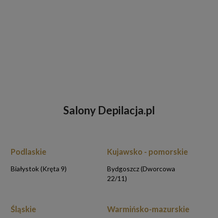
Salony Depilacja.pl
ZASTANAWIASZ SIĘ NAD DEPILACJĄ
LASEROWĄ?
UMÓW WIZYTĘ KONSULTACYJNĄ przy
rezerwacji online
Podlaskie
Kujawsko - pomorskie
UMAWIAM KONSULTACJE
Białystok (Kręta 9)
Bydgoszcz (Dworcowa
22/11)
Śląskie
Warmińsko-mazurskie