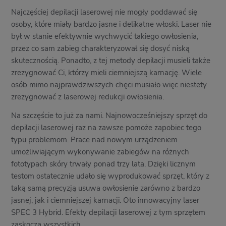
Najczęściej depilacji laserowej nie mogły poddawać się
osoby, które miały bardzo jasne i delikatne włoski. Laser nie
był w stanie efektywnie wychwycić takiego owłosienia,
przez co sam zabieg charakteryzował się dosyć niską
skutecznością. Ponadto, z tej metody depilacji musieli także
zrezygnować Ci, którzy mieli ciemniejszą karnację. Wiele
osób mimo najprawdziwszych chęci musiało więc niestety
zrezygnować z laserowej redukcji owłosienia.
Na szczęście to już za nami. Najnowocześniejszy sprzęt do
depilacji laserowej raz na zawsze pomoże zapobiec tego
typu problemom. Prace nad nowym urządzeniem
umożliwiającym wykonywanie zabiegów na różnych
fototypach skóry trwały ponad trzy lata. Dzięki licznym
testom ostatecznie udało się wyprodukować sprzęt, który z
taką samą precyzją usuwa owłosienie zarówno z bardzo
jasnej, jak i ciemniejszej karnacji. Oto innowacyjny laser
SPEC 3 Hybrid. Efekty depilacji laserowej z tym sprzętem
zaskoczą wszystkich.