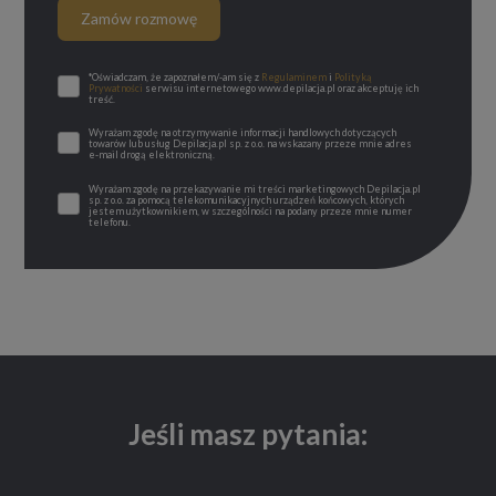
Zamów rozmowę
*Oświadczam, że zapoznałem/-am się z
Regulaminem
i
Polityką
Prywatności
serwisu internetowego www.depilacja.pl oraz akceptuję ich
treść.
Wyrażam zgodę na otrzymywanie informacji handlowych dotyczących
towarów lub usług Depilacja.pl sp. z o.o. na wskazany przeze mnie adres
e-mail drogą elektroniczną.
Wyrażam zgodę na przekazywanie mi treści marketingowych Depilacja.pl
sp. z o.o. za pomocą telekomunikacyjnych urządzeń końcowych, których
jestem użytkownikiem, w szczególności na podany przeze mnie numer
telefonu.
Jeśli masz pytania: