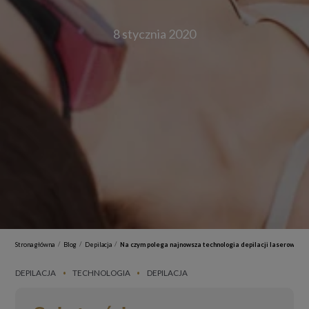
8 stycznia 2020
/
/
/
Strona główna
Blog
Depilacja
Na czym polega najnowsza technologia depilacji laserowej?
DEPILACJA
TECHNOLOGIA
DEPILACJA
•
•