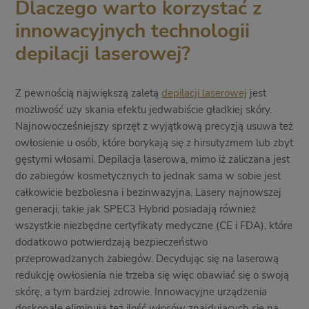
Dlaczego warto korzystać z
innowacyjnych technologii
depilacji laserowej?
Z pewnością największą zaletą
depilacji laserowej
jest
możliwość uzy skania efektu jedwabiście gładkiej skóry.
Najnowocześniejszy sprzęt z wyjątkową precyzją usuwa też
owłosienie u osób, które borykają się z hirsutyzmem lub zbyt
gęstymi włosami. Depilacja laserowa, mimo iż zaliczana jest
do zabiegów kosmetycznych to jednak sama w sobie jest
całkowicie bezbolesna i bezinwazyjna. Lasery najnowszej
generacji, takie jak SPEC3 Hybrid posiadają również
wszystkie niezbędne certyfikaty medyczne (CE i FDA), które
dodatkowo potwierdzają bezpieczeństwo
przeprowadzanych zabiegów. Decydując się na laserową
redukcję owłosienia nie trzeba się więc obawiać się o swoją
skórę, a tym bardziej zdrowie. Innowacyjne urządzenia
doskonale eliminują też ilość włosów znajdujących się na