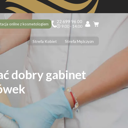
22 699 96 00
tacja online z kosmetologiem
9:00 - 14:00
Strefa Kobiet
Strefa Mężczyzn
PILACJA
ciekawostek na 10 urodziny Depilacja.pl, o których mogłaś nie
dzieć!
ać dobry gabinet
ilacja laserowa latem – tak czy nie?
 usunąć włoski z twarzy? 5 najlepszych sposobów
zówek
ilacja laserowa jąder i penisa – zabieg krok po kroku
ilacja laserowa a opalenizna
DERMOLOGIA
 ujędrnić skórę na brzuchu? Sprawdzone sposoby