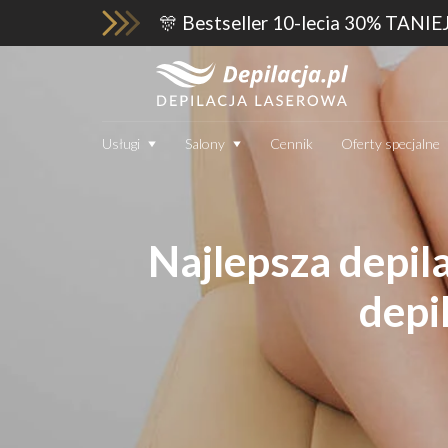
🎊 Bestseller 10-lecia 30% TANIE
Usługi
Salony
Cennik
Oferty specjalne
Najlepsza depil
depi