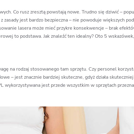
wych. Co rusz zresztą powstają nowe. Trudno się dziwić – popu
 z zasady jest bardzo bezpieczna – nie powoduje większych podr
owanie lasera może mieć przykre konsekwencje – brak efektó
erowej to podstawa. Jak znaleźć ten idealny? Oto 5 wskazówek
wagę na rodzaj stosowanego tam sprzętu. Czy personel korzyst
dowe – jest znacznie bardziej skuteczne, gdyż działa skuteczniej
 IPL wykorzystywana jest przede wszystkim w sprzętach prze