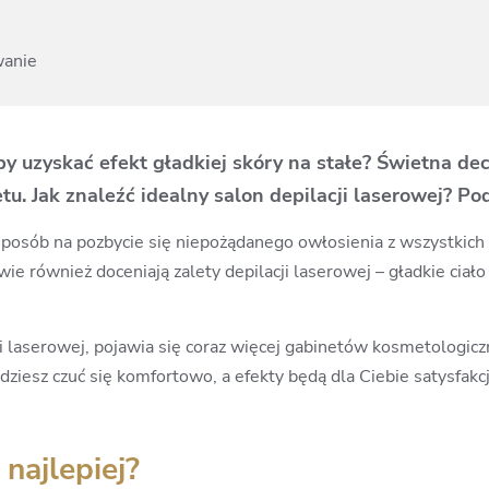
wanie
 by uzyskać efekt gładkiej skóry na stałe? Świetna de
u. Jak znaleźć idealny salon depilacji laserowej? P
 sposób na pozbycie się niepożądanego owłosienia z wszystkich 
owie również doceniają zalety depilacji laserowej – gładkie ciał
acji laserowej, pojawia się coraz więcej gabinetów kosmetologic
będziesz czuć się komfortowo, a efekty będą dla Ciebie satysfak
najlepiej?