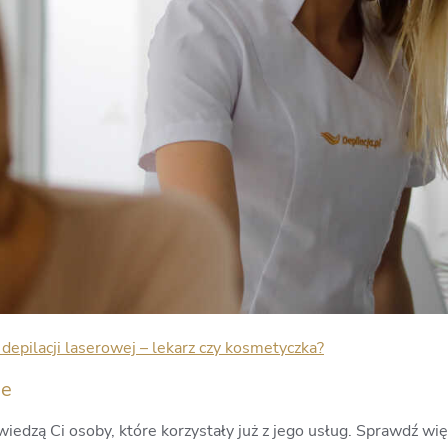
epilacji laserowej – lekarz czy kosmetyczka?
ie
iedzą Ci osoby, które korzystały już z jego usług. Sprawdź wię