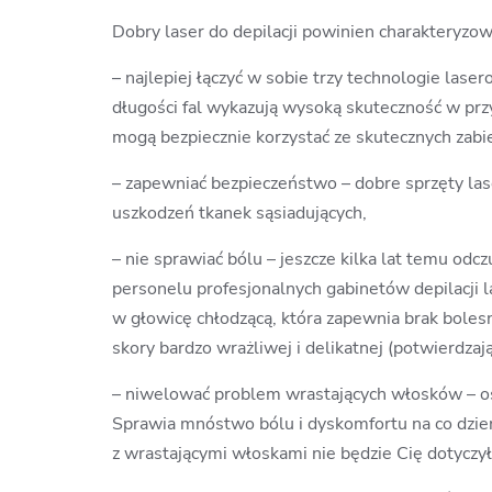
Dobry laser do depilacji powinien charakteryzow
– najlepiej łączyć w sobie
trzy technologie lase
długości fal wykazują wysoką skuteczność w prz
mogą bezpiecznie korzystać ze skutecznych zab
–
zapewniać bezpieczeństwo
– dobre sprzęty la
uszkodzeń tkanek sąsiadujących,
–
nie sprawiać bólu
– jeszcze kilka lat temu odc
personelu profesjonalnych gabinetów depilacji l
w głowicę chłodzącą, która zapewnia brak bole
skory bardzo wrażliwej i delikatnej (potwierdzaj
–
niwelować problem wrastających włosków
– o
Sprawia mnóstwo bólu i dyskomfortu na co dzień.
z wrastającymi włoskami nie będzie Cię dotyczył