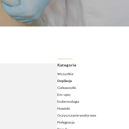
ermologia - jak często należy ją wykonywać?
ermologia przed i po – jakie efekty ujędrnienia i wysmuklenia
możesz osiągnąć?
ermologia – ile zabiegów potrzeba, aby zobaczyć efekty?
daje endermologia - w jakim wieku najlepiej udać się na
ieg?
Kategorie
Wszystkie
Depilacja
Ciekawostki
Em-spec
Endermologia
Nowinki
Oczyszczanie wodorowe
Pielęgnacja