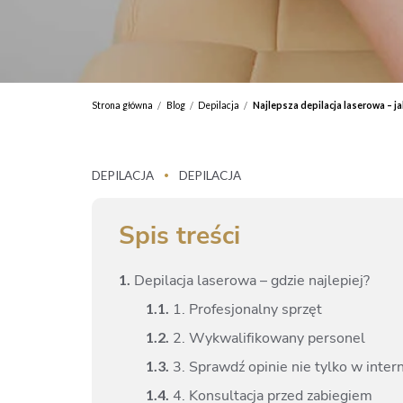
Strona główna
Blog
Depilacja
Najlepsza depilacja laserowa – j
/
/
/
DEPILACJA
DEPILACJA
•
Spis treści
1.
Depilacja laserowa – gdzie najlepiej?
1.
1.
1. Profesjonalny sprzęt
1.
2.
2. Wykwalifikowany personel
1.
3.
3. Sprawdź opinie nie tylko w inter
1.
4.
4. Konsultacja przed zabiegiem