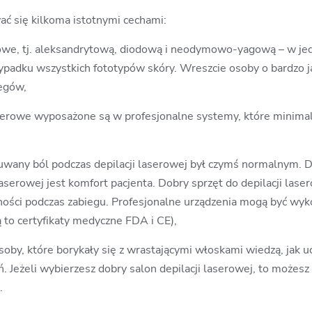
ać się kilkoma istotnymi cechami:
rowe, tj. aleksandrytową, diodową i neodymowo-yagową – w je
ypadku wszystkich fototypów skóry. Wreszcie osoby o bardzo ja
iegów,
serowe wyposażone są w profesjonalne systemy, które minimal
zuwany ból podczas depilacji laserowej był czymś normalnym. D
aserowej jest komfort pacjenta. Dobry sprzęt do depilacji lase
sności podczas zabiegu. Profesjonalne urządzenia mogą być w
ą to certyfikaty medyczne FDA i CE),
soby, które borykały się z wrastającymi włoskami wiedzą, jak uc
 Jeżeli wybierzesz dobry salon depilacji laserowej, to możesz
.