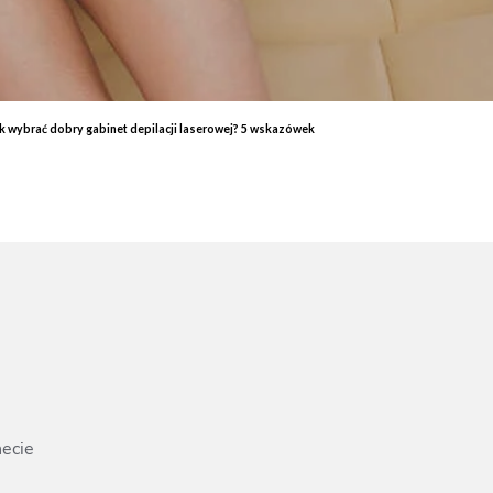
End
Elektrostymulacja mięśni - efekty, które przekonają Cię do
End
zabiegu
ud 
Endermologia – przeciwwskazania, o których warto wiedzieć
End
Laser aleksandrytowy czy diodowy? Porównanie
Co 
ak wybrać dobry gabinet depilacji laserowej? 5 wskazówek
zab
necie