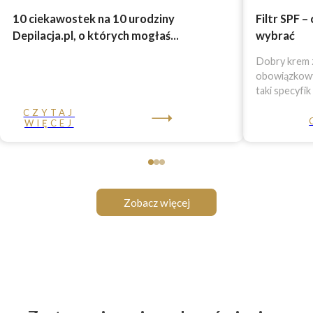
10 ciekawostek na 10 urodziny
Filtr SPF –
Depilacja.pl, o których mogłaś...
wybrać
Dobry krem z
obowiązkowy 
taki specyfik
CZYTAJ
WIĘCEJ
Zobacz więcej