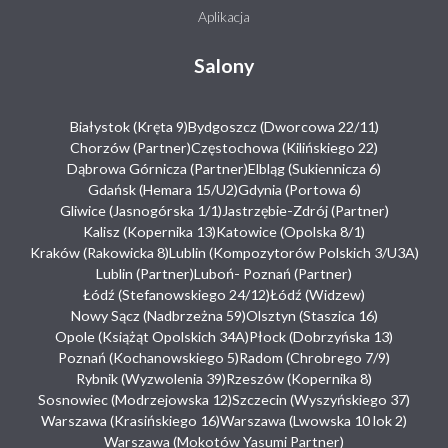
Aplikacja
Salony
Białystok (Kręta 9)
Bydgoszcz (Dworcowa 22/11)
Chorzów (Partner)
Częstochowa (Kilińskiego 22)
Dąbrowa Górnicza (Partner)
Elbląg (Sukiennicza 6)
Gdańsk (Hemara 15/U2)
Gdynia (Portowa 6)
Gliwice (Jasnogórska 1/1)
Jastrzębie-Zdrój (Partner)
Kalisz (Kopernika 13)
Katowice (Opolska 8/1)
Kraków (Rakowicka 8)
Lublin (Kompozytorów Polskich 3/U3A)
Lublin (Partner)
Luboń- Poznań (Partner)
Łódź (Stefanowskiego 24/12)
Łódź (Widzew)
Nowy Sącz (Nadbrzeżna 59)
Olsztyn (Staszica 16)
Opole (Książąt Opolskich 34A)
Płock (Dobrzyńska 13)
Poznań (Kochanowskiego 5)
Radom (Chrobrego 7/9)
Rybnik (Wyzwolenia 39)
Rzeszów (Kopernika 8)
Sosnowiec (Modrzejowska 12)
Szczecin (Wyszyńskiego 37)
Warszawa (Krasińskiego 16)
Warszawa (Lwowska 10 lok 2)
Warszawa (Mokotów Yasumi Partner)