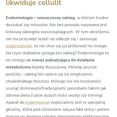
likwiduje cellulit
Endermologia – nowoczesny zabieg
, w którym trudno
doszukać się minusów. Nie bez powodu nazywana jest
królową zabiegów wyszczuplających. W tym określeniu
nie ma przesady! Jeżeli raz odkryje się i zastosuje
endermologię
, to nie chce się już próbować nic innego.
Na czym dokładnie polega ten zabieg? Endermologia to
nic innego jak
masaż pobudzający do działania
metabolizmu
tkankę tłuszczową. Mówiąc jeszcze
prościej – zabieg ten opiera się na zmiękczeniu
stwardniałego tłuszczu, którego nie ma możliwości
usunąć domowymi/tradycyjnymi sposobami takimi jak
zdrowa dieta (i picie dużych ilości wody) czy treningi.
Aparat do
endermologii
wyposażony jest w specjalną
głowicę, która pod ciśnieniem zasysa fałd skóry i potem
masuje go dwiema rolkami sterowanymi elektronicznie.