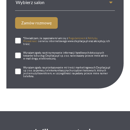
Wybierz salon
Zamów rozmowę
*Oświadczam, że zapoznałem/-am się z
Regulaminem
i
Polityką
Prywatności
serwisu internetowego www.depilacja.pl oraz akceptuję ich
treść.
Wyrażam zgodę na otrzymywanie informacji handlowych dotyczących
towarów lub usług Depilacja.pl sp. z o.o. na wskazany przeze mnie adres
e-mail drogą elektroniczną.
Wyrażam zgodę na przekazywanie mi treści marketingowych Depilacja.pl
sp. z o.o. za pomocą telekomunikacyjnych urządzeń końcowych, których
jestem użytkownikiem, w szczególności na podany przeze mnie numer
telefonu.