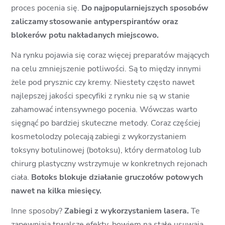
proces pocenia się.
Do najpopularniejszych sposobów
zaliczamy
stosowanie antyperspirantów oraz
blokerów potu nakładanych miejscowo.
Na rynku pojawia się coraz więcej preparatów mających
na celu zmniejszenie potliwości. Są to między innymi
żele pod prysznic czy kremy. Niestety często nawet
najlepszej jakości specyfiki z rynku nie są w stanie
zahamować intensywnego pocenia. Wówczas warto
sięgnąć po bardziej skuteczne metody. Coraz częściej
kosmetolodzy polecają
zabiegi z wykorzystaniem
toksyny botulinowej (botoksu), który dermatolog lub
chirurg plastyczny wstrzymuje w konkretnych rejonach
ciała.
Botoks blokuje działanie gruczołów potowych
nawet na kilka miesięcy.
Inne sposoby?
Zabiegi z wykorzystaniem lasera.
Te
zapewniają trwalsze efekty, bowiem na stałe usuwają