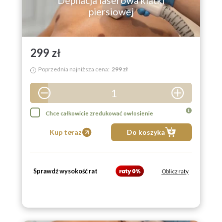
Depilacja laserowa klatki
piersiowej
299 zł
Poprzednia najniższa cena:
299 zł
i
1
2
Chce całkowicie zredukować owłosienie
3
Kup teraz
Do koszyka
4
5
Sprawdź wysokość rat
6
Oblicz raty
7
8