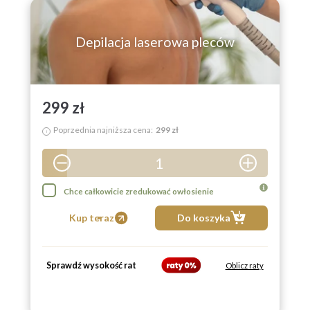
9
Depilacja laserowa pleców
299 zł
Poprzednia najniższa cena:
299 zł
i
1
2
Chce całkowicie zredukować owłosienie
3
Kup teraz
Do koszyka
4
5
Sprawdź wysokość rat
Oblicz raty
6
7