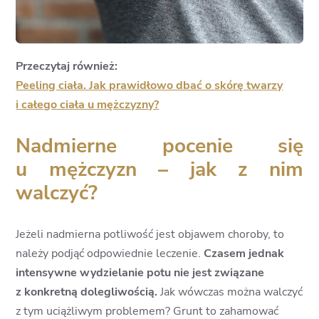
Przeczytaj również:
Peeling ciała. Jak prawidłowo dbać o skórę twarzy
i całego ciała u mężczyzny?
Nadmierne pocenie się
u mężczyzn – jak z nim
walczyć?
Jeżeli nadmierna potliwość jest objawem choroby, to
należy podjąć odpowiednie leczenie.
Czasem jednak
intensywne wydzielanie potu nie jest związane
z konkretną dolegliwością.
Jak wówczas można walczyć
z tym uciążliwym problemem? Grunt to zahamować