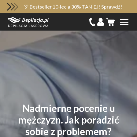
🎊 Bestseller 10-lecia 30% TANIEJ! Sprawdź!
Nadmierne pocenie u
mężczyzn. Jak poradzić
sobie z problemem?