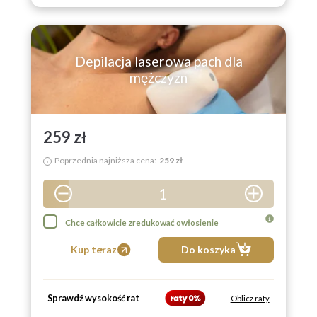
8
9
Depilacja laserowa pach dla
mężczyzn
259 zł
Poprzednia najniższa cena:
259 zł
i
1
2
Chce całkowicie zredukować owłosienie
3
Kup teraz
Do koszyka
4
5
Sprawdź wysokość rat
Oblicz raty
6