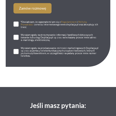
Zamów rozmowę
*Oświadczam, że zapoznałem/-am się z
Regulaminem
i
Polityką
Prywatności
serwisu internetowego www.depilacja.pl oraz akceptuję ich
treść.
Wyrażam zgodę na otrzymywanie informacji handlowych dotyczących
towarów lub usług Depilacja.pl sp. z o.o. na wskazany przeze mnie adres
e-mail drogą elektroniczną.
Wyrażam zgodę na przekazywanie mi treści marketingowych Depilacja.pl
sp. z o.o. za pomocą telekomunikacyjnych urządzeń końcowych, których
jestem użytkownikiem, w szczególności na podany przeze mnie numer
telefonu.
Jeśli masz pytania: