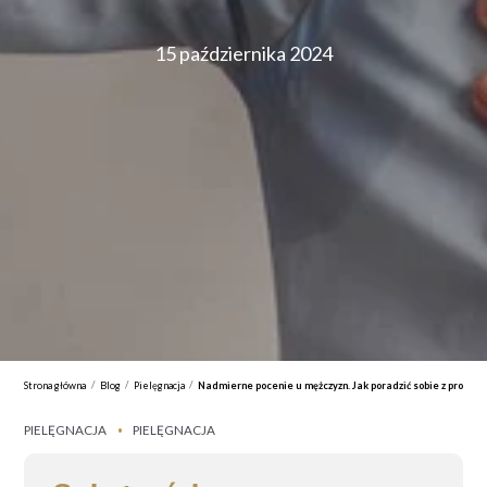
15 października 2024
/
/
/
Strona główna
Blog
Pielęgnacja
Nadmierne pocenie u mężczyzn. Jak poradzić sobie z proble
PIELĘGNACJA
PIELĘGNACJA
•