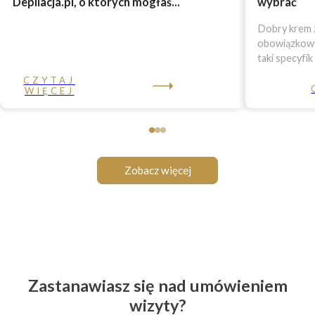
Depilacja.pl, o których mogłaś...
wybrać
Dobry krem z
obowiązkowy 
taki specyfik
CZYTAJ
WIĘCEJ
Zobacz więcej
Zastanawiasz się nad umówieniem
wizyty?