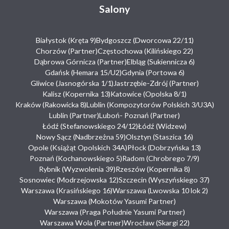
Salony
Białystok (Kręta 9)
Bydgoszcz (Dworcowa 22/11)
Chorzów (Partner)
Częstochowa (Kilińskiego 22)
Dąbrowa Górnicza (Partner)
Elbląg (Sukiennicza 6)
Gdańsk (Hemara 15/U2)
Gdynia (Portowa 6)
Gliwice (Jasnogórska 1/1)
Jastrzębie-Zdrój (Partner)
Kalisz (Kopernika 13)
Katowice (Opolska 8/1)
Kraków (Rakowicka 8)
Lublin (Kompozytorów Polskich 3/U3A)
Lublin (Partner)
Luboń- Poznań (Partner)
Łódź (Stefanowskiego 24/12)
Łódź (Widzew)
Nowy Sącz (Nadbrzeżna 59)
Olsztyn (Staszica 16)
Opole (Książąt Opolskich 34A)
Płock (Dobrzyńska 13)
Poznań (Kochanowskiego 5)
Radom (Chrobrego 7/9)
Rybnik (Wyzwolenia 39)
Rzeszów (Kopernika 8)
Sosnowiec (Modrzejowska 12)
Szczecin (Wyszyńskiego 37)
Warszawa (Krasińskiego 16)
Warszawa (Lwowska 10 lok 2)
Warszawa (Mokotów Yasumi Partner)
Warszawa (Praga Południe Yasumi Partner)
Warszawa Wola (Partner)
Wrocław (Skargi 22)