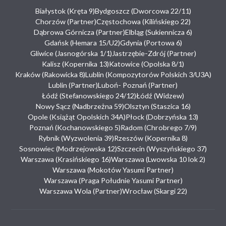
Białystok (Kręta 9)
Bydgoszcz (Dworcowa 22/11)
Chorzów (Partner)
Częstochowa (Kilińskiego 22)
Dąbrowa Górnicza (Partner)
Elbląg (Sukiennicza 6)
Gdańsk (Hemara 15/U2)
Gdynia (Portowa 6)
Gliwice (Jasnogórska 1/1)
Jastrzębie-Zdrój (Partner)
Kalisz (Kopernika 13)
Katowice (Opolska 8/1)
Kraków (Rakowicka 8)
Lublin (Kompozytorów Polskich 3/U3A)
Lublin (Partner)
Luboń- Poznań (Partner)
Łódź (Stefanowskiego 24/12)
Łódź (Widzew)
Nowy Sącz (Nadbrzeżna 59)
Olsztyn (Staszica 16)
Opole (Książąt Opolskich 34A)
Płock (Dobrzyńska 13)
Poznań (Kochanowskiego 5)
Radom (Chrobrego 7/9)
Rybnik (Wyzwolenia 39)
Rzeszów (Kopernika 8)
Sosnowiec (Modrzejowska 12)
Szczecin (Wyszyńskiego 37)
Warszawa (Krasińskiego 16)
Warszawa (Lwowska 10 lok 2)
Warszawa (Mokotów Yasumi Partner)
Warszawa (Praga Południe Yasumi Partner)
Warszawa Wola (Partner)
Wrocław (Skargi 22)