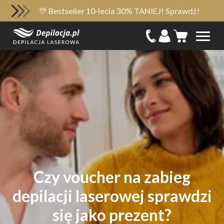
🎊 Bestseller 10-lecia 30% TANIEJ! Sprawdź!
Czy voucher na zabieg
depilacji laserowej sprawdzi
się jako prezent?