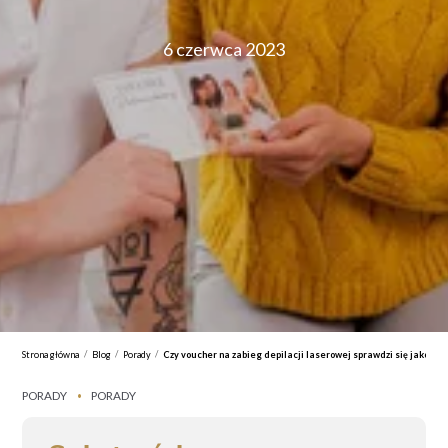
6 czerwca 2023
/
/
/
Strona główna
Blog
Porady
Czy voucher na zabieg depilacji laserowej sprawdzi się jako pre
PORADY
PORADY
•