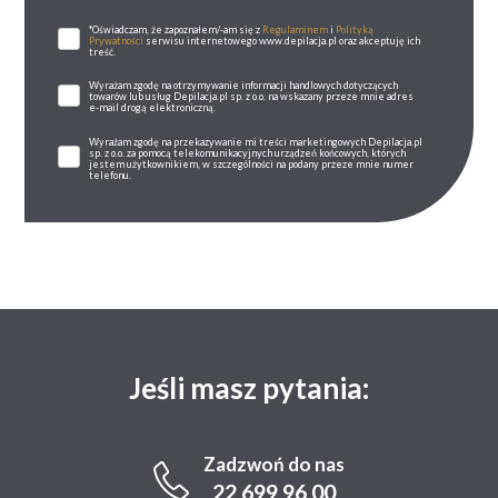
*Oświadczam, że zapoznałem/-am się z
Regulaminem
i
Polityką
Prywatności
serwisu internetowego www.depilacja.pl oraz akceptuję ich
treść.
Wyrażam zgodę na otrzymywanie informacji handlowych dotyczących
towarów lub usług Depilacja.pl sp. z o.o. na wskazany przeze mnie adres
e-mail drogą elektroniczną.
Wyrażam zgodę na przekazywanie mi treści marketingowych Depilacja.pl
sp. z o.o. za pomocą telekomunikacyjnych urządzeń końcowych, których
jestem użytkownikiem, w szczególności na podany przeze mnie numer
telefonu.
Jeśli masz pytania:
Zadzwoń do nas
22 699 96 00