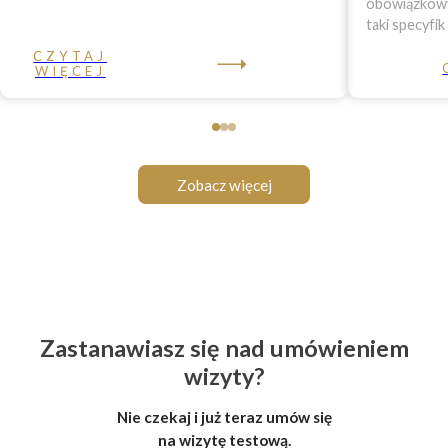
obowiązkowy 
taki specyfik
CZYTAJ
WIĘCEJ
Zobacz więcej
Zastanawiasz się nad umówieniem
wizyty?
Nie czekaj i już teraz umów się
na wizytę testową.