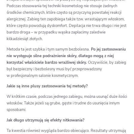
Podczas stosowania tej techniki kosmetolog nie stosuje żadnych
środków chemicznych, które często są przyczyną powstałej reakcji
alergicznej. Zabieg ten zapobiega także tzw. wrastającym włoskom,
które często powodują dyskomfort. Depilacja nie trwa długo i nie jest
bardzo droga – w przypadku wąsika zapłacimy zaledwie
kilkadziesiąt złotych.
Metoda ta jest szybka i tym samym bezbolesna.
Po jej zastosowaniu
nie występuje silne podrażnienie skóry, dlatego mogą z niej
korzystać właściciele bardzo wrażliwej skóry.
Oczywiście, by zabieg
był bezpieczny i bezbolesny musi być przeprowadzony
w profesjonalnym salonie kosmetycznym.
Jakie są inne plusy zastosowania tej metody?
W krótkim czasie, podczas jednego zabiegu, można usunąć duże ilości
włosków. Także jeżeli są grube, gęste i trudne do usunięcia innym
sposobami.
Jak długo utrzymują się efekty nitkowania?
Ta kwestia również wygląda bardzo obiecująco. Rezultaty utrzymują