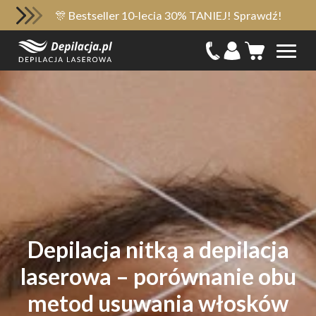
🎊 Bestseller 10-lecia 30% TANIEJ! Sprawdź!
Depilacja nitką a depilacja
laserowa – porównanie obu
metod usuwania włosków