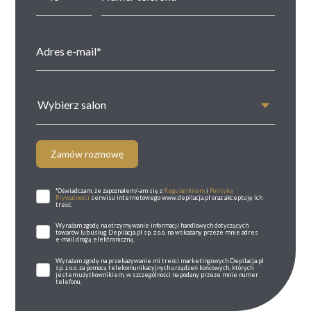
Wybierz salon
Zamów rozmowę
*Oświadczam, że zapoznałem/-am się z
Regulaminem
i
Polityką
Prywatności
serwisu internetowego www.depilacja.pl oraz akceptuję ich
treść.
Wyrażam zgodę na otrzymywanie informacji handlowych dotyczących
towarów lub usług Depilacja.pl sp. z o.o. na wskazany przeze mnie adres
e-mail drogą elektroniczną.
Wyrażam zgodę na przekazywanie mi treści marketingowych Depilacja.pl
sp. z o.o. za pomocą telekomunikacyjnych urządzeń końcowych, których
jestem użytkownikiem, w szczególności na podany przeze mnie numer
telefonu.