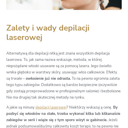
Zalety i wady depilacji
laserowej
Alternatywą dla depilacji nitką jest znana wszystkim depilacja
laserowa. To, jak sama nazwa wskazuje, metoda, w której
niepożądane włoski usuwane są za pomocą lasera. Jego światło
wnika głęboko w warstwy skóry, usuwając włos całkowicie. Efekty
są trwałe –
owłosienie już nie odrasta.
To na pewno ogromna zaleta
tego typu zabiegów. Dodatkowo są bardzo bezpieczne (oczywiście
gdy zostają przeprowadzone w profesjonalnym salonie) i bezbolesne.
Nie ma drugiej tak skutecznej metody na rynku.
A jakie są minusy
depilacji laserowej
? Niektórzy wskazuj ą cenę.
By
pozbyć się włosków na stałe, trzeba wykonać kilka lub kilkanaście
zabiegów w serii i wiąże się z tym sporo wizyt w gabinecie.
Jeżeli
jednak podsumowalibyśmy całkowity koszt terapii, to na pewno nie