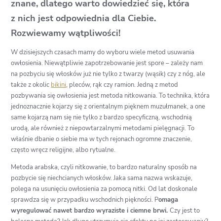
znane, dlatego warto dowiedzieć się, która
z nich jest odpowiednia dla Ciebie.
Rozwiewamy wątpliwości!
W dzisiejszych czasach mamy do wyboru wiele metod usuwania
owłosienia. Niewątpliwie zapotrzebowanie jest spore – zależy nam
na pozbyciu się włosków już nie tylko z twarzy (wąsik) czy z nóg, ale
także z okolic
bikini
, pleców, rąk czy ramion. Jedną z metod
pozbywania się owłosienia jest metoda nitkowania. To technika, która
jednoznacznie kojarzy się z orientalnym pięknem muzułmanek, a one
same kojarzą nam się nie tylko z bardzo specyficzną, wschodnią
urodą, ale również z niepowtarzalnymi metodami pielęgnacji. To
właśnie dbanie o siebie ma w tych rejonach ogromne znaczenie,
często wręcz religijne, albo rytualne.
Metoda arabska, czyli nitkowanie, to bardzo naturalny sposób na
pozbycie się niechcianych włosków. Jaka sama nazwa wskazuje,
polega na usunięciu owłosienia za pomocą nitki. Od lat doskonale
sprawdza się w przypadku wschodnich piękności. P
omaga
wyregulować nawet bardzo wyraziste i ciemne brwi.
Czy jest to