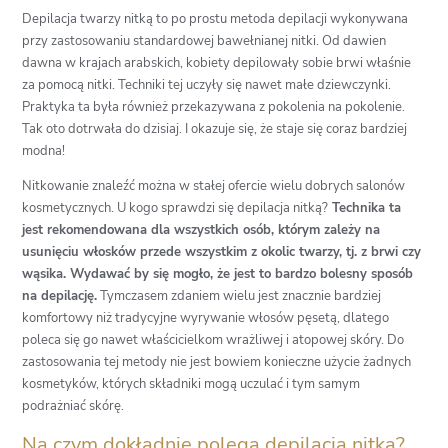
Depilacja twarzy nitką to po prostu metoda depilacji wykonywana
przy zastosowaniu standardowej bawełnianej nitki. Od dawien
dawna w krajach arabskich, kobiety depilowały sobie brwi właśnie
za pomocą nitki. Techniki tej uczyły się nawet małe dziewczynki.
Praktyka ta była również przekazywana z pokolenia na pokolenie.
Tak oto dotrwała do dzisiaj. I okazuje się, że staje się coraz bardziej
modna!
Nitkowanie znaleźć można w stałej ofercie wielu dobrych salonów
kosmetycznych. U kogo sprawdzi się depilacja nitką?
Technika ta
jest rekomendowana dla wszystkich osób, którym zależy na
usunięciu włosków przede wszystkim z okolic twarzy, tj. z brwi czy
wąsika. Wydawać by się mogło, że jest to bardzo bolesny sposób
na depilację.
Tymczasem zdaniem wielu jest znacznie bardziej
komfortowy niż tradycyjne wyrywanie włosów pęsetą, dlatego
poleca się go nawet właścicielkom wrażliwej i atopowej skóry. Do
zastosowania tej metody nie jest bowiem konieczne użycie żadnych
kosmetyków, których składniki mogą uczulać i tym samym
podrażniać skórę.
Na czym dokładnie polega depilacja nitką?