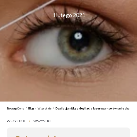
1 lutego 2021
/
/
/
Strona główna
Blog
Wszystkie
Depilacja nitką a depilacja laserowa – porównanie obu me
WSZYSTKIE
WSZYSTKIE
•