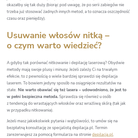
okazałby się tak duży (biorąc pod uwagę, że po serii zabiegów nie
trzeba już stosować żadnych innych metod, a to oznacza oszczędność
czasu oraz pieniędzy).
Usuwanie włosów nitką –
o czym warto wiedzieć?
A gdyby tak porównać nitkowanie i depilację laserową? Obydwie
metody mają swoje plusy i minusy. Jeżeli zależy Ci na trwałym
efekcie, to z pewnością o wiele bardziej sprawdzi się depilacja
laserem. To bowiem jedyny sposób na osiągnięcie rezultatów na
stałe.
Nie warto obawiać się też lasera – udowodniono, że jest to
w pełni bezpieczna metoda.
Sprawdza się również u osób
z tendencją do wrastających włosków oraz wrażliwą skórą (tak jak
w przypadku nitkowania).
Jeżeli masz jakiekolwiek pytania i wątpliwości, to umów się na
bezpłatną konsultację ze specjalistą depilacja.pl. Termin
zarezerwujesz za pomocą formularza na stronie
depilacja.pl
.