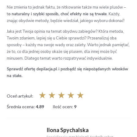
Nie zmienia to jednak faktu, że nitkowanie także ma wiele plusów –
t
o naturalny i szybki sposób, choć efekty nie są trwałe
. Każdy,
znając obydwie metody, będzie wiedział, jakiego wyboru dokonać!
Jaka jest Twoja opinia na temat obydwu zabiegów? Która metoda,
Twoim zdaniem, lepiej się u Ciebie sprawdzi? Przeanalizuj oba
sposoby – każdy ma swoje wady oraz zalety. Warto jednak pamiętać,
że to, co dla jednej osoby okaże się plusem, dla innej może być
minusem. Dlatego temat warto rozpatrywać indywidualnie.
Sprawdź ofertę depilacja.pl i pozbądź się niepożądanych włosków
na stałe.
☆
☆
☆
☆
☆
Oceń artykuł:
Średnia ocena:
4.89
Ilość ocen:
9
Ilona Spychalska
Specjalizacja:
mgr biologii, technik usług