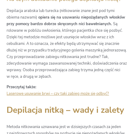
Depilacja arabska lub turecka (nitkowanie znane jest pod tymi
obiema nazwami)
opiera się na usuwaniu niepożądanych włosków
przy pomocy bardzo dobrze skręconych nici bawełnianych.
Są
rolowane w pobliżu owłosienia, którego pacjentka chce się pozbyć.
Dzięki tej metodzie możliwe jest usunięcie włosków wraz z ich
cebulkami. A to oznacza, że efekty będą utrzymywać się znacznie
dłużej niż w przypadku tradycyjnego golenia maszynką jednorazową.
Czy przeprowadzanie zabiegu nitkowania jest trudne? Tak,
zdecydowanie wymaga zaawansowanej techniki, doświadczenia oraz
wprawy. Osoba przeprowadzająca zabieg trzyma jedną część nici
w ręce, a drugą w zębach.
Przeczytaj także:
Laserowe usuwanie brwi – czy taki zabieg może się odbyć?
Depilacja nitką – wady i zalety
Metoda nitkowania uznawana jest w dzisiejszych czasach za jeden
z najzdrowszych sposobów na pozbycie się niepożądanych włosków.