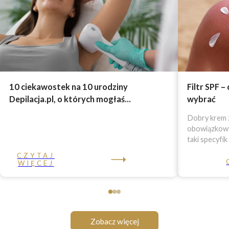
10 ciekawostek na 10 urodziny
Filtr SPF –
Depilacja.pl, o których mogłaś...
wybrać
Dobry krem z
obowiązkowy 
taki specyfik
CZYTAJ
WIĘCEJ
Zobacz więcej