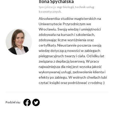
Ilona Spychalska
Specjalizacja:
mgr biologii, technik usług
kosmetycznych.
Absolwentka studiów magisterskich na
Uniwersytecie Przyrodniczym we
Wrocławiu. Swoją wiedzę i umiejętności
zdobywała na kursach i szkoleniach,
zdobywając liczne wyróżnienia oraz
certyfikaty. Nieustannie poszerza swoją
wiedzę dotyczącą nowości w zabiegach
pielęgnacyjnych twarzy i ciała. Od kilku lat
związana z depilacją laserową. W pracy
najważniejsza dla niej jest wysoka jakość
wykonywanej usługi, zadowolenie klienta i
efekty po zabiegu. W wolnych chwilach lubi
czytać książki oraz podróżować z rodziną :)
Podziel się: