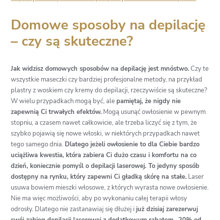
Domowe sposoby na depilację
– czy są skuteczne?
Jak widzisz domowych sposobów na depilację jest mnóstwo.
Czy te
wszystkie maseczki czy bardziej profesjonalne metody, na przykład
plastry z woskiem czy kremy do depilacji, rzeczywiście są skuteczne?
W wielu przypadkach mogą być, ale
pamiętaj, że nigdy nie
zapewnią Ci trwałych efektów.
Mogą usunąć owłosienie w pewnym
stopniu, a czasem nawet całkowicie, ale trzeba liczyć się z tym, że
szybko pojawią się nowe włoski, w niektórych przypadkach nawet
tego samego dnia.
Dlatego jeżeli owłosienie to dla Ciebie bardzo
uciążliwa kwestia, która zabiera Ci dużo czasu i komfortu na co
dzień, koniecznie pomyśl o depilacji laserowej. To jedyny sposób
dostępny na rynku, który zapewni Ci gładką skórę na stałe.
Laser
usuwa bowiem mieszki włosowe, z których wyrasta nowe owłosienie.
Nie ma więc możliwości, aby po wykonaniu całej terapii włosy
odrosły. Dlatego nie zastanawiaj się dłużej i
już dzisiaj zarezerwuj
swój zabieg depilacji laserowej z dodatkowym rabatem -20% od