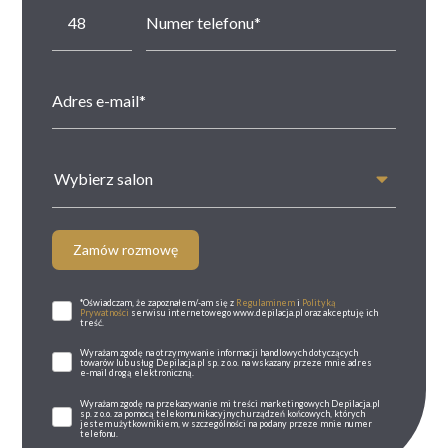
Wybierz salon
Zamów rozmowę
*Oświadczam, że zapoznałem/-am się z
Regulaminem
i
Polityką
Prywatności
serwisu internetowego www.depilacja.pl oraz akceptuję ich
treść.
Wyrażam zgodę na otrzymywanie informacji handlowych dotyczących
towarów lub usług Depilacja.pl sp. z o.o. na wskazany przeze mnie adres
e-mail drogą elektroniczną.
Wyrażam zgodę na przekazywanie mi treści marketingowych Depilacja.pl
sp. z o.o. za pomocą telekomunikacyjnych urządzeń końcowych, których
jestem użytkownikiem, w szczególności na podany przeze mnie numer
telefonu.