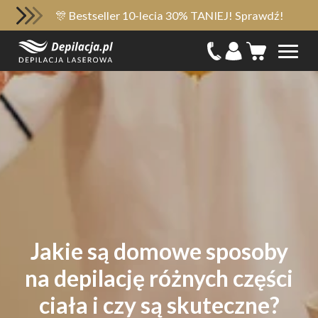
🎊 Bestseller 10-lecia 30% TANIEJ! Sprawdź!
Jakie są domowe sposoby
na depilację różnych części
ciała i czy są skuteczne?