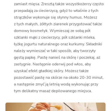
zamiast mięsa. Zresztą także wszystkożercy często
przepadają za ciecierzycą, gdyż to właśnie z tych
strączków wykonuje się słynny humus. Możesz
z tych małych, żółtych ziarenek przygotować także
domowy kosmetyk. Wymieszaj ze sobą pół
szklanki mąki z ciecierzycy, pół szklanki mleka,
łyżkę jogurtu naturalnego oraz kurkumy. Składniki
należy wymieszać w taki sposób, aby tworzyły
gęstą papkę. Pastę nanieś na skórę i poczekaj, aż
zastygnie. Następnie oderwij pod włos, aby
uzyskać efekt gładkiej skóry. Możesz także
pozostawić pastę na skórze na około 20-30 minut,
a następnie zmyć ją letnią wodą wykonując przy
tym delikatny masaż depilowanego miejsca.