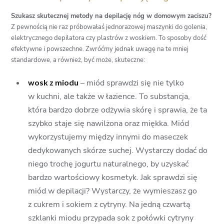
Szukasz skutecznej metody na depilację nóg w domowym zaciszu?
Z pewnością nie raz próbowałaś jednorazowej maszynki do golenia,
elektrycznego depilatora czy plastrów z woskiem. To sposoby dość
efektywne i powszechne. Zwróćmy jednak uwagę na te mniej
standardowe, a również, być może, skuteczne:
wosk z miodu
– miód sprawdzi się nie tylko
w kuchni, ale także w łazience. To substancja,
która bardzo dobrze odżywia skórę i sprawia, że ta
szybko staje się nawilżona oraz miękka. Miód
wykorzystujemy między innymi do maseczek
dedykowanych skórze suchej. Wystarczy dodać do
niego trochę jogurtu naturalnego, by uzyskać
bardzo wartościowy kosmetyk. Jak sprawdzi się
miód w depilacji? Wystarczy, że wymieszasz go
z cukrem i sokiem z cytryny. Na jedną czwartą
szklanki miodu przypada sok z połówki cytryny