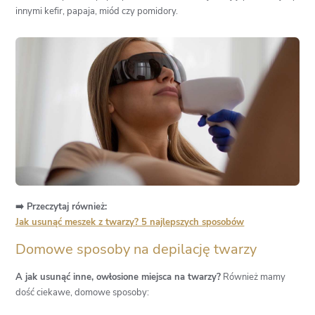
innymi kefir, papaja, miód czy pomidory.
➡️ Przeczytaj również:
Jak usunąć meszek z twarzy? 5 najlepszych sposobów
Domowe sposoby na depilację twarzy
A jak usunąć inne, owłosione miejsca na twarzy?
Również mamy
dość ciekawe, domowe sposoby: