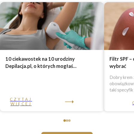
10 ciekawostek na 10 urodziny
Filtr SPF –
Depilacja.pl, o których mogłaś...
wybrać
Dobry krem z
obowiązkowy 
taki specyfik
CZYTAJ
WIĘCEJ