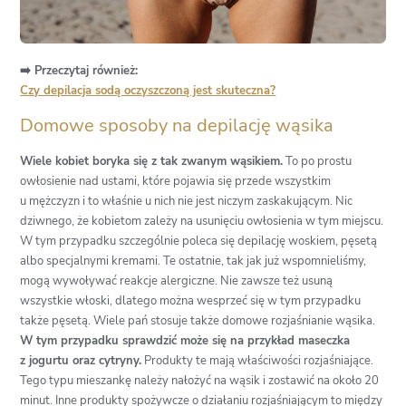
➡️ Przeczytaj również:
Czy depilacja sodą oczyszczoną jest skuteczna?
Domowe sposoby na depilację wąsika
Wiele kobiet boryka się z tak zwanym wąsikiem.
To po prostu
owłosienie nad ustami, które pojawia się przede wszystkim
u mężczyzn i to właśnie u nich nie jest niczym zaskakującym. Nic
dziwnego, że kobietom zależy na usunięciu owłosienia w tym miejscu.
W tym przypadku szczególnie poleca się depilację woskiem, pęsetą
albo specjalnymi kremami. Te ostatnie, tak jak już wspomnieliśmy,
mogą wywoływać reakcje alergiczne. Nie zawsze też usuną
wszystkie włoski, dlatego można wesprzeć się w tym przypadku
także pęsetą. Wiele pań stosuje także domowe rozjaśnianie wąsika.
W tym przypadku sprawdzić może się na przykład maseczka
z jogurtu oraz cytryny.
Produkty te mają właściwości rozjaśniające.
Tego typu mieszankę należy nałożyć na wąsik i zostawić na około 20
minut. Inne produkty spożywcze o działaniu rozjaśniającym to między