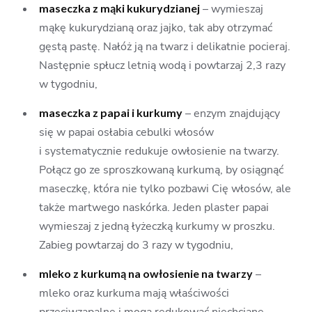
maseczka z mąki kukurydzianej
– wymieszaj
mąkę kukurydzianą oraz jajko, tak aby otrzymać
gęstą pastę. Nałóż ją na twarz i delikatnie pocieraj.
Następnie spłucz letnią wodą i powtarzaj 2,3 razy
w tygodniu,
maseczka z papai i kurkumy
– enzym znajdujący
się w papai osłabia cebulki włosów
i systematycznie redukuje owłosienie na twarzy.
Połącz go ze sproszkowaną kurkumą, by osiągnąć
maseczkę, która nie tylko pozbawi Cię włosów, ale
także martwego naskórka. Jeden plaster papai
wymieszaj z jedną łyżeczką kurkumy w proszku.
Zabieg powtarzaj do 3 razy w tygodniu,
mleko z kurkumą na owłosienie na twarzy
–
mleko oraz kurkuma mają właściwości
przeciwzapalne i mogą redukować niechciane