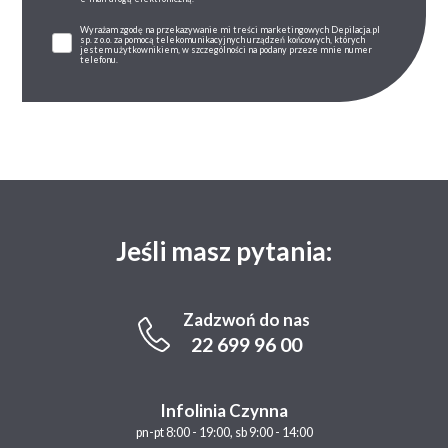
Wyrażam zgodę na przekazywanie mi treści marketingowych Depilacja.pl
sp. z o.o. za pomocą telekomunikacyjnych urządzeń końcowych, których
jestem użytkownikiem, w szczególności na podany przeze mnie numer
telefonu.
Jeśli masz pytania:
Zadzwoń do nas
22 699 96 00
Infolinia Czynna
pn-pt 8:00 - 19:00, sb 9:00 - 14:00