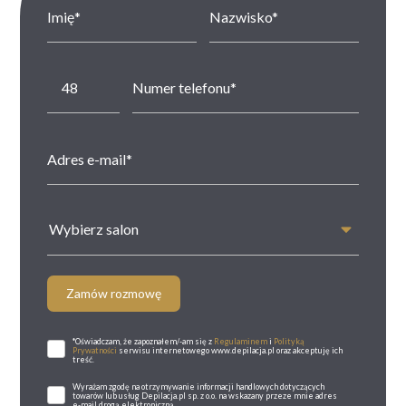
Wybierz salon
Zamów rozmowę
*Oświadczam, że zapoznałem/-am się z
Regulaminem
i
Polityką
Prywatności
serwisu internetowego www.depilacja.pl oraz akceptuję ich
treść.
Wyrażam zgodę na otrzymywanie informacji handlowych dotyczących
towarów lub usług Depilacja.pl sp. z o.o. na wskazany przeze mnie adres
e-mail drogą elektroniczną.