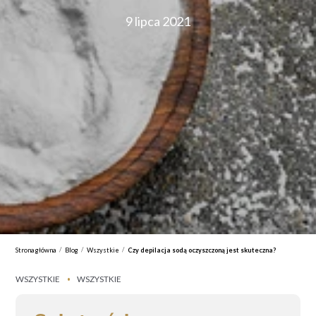
9 lipca 2021
/
/
/
Strona główna
Blog
Wszystkie
Czy depilacja sodą oczyszczoną jest skuteczna?
WSZYSTKIE
WSZYSTKIE
•