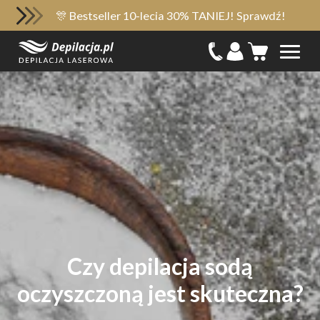
🎊 Bestseller 10-lecia 30% TANIEJ! Sprawdź!
Czy depilacja sodą
oczyszczoną jest skuteczna?