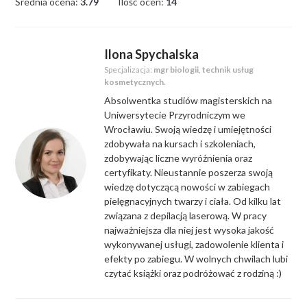
Średnia ocena:
3.79
Ilość ocen:
14
Ilona Spychalska
Specjalizacja:
mgr biologii, technik usług
kosmetycznych.
Absolwentka studiów magisterskich na
Uniwersytecie Przyrodniczym we
Wrocławiu. Swoją wiedzę i umiejętności
zdobywała na kursach i szkoleniach,
zdobywając liczne wyróżnienia oraz
certyfikaty. Nieustannie poszerza swoją
wiedzę dotyczącą nowości w zabiegach
pielęgnacyjnych twarzy i ciała. Od kilku lat
związana z depilacją laserową. W pracy
najważniejsza dla niej jest wysoka jakość
wykonywanej usługi, zadowolenie klienta i
efekty po zabiegu. W wolnych chwilach lubi
czytać książki oraz podróżować z rodziną :)