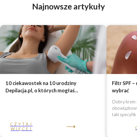
Najnowsze artykuły
10 ciekawostek na 10 urodziny
Filtr SPF –
Depilacja.pl, o których mogłaś...
wybrać
Dobry krem z
obowiązkowy 
taki specyfik
CZYTAJ
WIĘCEJ