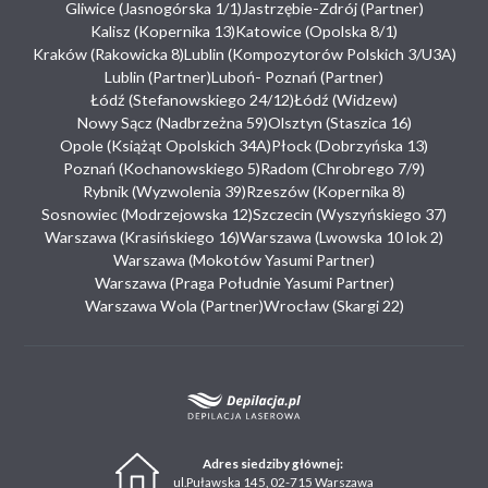
Gliwice (Jasnogórska 1/1)
Jastrzębie-Zdrój (Partner)
Kalisz (Kopernika 13)
Katowice (Opolska 8/1)
Kraków (Rakowicka 8)
Lublin (Kompozytorów Polskich 3/U3A)
Lublin (Partner)
Luboń- Poznań (Partner)
Łódź (Stefanowskiego 24/12)
Łódź (Widzew)
Nowy Sącz (Nadbrzeżna 59)
Olsztyn (Staszica 16)
Opole (Książąt Opolskich 34A)
Płock (Dobrzyńska 13)
Poznań (Kochanowskiego 5)
Radom (Chrobrego 7/9)
Rybnik (Wyzwolenia 39)
Rzeszów (Kopernika 8)
Sosnowiec (Modrzejowska 12)
Szczecin (Wyszyńskiego 37)
Warszawa (Krasińskiego 16)
Warszawa (Lwowska 10 lok 2)
Warszawa (Mokotów Yasumi Partner)
Warszawa (Praga Południe Yasumi Partner)
Warszawa Wola (Partner)
Wrocław (Skargi 22)
Adres siedziby głównej:
ul.Puławska 145, 02-715 Warszawa