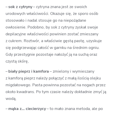
–
sok z cytryny
– cytryna znana jest ze swoich
urodowych właściwości. Okazuje się, że sporo osób
stosowało i nadal stosuje go na niepożądane
owłosienie. Podobno, by sok z cytryny zyskał swoje
depilacyjne właściwości powinien zostać zmieszany
z cukrem. Roztwór, a właściwie gęstą pastę, uzyskuje
się podgrzewając całość w garnku na średnim ogniu.
Gdy przestygnie pozostaje nałożyć ją na suchą oraz
czystą skórę,
–
biały pieprz i kamfora
– zmielony i wymieszany
z kamforą pieprz należy połączyć z małą ilością olejku
migdałowego. Pasta powinna pozostać na nogach przez
około kwadrans. Po tym czasie należy dokładnie zmyć ją
wodą,
–
mąka z… ciecierzycy
– to mało znana metoda, ale po