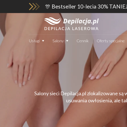
🎊 Bestseller 10-lecia 30% TANIE
Usługi
Salony
Cennik
Oferty specjalne
Salony sieci Depilacja.pl zlokalizowane są
usuwania owłosienia, ale ta