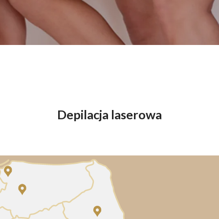
End
Elektrostymulacja mięśni - efekty, które przekonają Cię do
End
zabiegu
ud 
Endermologia – przeciwwskazania, o których warto wiedzieć
End
Laser aleksandrytowy czy diodowy? Porównanie
Co 
zab
Depilacja laserowa