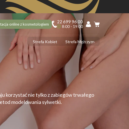
22 699 96 00
tacja online z kosmetologiem
8:00 - 19:00
Strefa Kobiet
Strefa Mężczyzn
PILACJA
ciekawostek na 10 urodziny Depilacja.pl, o których mogłaś nie
dzieć!
ilacja laserowa latem – tak czy nie?
 usunąć włoski z twarzy? 5 najlepszych sposobów
ilacja laserowa jąder i penisa – zabieg krok po kroku
aju korzystać nie tylko z zabiegów trwałego
ilacja laserowa a opalenizna
 metod modelowania sylwetki.
DERMOLOGIA
 ujędrnić skórę na brzuchu? Sprawdzone sposoby