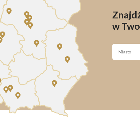
Znajdź
w Two