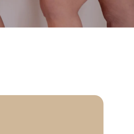
ermologia - jak często należy ją wykonywać?
ermologia przed i po – jakie efekty ujędrnienia i wysmuklenia
możesz osiągnąć?
ermologia – ile zabiegów potrzeba, aby zobaczyć efekty?
daje endermologia - w jakim wieku najlepiej udać się na
ieg?