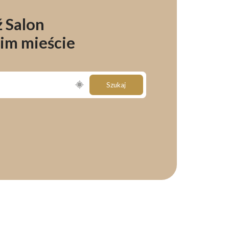
 Salon
im mieście
Szukaj