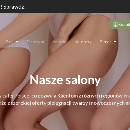
J! Sprawdź!
Konsul
Biznes
Blog
Franczyza
Kontakt
Vouchery
DE
10 
wie
Nasze salony
Dep
Jak
Dep
 w całej Polsce, co pozwala Klientom z różnych regionów kr
Dep
kże z szerokiej oferty pielęgnacji twarzy i nowoczesnych
JAK DZIAŁA DEPILATOR IPL I CZY WARTO GO STOSOWAĆ
TECHNOLOGIA
EN
Który laser do depilacji (profesjonalny) jest najskuteczniejszy?
Jak
Ranking 2026