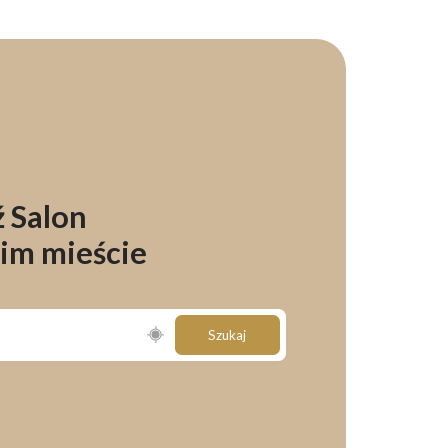
 Salon
im mieście
Szukaj