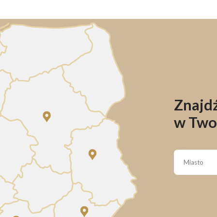
Znajdź
w Two