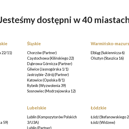
Jesteśmy dostępni w 40 miastac
skie
Śląskie
Warmińsko-mazurs
 22/11)
Chorzów (Partner)
Elbląg (Sukiennicza 6)
Częstochowa (Kilińskiego 22)
Olsztyn (Staszica 16)
Dąbrowa Górnicza (Partner)
Gliwice (Jasnogórska 1/1)
Jastrzębie-Zdrój (Partner)
Katowice (Opolska 8/1)
Rybnik (Wyzwolenia 39)
Sosnowiec (Modrzejowska 12)
Lubelskie
Łódzkie
Lublin (Kompozytorów Polskich
Łódź (Stefanowskiego 2
a 59)
3/U3A)
Łódź (Widzew)
Lublin (Partner)