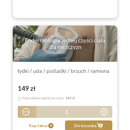
Endermologia jednej części ciała
dla mężczyzn
łydki / uda / pośladki / brzuch / ramiona
149 zł
Poprzednia najniższa cena:
149 zł
i
1
5
Kup teraz
Do koszyka