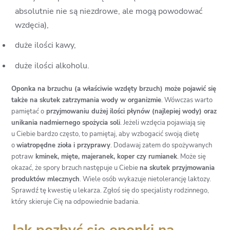
absolutnie nie są niezdrowe, ale mogą powodować
wzdęcia),
duże ilości kawy,
duże ilości alkoholu.
Oponka na brzuchu (a właściwie wzdęty brzuch) może pojawić się
także na skutek zatrzymania wody w organizmie
. Wówczas warto
pamiętać o
przyjmowaniu dużej ilości płynów (najlepiej wody) oraz
unikania nadmiernego spożycia soli
. Jeżeli wzdęcia pojawiają się
u Ciebie bardzo często, to pamiętaj, aby wzbogacić swoją dietę
o
wiatropędne zioła i przyprawy
. Dodawaj zatem do spożywanych
potraw
kminek, mięte, majeranek, koper czy rumianek
. Może się
okazać, że spory brzuch następuje u Ciebie
na skutek przyjmowania
produktów mlecznych
. Wiele osób wykazuje nietolerancję laktozy.
Sprawdź tę kwestię u lekarza. Zgłoś się do specjalisty rodzinnego,
który skieruje Cię na odpowiednie badania.
Jak pozbyć się oponki na