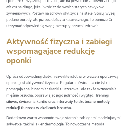
i pomoże Ci wyszczuplić brzuch, ale na pewno nie zapewni Ci tego
efektu na długo, jeżeli wrócisz do swoich starych nawyków
żywieniowych. Postaw na zdrowy styl życia na stałe. Stosuj wyżej
podane porady, ale już bez deficytu kalorycznego. To pomoże Ci
utrzymać odpowiednią wagę, szczupły brzuch i zdrowie.
Aktywność fizyczna i zabiegi
wspomagające redukcję
oponki
Oprócz odpowiedniej diety, niezwykle istotna w walce z uporczywą
oponką jest aktywność fizyczna. Regularne ćwiczenia nie tylko
pomagają spalić nadmiar tkanki tłuszczowej, ale także wzmacniają
mięśnie brzucha, poprawiając jego jędrność i wygląd.
Treningi
siłowe, ćwiczenia kardio oraz interwały to skuteczne metody
redukcji tłuszczu w okolicach brzucha.
Dodatkowo warto wspomóc swoje starania zabiegami modelującymi
sylwetkę, takimi jak
endermologia
. To nowoczesna metoda