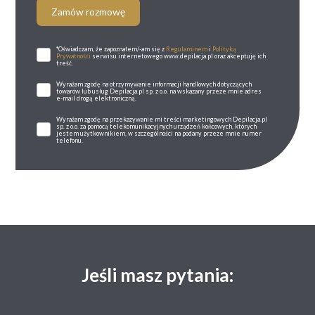
Zamów rozmowę
*Oświadczam, że zapoznałem/-am się z
Regulaminem
i
Polityką
Prywatności
serwisu internetowego www.depilacja.pl oraz akceptuję ich
treść.
Wyrażam zgodę na otrzymywanie informacji handlowych dotyczących
towarów lub usług Depilacja.pl sp. z o.o. na wskazany przeze mnie adres
e-mail drogą elektroniczną.
Wyrażam zgodę na przekazywanie mi treści marketingowych Depilacja.pl
sp. z o.o. za pomocą telekomunikacyjnych urządzeń końcowych, których
jestem użytkownikiem, w szczególności na podany przeze mnie numer
telefonu.
Jeśli masz pytania: