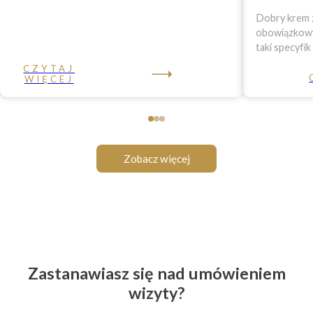
Dobry krem z
obowiązkowy 
taki specyfik
CZYTAJ
WIĘCEJ
Zobacz więcej
Zastanawiasz się nad umówieniem
wizyty?