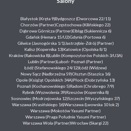
Salony
Białystok (Kręta 9)
Bydgoszcz (Dworcowa 22/11)
Chorzów (Partner)
Częstochowa (Kilińskiego 22)
Dąbrowa Górnicza (Partner)
Elbląg (Sukiennicza 6)
Gdańsk (Hemara 15/U2)
Gdynia (Portowa 6)
Gliwice (Jasnogórska 1/1)
Jastrzębie-Zdrój (Partner)
Kalisz (Kopernika 13)
Katowice (Opolska 8/1)
Kraków (Rakowicka 8)
Lublin (Kompozytorów Polskich 3/U3A)
Lublin (Partner)
Luboń- Poznań (Partner)
Łódź (Stefanowskiego 24/12)
Łódź (Widzew)
Nowy Sącz (Nadbrzeżna 59)
Olsztyn (Staszica 16)
Opole (Książąt Opolskich 34A)
Płock (Dobrzyńska 13)
Poznań (Kochanowskiego 5)
Radom (Chrobrego 7/9)
Rybnik (Wyzwolenia 39)
Rzeszów (Kopernika 8)
Sosnowiec (Modrzejowska 12)
Szczecin (Wyszyńskiego 37)
Warszawa (Krasińskiego 16)
Warszawa (Lwowska 10 lok 2)
Warszawa (Mokotów Yasumi Partner)
Warszawa (Praga Południe Yasumi Partner)
Warszawa Wola (Partner)
Wrocław (Skargi 22)