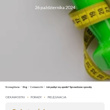
26 października 2024
/
/
/
Strona główna
Blog
Ciekawostki
Jak pozbyć się oponki? Sprawdzone sposoby
CIEKAWOSTKI
PORADY
PIELĘGNACJA
•
•