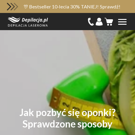
🎊 Bestseller 10-lecia 30% TANIEJ! Sprawdź!
Jak pozbyć się oponki?
Sprawdzone sposoby