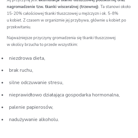
Jej przyczyną jest
akumulacja tkanki tłuszczowej podskórnej oraz
nagromadzenie tzw. tkanki wisceralnej (trzewnej)
. Ta stanowi około
15-20% całościowej tkanki tłuszczowej u mężczyzn i ok. 5-8%
u kobiet. Z czasem w organizmie jej przybywa, głównie u kobiet po
przekwitaniu.
Najważniejsze przyczyny gromadzenia się tkanki tłuszczowej
w okolicy brzucha to przede wszystkim:
niezdrowa dieta,
brak ruchu,
silne odczuwanie stresu,
nieprawidłowo działająca gospodarka hormonalna,
palenie papierosów,
nadużywanie alkoholu.