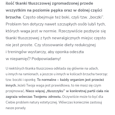
ilość tkanki tłuszczowej zgromadzonej przede
wszystkim na poziomie pępka oraz w dolnej części
brzucha
. Często obejmuje też boki, czyli tzw. „boczki”.
Problem ten dotyczy nawet szczupłych osób lub/i tych,
których waga jest w normie. Rzeczywiście pozbycie się
tkanki tłuszczowej z tych newralgicznych miejsc często
nie jest proste. Czy stosowanie diety redukcyjnej
i treningów wystarczy, aby oponka odeszła
w niepamięć? Podpowiadamy!
U niektórych tkanka tłuszczowa odkłada się głównie na udach,
u innych na ramionach, a jeszcze u innych w kolicach brzucha tworząc
tzw. boczki i oponkę.
To normalne – każdy organizm jest przecież
innych.
Jeżeli Twoja waga jest prawidłowa, to nie masz się czym
przejmować
. Nieco więcej „tłuszczyku” w konkretnej partii ciała nie
zagraża wówczas Twojemu zdrowiu.
Oczywiście może to być dla
Ciebie problem natury estetycznej. Wówczas koniecznie zastosuj
nasze porady.