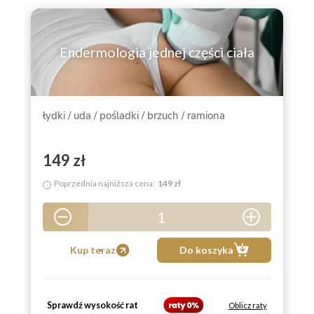
Endermologia jednej części ciała
łydki / uda / pośladki / brzuch / ramiona
149 zł
Poprzednia najniższa cena:
149 zł
i
1
5
Kup teraz
Do koszyka
Sprawdź wysokość rat
Oblicz raty