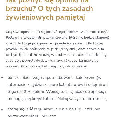
brzuchu? O tych zasadach
żywieniowych pamiętaj
Uciążliwa oponka – jak się pozbyć tego problemu za pomocą diety?
Postaw na tę optymalną, zbilansowaną, która nie będzie stanowić
szoku dla Twojego organizmu i przede wszystkim… dla Twojej
psychiki.
Wiele osób podejmuje się „diety cud”, która pozwala im
pozbyć się tkanki tłuszczowej w krótkim czasie, ale potem niestety,
za sprawą powrotu do dawnych nawyków, oponka znowu się
pojawia. Oto kilka zasad zdrowej diety odchudzającej:
policz sobie swoje zapotrzebowanie kaloryczne (w
internecie znajdziesz sporo kalkulatorów) i odejmij od
tego ok. 300 kalorii. Wpisuj to co zjadasz do aplikacji
pomagającej liczyć kalorie. Notuj wszystko dokładnie,
staraj się jeść regularnie, ale nie na siłę. Jeżeli nie
odczuwasz głodu, nie jedz,