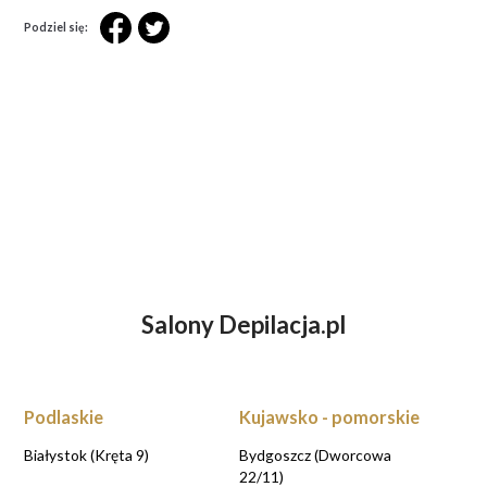
Podziel się:
Salony Depilacja.pl
ZASTANAWIASZ SIĘ NAD DEPILACJĄ
LASEROWĄ?
UMÓW WIZYTĘ KONSULTACYJNĄ przy
rezerwacji online
Podlaskie
Kujawsko - pomorskie
UMAWIAM KONSULTACJE
Białystok (Kręta 9)
Bydgoszcz (Dworcowa
22/11)