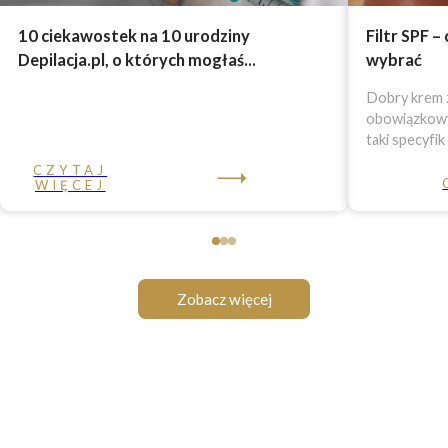
10 ciekawostek na 10 urodziny
Filtr SPF –
Depilacja.pl, o których mogłaś...
wybrać
Dobry krem z
obowiązkowy 
taki specyfik
CZYTAJ
WIĘCEJ
Zobacz więcej