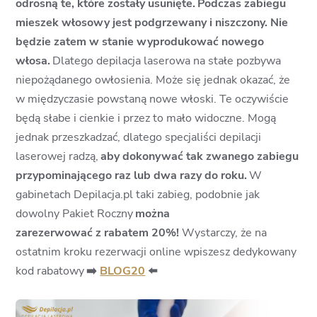
odrosną te, które zostały usunięte.
Podczas zabiegu
mieszek włosowy jest podgrzewany i niszczony. Nie
będzie zatem w stanie wyprodukować nowego
włosa.
Dlatego depilacja laserowa na stałe pozbywa
niepożądanego owłosienia. Może się jednak okazać, że
w międzyczasie powstaną nowe włoski. Te oczywiście
będą słabe i cienkie i przez to mało widoczne. Mogą
jednak przeszkadzać, dlatego specjaliści depilacji
laserowej radzą,
aby dokonywać tak zwanego zabiegu
przypominającego raz lub dwa razy do roku.
W
gabinetach Depilacja.pl taki zabieg, podobnie jak
dowolny Pakiet Roczny
można
zarezerwować z rabatem 20%!
Wystarczy, że na
ostatnim kroku rezerwacji online wpiszesz dedykowany
kod rabatowy
➡️
BLOG20
⬅️