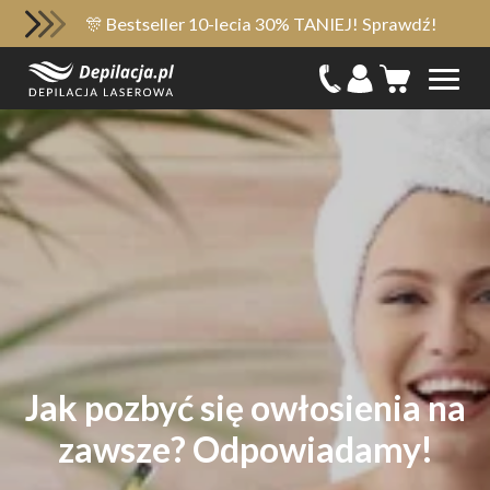
🎊 Bestseller 10-lecia 30% TANIEJ! Sprawdź!
Jak pozbyć się owłosienia na
zawsze? Odpowiadamy!