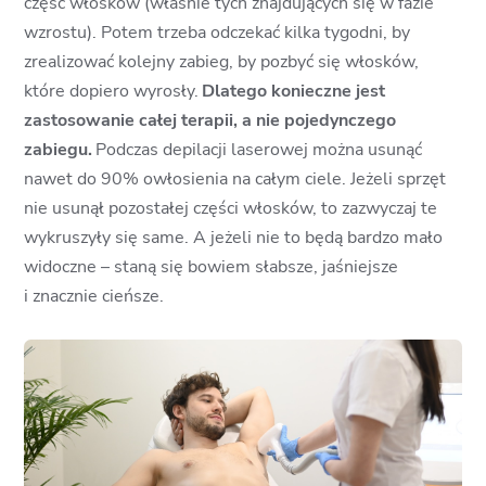
część włosków (właśnie tych znajdujących się w fazie
wzrostu). Potem trzeba odczekać kilka tygodni, by
zrealizować kolejny zabieg, by pozbyć się włosków,
które dopiero wyrosły.
Dlatego konieczne jest
zastosowanie całej terapii, a nie pojedynczego
zabiegu.
Podczas depilacji laserowej można usunąć
nawet do 90% owłosienia na całym ciele. Jeżeli sprzęt
nie usunął pozostałej części włosków, to zazwyczaj te
wykruszyły się same. A jeżeli nie to będą bardzo mało
widoczne – staną się bowiem słabsze, jaśniejsze
i znacznie cieńsze.