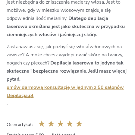
jest niezbędna do zniszczenia macierzy włosa. Jest to
możliwe, gdy w mieszku włosowym znajduje się
odpowiednia ilość melaniny.
Dlatego depilacja
laserowa określana jest jako skuteczna w przypadku
ciemniejszych włosów i jaśniejszej skóry.
Zastanawiasz się, jak pozbyć się włosów łonowych na
zawsze? A może chcesz wydepilować skórę na twarzy,
nogach czy plecach?
Depilacja laserowa to jedyne tak
skuteczne i bezpieczne rozwiązanie.
Jeśli masz więcej
pytań,
umów darmową konsultację w jednym z 50 salonów
Depilacja.pl
.
☆
☆
☆
☆
☆
Oceń artykuł:
Średnia ocena:
5.00
Ilość ocen:
4