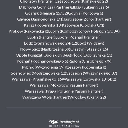
Chorzów (Partner)
Częstochowa (Kilińskiego 22)
Dąbrowa Górnicza (Partner)
Elbląg (Sukiennicza 6)
Gdańsk (Hemara 15/U2)
Gdynia (Portowa 6)
Gliwice (Jasnogórska 1/1)
Jastrzębie-Zdrój (Partner)
Kalisz (Kopernika 13)
Katowice (Opolska 8/1)
Kraków (Rakowicka 8)
Lublin (Kompozytorów Polskich 3/U3A)
Lublin (Partner)
Luboń- Poznań (Partner)
Łódź (Stefanowskiego 24/12)
Łódź (Widzew)
Nowy Sącz (Nadbrzeżna 59)
Olsztyn (Staszica 16)
Opole (Książąt Opolskich 34A)
Płock (Dobrzyńska 13)
Poznań (Kochanowskiego 5)
Radom (Chrobrego 7/9)
Rybnik (Wyzwolenia 39)
Rzeszów (Kopernika 8)
Sosnowiec (Modrzejowska 12)
Szczecin (Wyszyńskiego 37)
Warszawa (Krasińskiego 16)
Warszawa (Lwowska 10 lok 2)
Warszawa (Mokotów Yasumi Partner)
Warszawa (Praga Południe Yasumi Partner)
Warszawa Wola (Partner)
Wrocław (Skargi 22)