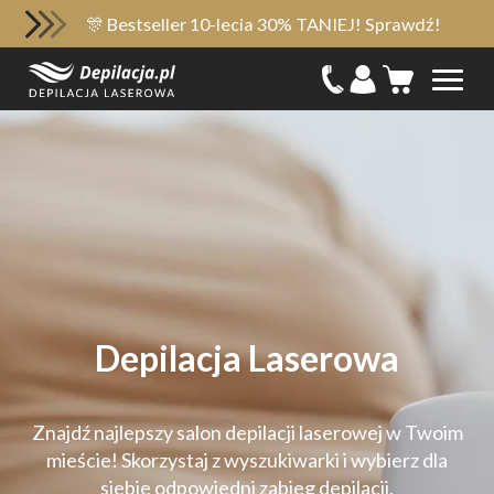
🎊 Bestseller 10-lecia 30% TANIEJ! Sprawdź!
Depilacja Laserowa
Znajdź najlepszy salon depilacji laserowej w Twoim
mieście!
Skorzystaj z wyszukiwarki i wybierz dla
siebie odpowiedni zabieg depilacji.