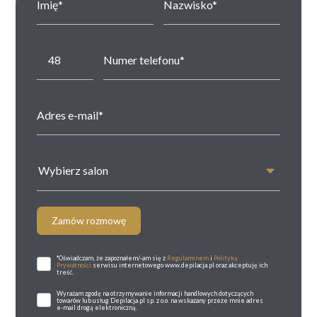
Wybierz salon
Zamów rozmowę
*Oświadczam, że zapoznałem/-am się z
Regulaminem
i
Polityką
Prywatności
serwisu internetowego www.depilacja.pl oraz akceptuję ich
treść.
Wyrażam zgodę na otrzymywanie informacji handlowych dotyczących
towarów lub usług Depilacja.pl sp. z o.o. na wskazany przeze mnie adres
e-mail drogą elektroniczną.