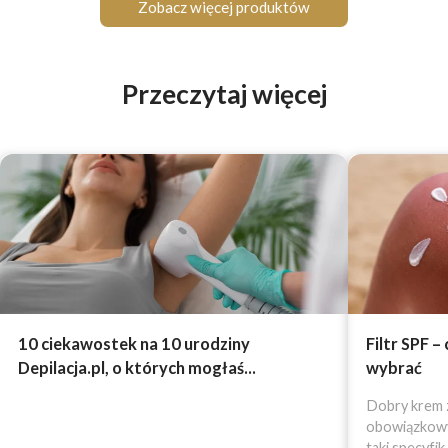
Zobacz więcej produktów
Przeczytaj więcej
10 ciekawostek na 10 urodziny
Filtr SPF –
Depilacja.pl, o których mogłaś...
wybrać
Dobry krem z
obowiązkowy 
taki specyfik