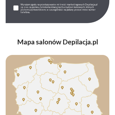
Wyrażam zgodę na przekazywanie mi treści marketingowych Depilacja.pl
sp. z o.o. za pomocą telekomunikacyjnych urządzeń końcowych, których
jestem użytkownikiem, w szczególności na podany przeze mnie numer
telefonu.
Mapa salonów Depilacja.pl