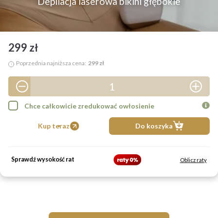
Depilacja laserowa bikini głębokie
299 zł
Poprzednia najniższa cena:
299 zł
i
1
2
Chce całkowicie zredukować owłosienie
3
Kup teraz
Do koszyka
4
5
Sprawdź wysokość rat
Oblicz raty
6
7
8
9