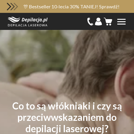
🎊 Bestseller 10-lecia 30% TANIEJ! Sprawdź!
Co to są włókniaki i czy są
przeciwwskazaniem do
depilacji laserowej?