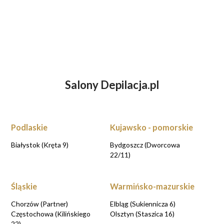
Salony Depilacja.pl
ZASTANAWIASZ SIĘ NAD DEPILACJĄ
LASEROWĄ?
UMÓW WIZYTĘ KONSULTACYJNĄ przy
rezerwacji online
Podlaskie
Kujawsko - pomorskie
UMAWIAM KONSULTACJE
Białystok (Kręta 9)
Bydgoszcz (Dworcowa
22/11)
Śląskie
Warmińsko-mazurskie
Chorzów (Partner)
Elbląg (Sukiennicza 6)
Częstochowa (Kilińskiego
Olsztyn (Staszica 16)
22)