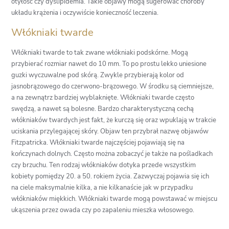
otyłość czy dyslipidemia. Takie objawy mogą sugerować choroby
układu krążenia i oczywiście konieczność leczenia.
Włókniaki twarde
Włókniaki twarde to tak zwane włókniaki podskórne. Mogą
przybierać rozmiar nawet do 10 mm. To po prostu lekko uniesione
guzki wyczuwalne pod skórą. Zwykle przybierają kolor od
jasnobrązowego do czerwono-brązowego. W środku są ciemniejsze,
a na zewnątrz bardziej wyblaknięte. Włókniaki twarde często
swędzą, a nawet są bolesne. Bardzo charakterystyczną cechą
włókniaków twardych jest fakt, że kurczą się oraz wpuklają w trakcie
uciskania przylegającej skóry. Objaw ten przybrał nazwę objawów
Fitzpatricka. Włókniaki twarde najczęściej pojawiają się na
kończynach dolnych. Często można zobaczyć je także na pośladkach
czy brzuchu. Ten rodzaj włókniaków dotyka przede wszystkim
kobiety pomiędzy 20. a 50. rokiem życia. Zazwyczaj pojawia się ich
na ciele maksymalnie kilka, a nie kilkanaście jak w przypadku
włókniaków miękkich. Włókniaki twarde mogą powstawać w miejscu
ukąszenia przez owada czy po zapaleniu mieszka włosowego.