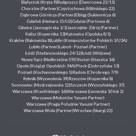
Białystok (Kręta 9)
Bydgoszcz (Dworcowa 22/11)
Chorzów (Partner)
Częstochowa (Kilińskiego 22)
Dąbrowa Górnicza (Partner)
Elbląg (Sukiennicza 6)
Gdańsk (Hemara 15/U2)
Gdynia (Portowa 6)
Gliwice (Jasnogórska 1/1)
Jastrzębie-Zdrój (Partner)
Kalisz (Kopernika 13)
Katowice (Opolska 8/1)
Kraków (Rakowicka 8)
Lublin (Kompozytorów Polskich 3/U3A)
Lublin (Partner)
Luboń- Poznań (Partner)
Łódź (Stefanowskiego 24/12)
Łódź (Widzew)
Nowy Sącz (Nadbrzeżna 59)
Olsztyn (Staszica 16)
Opole (Książąt Opolskich 34A)
Płock (Dobrzyńska 13)
Poznań (Kochanowskiego 5)
Radom (Chrobrego 7/9)
Rybnik (Wyzwolenia 39)
Rzeszów (Kopernika 8)
Sosnowiec (Modrzejowska 12)
Szczecin (Wyszyńskiego 37)
Warszawa (Krasińskiego 16)
Warszawa (Lwowska 10 lok 2)
Warszawa (Mokotów Yasumi Partner)
Warszawa (Praga Południe Yasumi Partner)
Warszawa Wola (Partner)
Wrocław (Skargi 22)