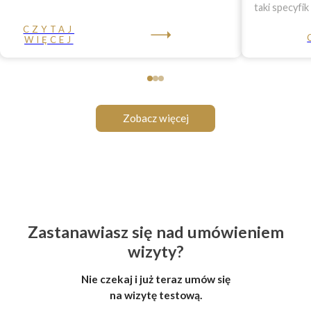
taki specyfik
CZYTAJ
WIĘCEJ
Zobacz więcej
Zastanawiasz się nad umówieniem
wizyty?
Nie czekaj i już teraz umów się
na wizytę testową.