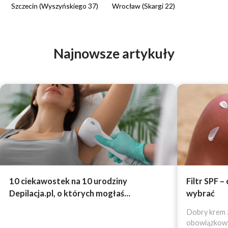
Szczecin (Wyszyńskiego 37)
Wrocław (Skargi 22)
Najnowsze artykuły
10 ciekawostek na 10 urodziny
Filtr SPF –
Depilacja.pl, o których mogłaś...
wybrać
Dobry krem z
obowiązkowy 