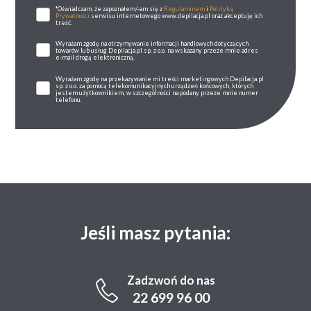
*Oświadczam, że zapoznałem/-am się z
Regulaminem
i
Polityką
Prywatności
serwisu internetowego www.depilacja.pl oraz akceptuję ich
treść.
Wyrażam zgodę na otrzymywanie informacji handlowych dotyczących
towarów lub usług Depilacja.pl sp. z o.o. na wskazany przeze mnie adres
e-mail drogą elektroniczną.
Wyrażam zgodę na przekazywanie mi treści marketingowych Depilacja.pl
sp. z o.o. za pomocą telekomunikacyjnych urządzeń końcowych, których
jestem użytkownikiem, w szczególności na podany przeze mnie numer
telefonu.
Jeśli masz pytania:
Zadzwoń do nas
22 699 96 00