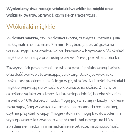
Wyróżniamy dwa rodzaje włókniaków: włókniak miękki oraz
włókniak twardy.
Sprawdź, czym się charakteryzują.
Włókniaki miękkie
Włókniaki miękkie, czyli włókniaki skórne, zazwyczaj rozrastają się
maksymalnie do rozmiaru 2,5 mm. Przybierają postać guzka na
wąskiej szypule najczęściej koloru kremowo – brązowego. Włókniaki
miękkie złożone są z przerosłej skóry właściwej pokrytej nabłonkiem.
Zazwyczaj ich powierzchnia przybiera postać pofałdowaną i wiotką
oraz dość workowato zwisającą strukturę. Uciskając włókniaka
można bez problemu umieścić go w głębi skóry. Najczęściej włókniaki
miękkie pojawiają się w ilości do kilkunastu na skórze. Zmiany te
określane są jako wrodzone. Najprawdopodobniej boryka się z nimi
nawet do 46% dorosłych ludzi. Mogą pojawiać się w każdym okresie
życia najczęściej w związku ze zmianami gospodarki hormonalnej,
czyli na przykład w ciąży. Mnogie włókniaki mogą być dowodem na
występowanie tak zwanego zespołu metabolicznego, na który
składają się między innymi nadciśnienie tętnicze, insulinooporność,