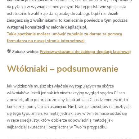
konsultacje z ekspertem.
Poddaje się ocenie stanu skóry i odpowiada
na pytania w wywiadzie medycznym. Na tej podstawie specjalista
ostatecznie kwalifikuje daną osobę do zabiegu bądź nie.
Jeżeli
zmagasz się z włókniakami, to koniecznie powiedz o tym podczas
wstępnej konsultacji w salonie depilacja.pl.
Takie spotkanie możesz umówić zupełnie za darmo za pomocą
formularza na naszej stronie internetowej.
🎥 Zobacz wideo:
Przeciwwskazania do zabiegu depilacji laserowej
Włókniaki – podsumowanie
Jak widzisz nie musisz obawiać się występujących na skórze
włókniaków. Jeżeli jednak ich nieatrakcyjny wygląd spędza Ci sen
z powiek, albo po prostu zmiany te utrudniają Ci codzienne życie, to
koniecznie pomyśl o ich usunięciu. Nie brakuje sposobów na pozbycie
się tego typu zmian. Pamiętaj jednak, aby w tym temacie oddać się
w ręce specjalisty, który dobierze odpowiednią metodę jak
najbardziej skuteczną i bezpieczną w Twoim przypadku.