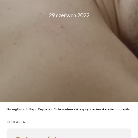
29 czerwca 2022
/
/
/
Strona główna
Blog
Depilacja
Co to są włókniaki i czy są przeciwwskazaniem do depilacji la
DEPILACJA