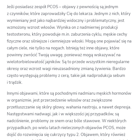
Jeśli posiadasz zespół PCOS – objawy z pewnością są jednym
z czynników, które zaprowadziły Cię do lekarza. Jednym z nich, który
wymieniany jest jako najbardziej widoczny i problematyczny, jest
wzmożony wzrost włosów. Wynika on z nadmiernej produkcji
testosteronu, który powoduje m.in. zaburzenia cyklu, męskie cechy
fizyczne oraz silniejsze i ciemniejsze włoski. Mogą one pojawiać się na
całym ciele, nie tylko na nogach. Istnieją też inne objawy, które
powinny zwrócić Twoją uwagę, ponieważ mogą wskazywać na
wielotorbielowatość jajników. Są to przede wszystkim nieregularne
okresy oraz wzrost wagi nieuzasadniony zmianą żywienia. Bardzo
często występują problemy z cerą, takie jak nadprodukcja sebum
i trądzik.
Innymi objawami, które są pochodnymi nadmiaru męskich hormonów
w organizmie, jest przerzedzenie włosów oraz zwiększone
przetłuszczanie się skóry głowy, wahania nastroju, a nawet depresja.
Następstwami nadwagi, jak i w większości jej przypadków, są
nadciśnienie, problemy ze snem oraz bóle stawowe. W niektórych
przypadkach, po wielu latach nieleczonych objawów PCOS, może
dojść do rozwinięcia się cukrzycy typu 2. Objawem, który również