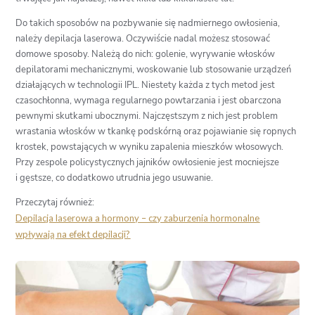
Do takich sposobów na pozbywanie się nadmiernego owłosienia,
należy depilacja laserowa. Oczywiście nadal możesz stosować
domowe sposoby. Należą do nich: golenie, wyrywanie włosków
depilatorami mechanicznymi, woskowanie lub stosowanie urządzeń
działających w technologii IPL. Niestety każda z tych metod jest
czasochłonna, wymaga regularnego powtarzania i jest obarczona
pewnymi skutkami ubocznymi. Najczęstszym z nich jest problem
wrastania włosków w tkankę podskórną oraz pojawianie się ropnych
krostek, powstających w wyniku zapalenia mieszków włosowych.
Przy zespole policystycznych jajników owłosienie jest mocniejsze
i gęstsze, co dodatkowo utrudnia jego usuwanie.
Przeczytaj również:
Depilacja laserowa a hormony – czy zaburzenia hormonalne
wpływają na efekt depilacji?