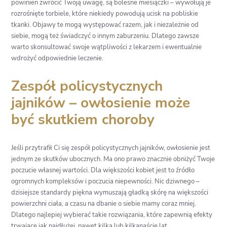
powinien zwrócić Twoją uwagę, są bolesne miesiączki – wywołują je
rozrośnięte torbiele, które niekiedy powodują ucisk na pobliskie
tkanki. Objawy te mogą występować razem, jak i niezależnie od
siebie, mogą też świadczyć o innym zaburzeniu. Dlatego zawsze
warto skonsultować swoje wątpliwości z lekarzem i ewentualnie
wdrożyć odpowiednie leczenie.
Zespół policystycznych
jajników – owłosienie może
być skutkiem choroby
Jeśli przytrafił Ci się zespół policystycznych jajników, owłosienie jest
jednym ze skutków ubocznych. Ma ono prawo znacznie obniżyć Twoje
poczucie własnej wartości. Dla większości kobiet jest to źródło
ogromnych kompleksów i poczucia niepewności. Nic dziwnego –
dzisiejsze standardy piękna wymuszają gładką skórę na większości
powierzchni ciała, a czasu na dbanie o siebie mamy coraz mniej.
Dlatego najlepiej wybierać takie rozwiązania, które zapewnią efekty
trwające jak najdłużej, nawet kilka lub kilkanaście lat.