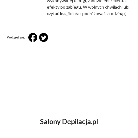
wykonywanej usługi, zadowolenie klienta i
efekty po zabiegu. W wolnych chwilach lubi
czytać książki oraz podróżować z rodziną :)
Podziel się:
Salony Depilacja.pl
ZASTANAWIASZ SIĘ NAD DEPILACJĄ
LASEROWĄ?
UMÓW WIZYTĘ KONSULTACYJNĄ przy