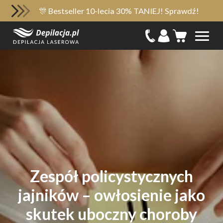
🎊 Bestseller 10-lecia 30% TANIEJ! Sprawdź!
Zespół policystycznych
jajników – owłosienie jako
skutek uboczny choroby