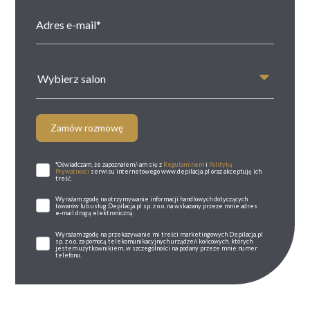
Wybierz salon
Zamów rozmowę
*Oświadczam, że zapoznałem/-am się z
Regulaminem
i
Polityką
Prywatności
serwisu internetowego www.depilacja.pl oraz akceptuję ich
treść.
Wyrażam zgodę na otrzymywanie informacji handlowych dotyczących
towarów lub usług Depilacja.pl sp. z o.o. na wskazany przeze mnie adres
e-mail drogą elektroniczną.
Wyrażam zgodę na przekazywanie mi treści marketingowych Depilacja.pl
sp. z o.o. za pomocą telekomunikacyjnych urządzeń końcowych, których
jestem użytkownikiem, w szczególności na podany przeze mnie numer
telefonu.