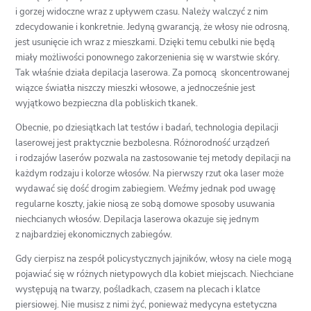
i gorzej widoczne wraz z upływem czasu. Należy walczyć z nim
zdecydowanie i konkretnie. Jedyną gwarancją, że włosy nie odrosną,
jest usunięcie ich wraz z mieszkami. Dzięki temu cebulki nie będą
miały możliwości ponownego zakorzenienia się w warstwie skóry.
Tak właśnie działa depilacja laserowa. Za pomocą skoncentrowanej
wiązce światła niszczy mieszki włosowe, a jednocześnie jest
wyjątkowo bezpieczna dla pobliskich tkanek.
Obecnie, po dziesiątkach lat testów i badań, technologia depilacji
laserowej jest praktycznie bezbolesna. Różnorodność urządzeń
i rodzajów laserów pozwala na zastosowanie tej metody depilacji na
każdym rodzaju i kolorze włosów. Na pierwszy rzut oka laser może
wydawać się dość drogim zabiegiem. Weźmy jednak pod uwagę
regularne koszty, jakie niosą ze sobą domowe sposoby usuwania
niechcianych włosów. Depilacja laserowa okazuje się jednym
z najbardziej ekonomicznych zabiegów.
Gdy cierpisz na zespół policystycznych jajników, włosy na ciele mogą
pojawiać się w różnych nietypowych dla kobiet miejscach. Niechciane
występują na twarzy, pośladkach, czasem na plecach i klatce
piersiowej. Nie musisz z nimi żyć, ponieważ medycyna estetyczna