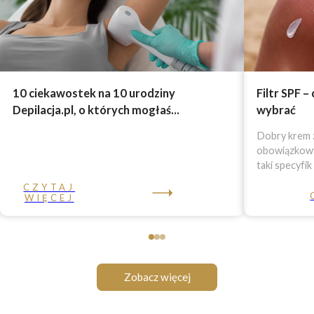
10 ciekawostek na 10 urodziny
Filtr SPF –
Depilacja.pl, o których mogłaś...
wybrać
Dobry krem z
obowiązkowy 
taki specyfik
CZYTAJ
WIĘCEJ
Zobacz więcej