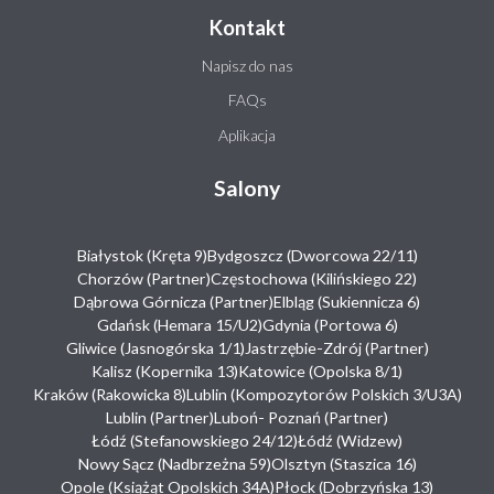
Kontakt
Napisz do nas
FAQs
Aplikacja
Salony
Białystok (Kręta 9)
Bydgoszcz (Dworcowa 22/11)
Chorzów (Partner)
Częstochowa (Kilińskiego 22)
Dąbrowa Górnicza (Partner)
Elbląg (Sukiennicza 6)
Gdańsk (Hemara 15/U2)
Gdynia (Portowa 6)
Gliwice (Jasnogórska 1/1)
Jastrzębie-Zdrój (Partner)
Kalisz (Kopernika 13)
Katowice (Opolska 8/1)
Kraków (Rakowicka 8)
Lublin (Kompozytorów Polskich 3/U3A)
Lublin (Partner)
Luboń- Poznań (Partner)
Łódź (Stefanowskiego 24/12)
Łódź (Widzew)
Nowy Sącz (Nadbrzeżna 59)
Olsztyn (Staszica 16)
Opole (Książąt Opolskich 34A)
Płock (Dobrzyńska 13)