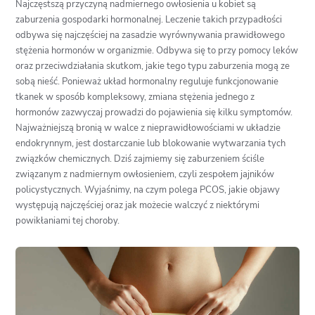
Najczęstszą przyczyną nadmiernego owłosienia u kobiet są
zaburzenia gospodarki hormonalnej. Leczenie takich przypadłości
odbywa się najczęściej na zasadzie wyrównywania prawidłowego
stężenia hormonów w organizmie. Odbywa się to przy pomocy leków
oraz przeciwdziałania skutkom, jakie tego typu zaburzenia mogą ze
sobą nieść. Ponieważ układ hormonalny reguluje funkcjonowanie
tkanek w sposób kompleksowy, zmiana stężenia jednego z
hormonów zazwyczaj prowadzi do pojawienia się kilku symptomów.
Najważniejszą bronią w walce z nieprawidłowościami w układzie
endokrynnym, jest dostarczanie lub blokowanie wytwarzania tych
związków chemicznych. Dziś zajmiemy się zaburzeniem ściśle
związanym z nadmiernym owłosieniem, czyli zespołem jajników
policystycznych. Wyjaśnimy, na czym polega PCOS, jakie objawy
występują najczęściej oraz jak możecie walczyć z niektórymi
powikłaniami tej choroby.