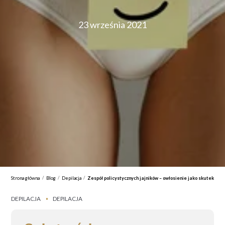
23 września 2021
/
/
/
Strona główna
Blog
Depilacja
Zespół policystycznych jajników – owłosienie jako skutek ubo
DEPILACJA
DEPILACJA
•