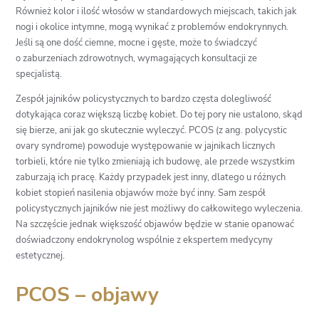
Również kolor i ilość włosów w standardowych miejscach, takich jak
nogi i okolice intymne, mogą wynikać z problemów endokrynnych.
Jeśli są one dość ciemne, mocne i gęste, może to świadczyć
o zaburzeniach zdrowotnych, wymagających konsultacji ze
specjalistą.
Zespół jajników policystycznych to bardzo częsta dolegliwość
dotykająca coraz większą liczbę kobiet. Do tej pory nie ustalono, skąd
się bierze, ani jak go skutecznie wyleczyć. PCOS (z ang. polycystic
ovary syndrome) powoduje występowanie w jajnikach licznych
torbieli, które nie tylko zmieniają ich budowę, ale przede wszystkim
zaburzają ich pracę. Każdy przypadek jest inny, dlatego u różnych
kobiet stopień nasilenia objawów może być inny. Sam zespół
policystycznych jajników nie jest możliwy do całkowitego wyleczenia.
Na szczęście jednak większość objawów będzie w stanie opanować
doświadczony endokrynolog wspólnie z ekspertem medycyny
estetycznej.
PCOS – objawy