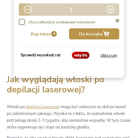
1
2
Chce całkowicie zredukować owłosienie
3
Kup teraz
Do koszyka
4
5
Sprawdź wysokość rat
Oblicz raty
6
7
Jak wyglądają włoski po
8
depilacji laserowej?
9
Włoski po
depilacji laserowej
mogą być widoczne na skórze nawet
po zakończonym zabiegu. Wynika to z faktu, że uszkodzone włoski
potrzebują około 2-3 tygodni, aby samoistnie wypadły. W tym czasie
skóra regeneruje się i staje się bardziej gładka.
Pamiętaj, że aby uzyskać trwały efekt, konieczne jest wykonanie serii