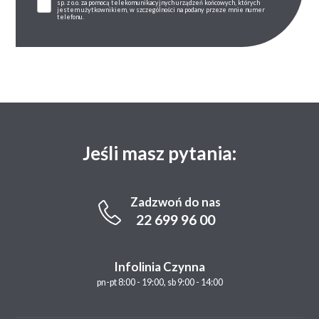
sp. z o.o. za pomocą telekomunikacyjnych urządzeń końcowych, których
jestem użytkownikiem, w szczególności na podany przeze mnie numer
telefonu.
Jeśli masz pytania:
Zadzwoń do nas
22 699 96 00
Infolinia Czynna
pn-pt 8:00 - 19:00, sb 9:00 - 14:00