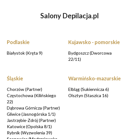
Salony Depilacja.pl
ZASTANAWIASZ SIĘ NAD DEPILACJĄ
LASEROWĄ?
UMÓW WIZYTĘ KONSULTACYJNĄ przy
rezerwacji online
Podlaskie
Kujawsko - pomorskie
UMAWIAM KONSULTACJE
Białystok (Kręta 9)
Bydgoszcz (Dworcowa
22/11)
Śląskie
Warmińsko-mazurskie
Chorzów (Partner)
Elbląg (Sukiennicza 6)
Częstochowa (Kilińskiego
Olsztyn (Staszica 16)
22)
Dąbrowa Górnicza (Partner)
Gliwice (Jasnogórska 1/1)
Jastrzębie-Zdrój (Partner)
Katowice (Opolska 8/1)
Rybnik (Wyzwolenia 39)
Sosnowiec (Modrzejowska