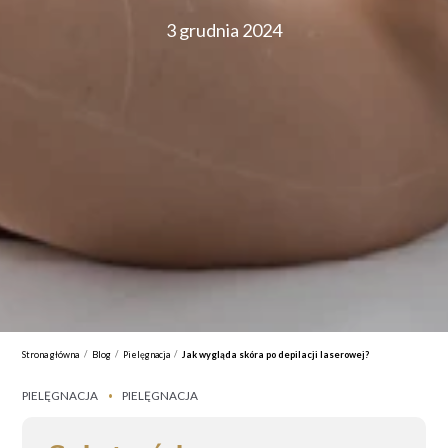
3 grudnia 2024
/
/
/
Strona główna
Blog
Pielęgnacja
Jak wygląda skóra po depilacji laserowej?
PIELĘGNACJA
PIELĘGNACJA
•