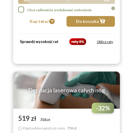
2
Chce całkowicie zredukować owłosienie
3
Kup teraz
Do koszyka
4
5
Sprawdź wysokość rat
Oblicz raty
6
7
8
9
Depilacja laserowa całych nóg
-
32
%
519 zł
758 zł
Poprzednia najniższa cena:
758 zł
i