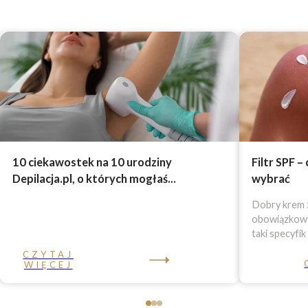
10 ciekawostek na 10 urodziny
Filtr SPF –
Depilacja.pl, o których mogłaś...
wybrać
Dobry krem z
obowiązkowy 
taki specyfik
CZYTAJ
WIĘCEJ