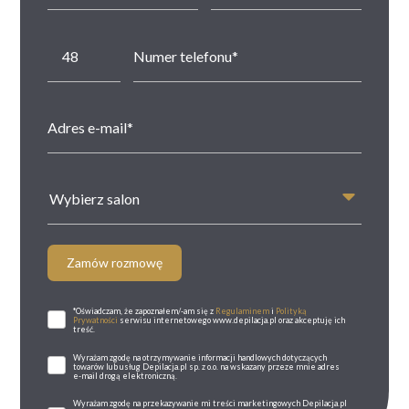
Wybierz salon
Zamów rozmowę
*Oświadczam, że zapoznałem/-am się z
Regulaminem
i
Polityką
Prywatności
serwisu internetowego www.depilacja.pl oraz akceptuję ich
treść.
Wyrażam zgodę na otrzymywanie informacji handlowych dotyczących
towarów lub usług Depilacja.pl sp. z o.o. na wskazany przeze mnie adres
e-mail drogą elektroniczną.
Wyrażam zgodę na przekazywanie mi treści marketingowych Depilacja.pl