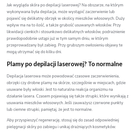
Jak wygląda skóra po depilacji laserowej? Na obszarze, na którym
wykonywana była depilacja, może wystąpić zaczerwienie lub
pojawić się delikatny obrzęk w okolicy mieszków włosowych. Duży
wpływ ma na to ilość, a także grubość usuwanych włosków. Przy
likwidacji cienkich i stosunkowo delikatnych włosków, podrażnienie
prawdopodobnie ustąpi już w tym samym dniu, w którym
przeprowadzany był zabieg. Przy grubszym owłosieniu objawy te
mogą utrzymać się do kilku dni.
Plamy po depilacji laserowej? To normalne
Depilacja laserowa może powodować czasowe zaczerwienienia,
obrzęki czy drobne plamy na skórze, szczególnie w miejscach, gdzie
usuwane były włoski. Jest to naturalna reakcja organizmu na
działanie lasera. Czasem pojawiają się także strupki, które wynikają z
usuwania mieszków włosowych. Jeśli zauważysz czerwone punkty
lub ciemne strupki, pamiętaj, że jest to normalne.
Aby przyspieszyć regenerację, stosuj się do zasad odpowiedniej
pielęgnacji skóry po zabiegu i unikaj drażniących kosmetyków.