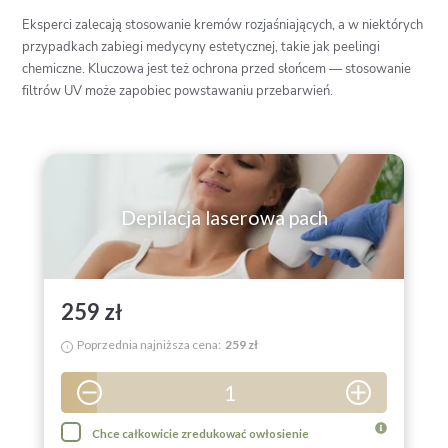
Eksperci zalecają stosowanie kremów rozjaśniających, a w niektórych
przypadkach zabiegi medycyny estetycznej, takie jak peelingi
chemiczne. Kluczowa jest też ochrona przed słońcem — stosowanie
filtrów UV może zapobiec powstawaniu przebarwień.
Depilacja laserowa pach
259 zł
Poprzednia najniższa cena:
259 zł
i
1
2
Chce całkowicie zredukować owłosienie