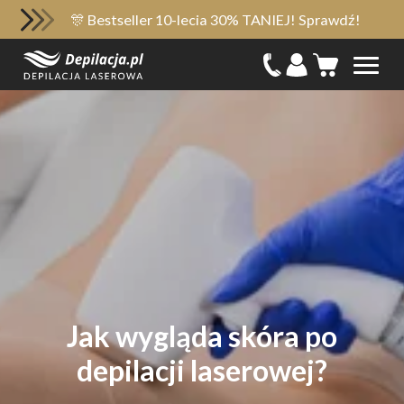
🎊 Bestseller 10-lecia 30% TANIEJ! Sprawdź!
Jak wygląda skóra po
depilacji laserowej?