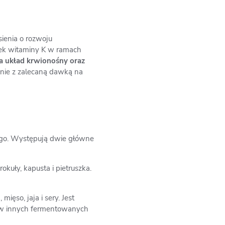
ienia o rozwoju
wek witaminy K w ramach
a układ krwionośny oraz
nie z zalecaną dawką na
ego. Występują dwie główne
okuły, kapusta i pietruszka.
ęso, jaja i sery. Jest
h w innych fermentowanych