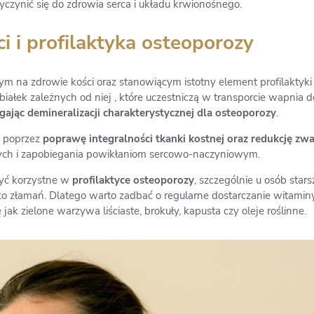
czynić się do zdrowia serca i układu krwionośnego.
i i profilaktyka osteoporozy
na zdrowie kości oraz stanowiącym istotny element profilaktyki 
białek zależnych od niej , które uczestniczą w transporcie wapnia d
gając demineralizacji charakterystycznej dla osteoporozy
.
ń poprzez
poprawę integralności tkanki kostnej oraz redukcję zwa
ych i zapobiegania powikłaniom sercowo-naczyniowym.
yć korzystne w
profilaktyce osteoporozy
, szczególnie u osób stars
ko złamań. Dlatego warto zadbać o regularne dostarczanie witami
e jak zielone warzywa liściaste, brokuły, kapusta czy oleje roślinne.