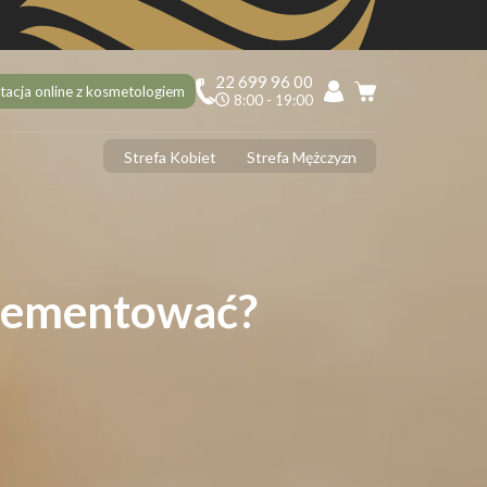
22 699 96 00
tacja online z kosmetologiem
8:00 - 19:00
Strefa Kobiet
Strefa Mężczyzn
PILACJA
ciekawostek na 10 urodziny Depilacja.pl, o których mogłaś nie
dzieć!
ilacja laserowa latem – tak czy nie?
plementować?
 usunąć włoski z twarzy? 5 najlepszych sposobów
ilacja laserowa jąder i penisa – zabieg krok po kroku
ilacja laserowa a opalenizna
DERMOLOGIA
 ujędrnić skórę na brzuchu? Sprawdzone sposoby