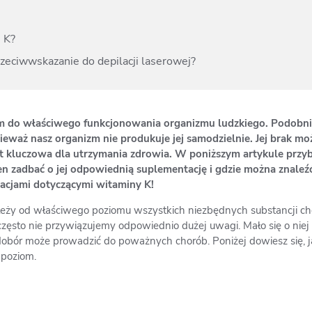
 K?
zeciwwskazanie do depilacji laserowej?
m do właściwego funkcjonowania organizmu ludzkiego. Podobnie
ieważ nasz organizm nie produkuje jej samodzielnie. Jej brak m
st kluczowa dla utrzymania zdrowia. W poniższym artykule przyb
n zadbać o jej odpowiednią suplementację i gdzie można znaleź
macjami dotyczącymi witaminy K!
eży od właściwego poziomu wszystkich niezbędnych substancji ch
zęsto nie przywiązujemy odpowiednio dużej uwagi. Mało się o niej
iedobór może prowadzić do poważnych chorób. Poniżej dowiesz się,
 poziom.