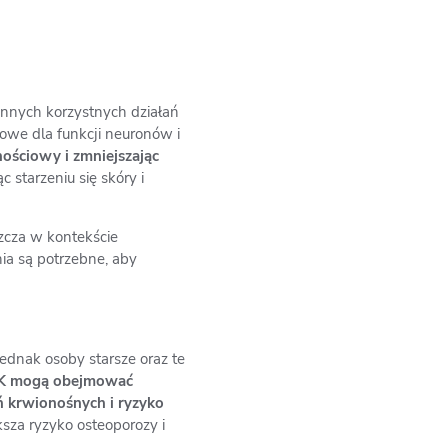
 innych korzystnych działań
owe dla funkcji neuronów i
ościowy i zmniejszając
 starzeniu się skóry i
zcza w kontekście
nia są potrzebne, aby
ednak osoby starsze oraz te
 K mogą obejmować
yń krwionośnych i ryzyko
ksza ryzyko osteoporozy i