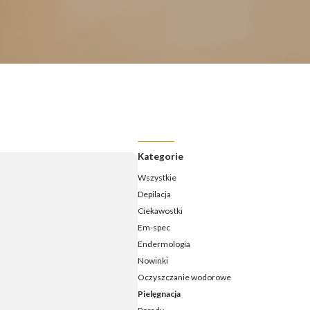
ermologia - jak często należy ją wykonywać?
ermologia przed i po – jakie efekty ujędrnienia i wysmuklenia
możesz osiągnąć?
ermologia – ile zabiegów potrzeba, aby zobaczyć efekty?
daje endermologia - w jakim wieku najlepiej udać się na
ieg?
Kategorie
Wszystkie
Depilacja
Ciekawostki
Em-spec
Endermologia
Nowinki
Oczyszczanie wodorowe
Pielęgnacja