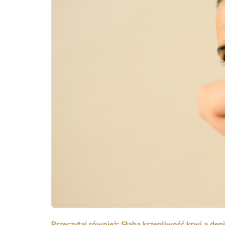
Przeczytaj również: Słaba krzepliwość krwi a depi