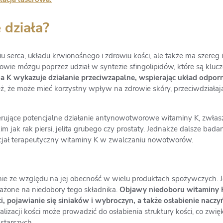
 działa?
u serca, układu krwionośnego i zdrowiu kości, ale także ma szereg
wie mózgu poprzez udział w syntezie sfingolipidów, które są klucz
 K wykazuje działanie przeciwzapalne, wspierając układ odporn
, że może mieć korzystny wpływ na zdrowie skóry, przeciwdziałając
erujące potencjalne działanie antynowotworowe witaminy K, zwłas
jak rak piersi, jelita grubego czy prostaty. Jednakże dalsze bada
ncjał terapeutyczny witaminy K w zwalczaniu nowotworów.
nie ze względu na jej obecność w wielu produktach spożywczych. J
arażone na niedobory tego składnika.
Objawy niedoboru witaminy
i, pojawianie się siniaków i wybroczyn, a także osłabienie nacz
zacji kości może prowadzić do osłabienia struktury kości, co zwię
starszych.