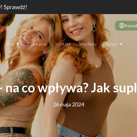
J! Sprawdź!
Konsul
Biznes
Blog
Franczyza
Kontakt
Vouchery
DE
10 
wie
Dep
- na co wpływa? Jak su
Jak
Dep
26 maja 2024
Dep
JAK DZIAŁA DEPILATOR IPL I CZY WARTO GO STOSOWAĆ
TECHNOLOGIA
EN
Który laser do depilacji (profesjonalny) jest najskuteczniejszy?
Jak
Ranking 2026