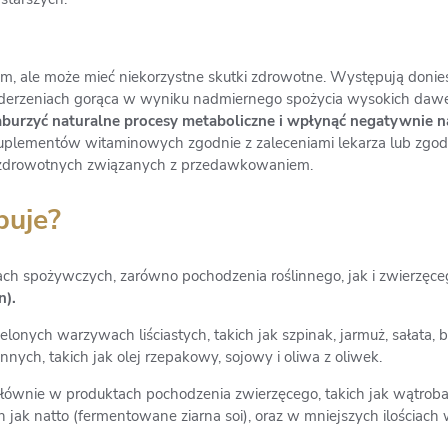
m, ale może mieć niekorzystne skutki zdrowotne. Występują donies
z uderzeniach gorąca w wyniku nadmiernego spożycia wysokich da
aburzyć naturalne procesy metaboliczne i wpłynąć negatywnie n
uplementów witaminowych zgodnie z zaleceniami lekarza lub zgod
 zdrowotnych związanych z przedawkowaniem.
puje?
ch spożywczych, zarówno pochodzenia roślinnego, jak i zwierzęc
n).
lonych warzywach liściastych, takich jak szpinak, jarmuż, sałata, br
nnych, takich jak olej rzepakowy, sojowy i oliwa z oliwek.
ównie w produktach pochodzenia zwierzęcego, takich jak wątroba, mi
 jak natto (fermentowane ziarna soi), oraz w mniejszych ilościac