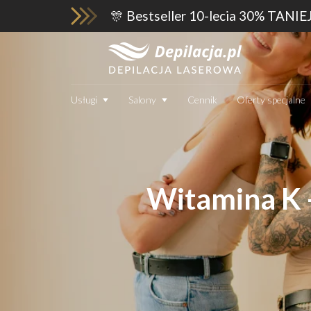
🎊 Bestseller 10-lecia 30% TANIE
Usługi
Salony
Cennik
Oferty specjalne
Witamina K 