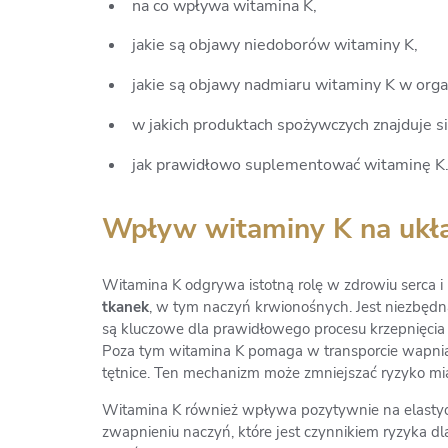
na co wpływa witamina K,
jakie są objawy niedoborów witaminy K,
jakie są objawy nadmiaru witaminy K w orga
w jakich produktach spożywczych znajduje s
jak prawidłowo suplementować witaminę K
Wpływ witaminy K na ukła
Witamina K odgrywa istotną rolę w zdrowiu serca 
tkanek
, w tym naczyń krwionośnych. Jest niezbędna 
są kluczowe dla prawidłowego procesu krzepnięcia
Poza tym witamina K pomaga w transporcie wapnia d
tętnice. Ten mechanizm może zmniejszać ryzyko mia
Witamina K również wpływa pozytywnie na elastyc
zwapnieniu naczyń, które jest czynnikiem ryzyka dl