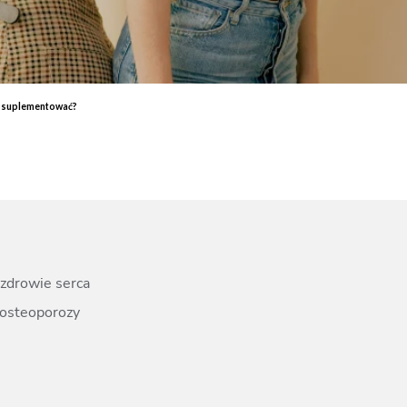
End
Elektrostymulacja mięśni - efekty, które przekonają Cię do
End
zabiegu
ud 
Endermologia – przeciwwskazania, o których warto wiedzieć
End
Laser aleksandrytowy czy diodowy? Porównanie
Co 
k suplementować?
zab
zdrowie serca
a osteoporozy