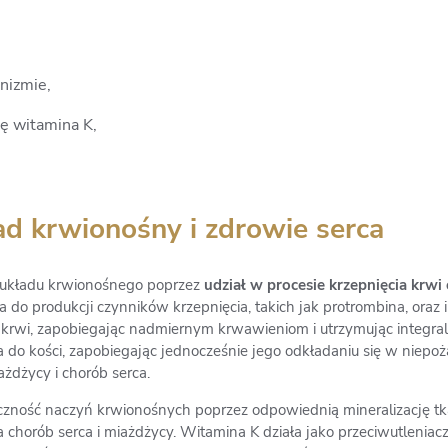
nizmie,
ię witamina K,
.
d krwionośny i zdrowie serca
i układu krwionośnego poprzez
udział w procesie krzepnięcia krwi 
do produkcji czynników krzepnięcia, takich jak protrombina, oraz i
 krwi, zapobiegając nadmiernym krwawieniom i utrzymując integra
o kości, zapobiegając jednocześnie jego odkładaniu się w niepoż
żdżycy i chorób serca.
zność naczyń krwionośnych poprzez odpowiednią mineralizację tk
a chorób serca i miażdżycy. Witamina K działa jako przeciwutlenia