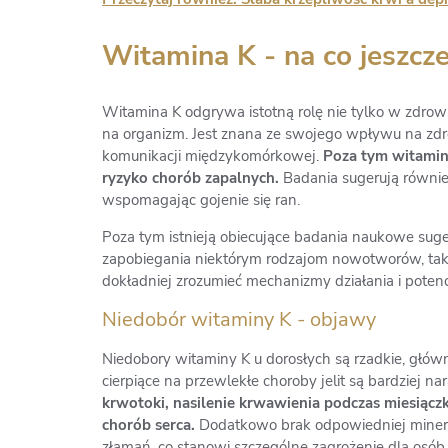
Witamina K - na co jeszcze
Witamina K odgrywa istotną rolę nie tylko w zdrowi
na organizm. Jest znana ze swojego wpływu na zdro
komunikacji międzykomórkowej.
Poza tym witamina
ryzyko chorób zapalnych.
Badania sugerują również
wspomagając gojenie się ran.
Poza tym istnieją obiecujące badania naukowe sug
zapobiegania niektórym rodzajom nowotworów, takim 
dokładniej zrozumieć mechanizmy działania i pote
Niedobór witaminy K - objawy
Niedobory witaminy K u dorosłych są rzadkie, głów
cierpiące na przewlekłe choroby jelit są bardziej n
krwotoki, nasilenie krwawienia podczas miesiączk
chorób serca.
Dodatkowo brak odpowiedniej minerali
złamań, co stanowi szczególne zagrożenie dla osób 