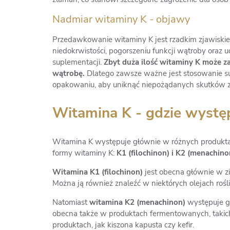
Nadmiar witaminy K - objawy
Przedawkowanie witaminy K jest rzadkim zjawiskie
niedokrwistości, pogorszeniu funkcji wątroby ora
suplementacji.
Zbyt duża ilość witaminy K może z
wątrobę.
Dlatego zawsze ważne jest stosowanie s
opakowaniu, aby uniknąć niepożądanych skutków
Witamina K - gdzie wystę
Witamina K występuje głównie w różnych produkta
formy witaminy K:
K1 (filochinon) i K2 (menachino
Witamina K1 (filochinon)
jest obecna głównie w zie
Można ją również znaleźć w niektórych olejach rośli
Natomiast
witamina K2 (menachinon)
występuje gł
obecna także w produktach fermentowanych, takich
produktach, jak kiszona kapusta czy kefir.