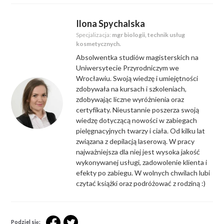
Ilona Spychalska
Specjalizacja:
mgr biologii, technik usług
kosmetycznych.
Absolwentka studiów magisterskich na
Uniwersytecie Przyrodniczym we
Wrocławiu. Swoją wiedzę i umiejętności
zdobywała na kursach i szkoleniach,
zdobywając liczne wyróżnienia oraz
certyfikaty. Nieustannie poszerza swoją
wiedzę dotyczącą nowości w zabiegach
pielęgnacyjnych twarzy i ciała. Od kilku lat
związana z depilacją laserową. W pracy
najważniejsza dla niej jest wysoka jakość
wykonywanej usługi, zadowolenie klienta i
efekty po zabiegu. W wolnych chwilach lubi
czytać książki oraz podróżować z rodziną :)
Podziel się: