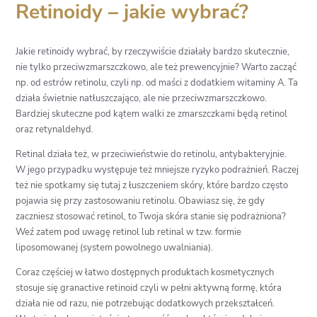
Retinoidy – jakie wybrać?
Jakie retinoidy wybrać, by rzeczywiście działały bardzo skutecznie,
nie tylko przeciwzmarszczkowo, ale też prewencyjnie? Warto zacząć
np. od estrów retinolu, czyli np. od maści z dodatkiem witaminy A. Ta
działa świetnie natłuszczająco, ale nie przeciwzmarszczkowo.
Bardziej skuteczne pod kątem walki ze zmarszczkami będą retinol
oraz retynaldehyd.
Retinal działa też, w przeciwieństwie do retinolu, antybakteryjnie.
W jego przypadku występuje też mniejsze ryzyko podrażnień. Raczej
też nie spotkamy się tutaj z łuszczeniem skóry, które bardzo często
pojawia się przy zastosowaniu retinolu. Obawiasz się, że gdy
zaczniesz stosować retinol, to Twoja skóra stanie się podrażniona?
Weź zatem pod uwagę retinol lub retinal w tzw. formie
liposomowanej (system powolnego uwalniania).
Coraz częściej w łatwo dostępnych produktach kosmetycznych
stosuje się granactive retinoid czyli w pełni aktywną formę, która
działa nie od razu, nie potrzebując dodatkowych przekształceń.