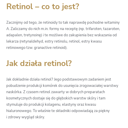
Retinol – co to jest?
Zacznijmy od tego, że retinoidy to tak naprawdę pochodne witaminy
A. Zaliczamy do nich m.in. formy na receptę (np. trifaroten, tazaroten,
adapalen, tretynoinę) i te możliwe do zakupienia bez wskazania od
lekarza (retynaldehyd, estry retinolu, retinol, estry kwasu
retinowego tzw. granactive retinoid).
Jak działa retinol?
Jak dokładnie działa retinol? Jego podstawowym zadaniem jest
pobudzenie produkcji komórek do usunięcia zrogowaciałej warstwy
naskórka. Z czasem retinol zawarty w dobrych preparatach
kosmetycznych dostaje się do głębokich warstw skóry i tam
stymuluje do produkcji kolagenu, elastyny oraz kwasu
hialuronowego. To właśnie te składniki odpowiadają za piękny
i zdrowy wygląd skóry.