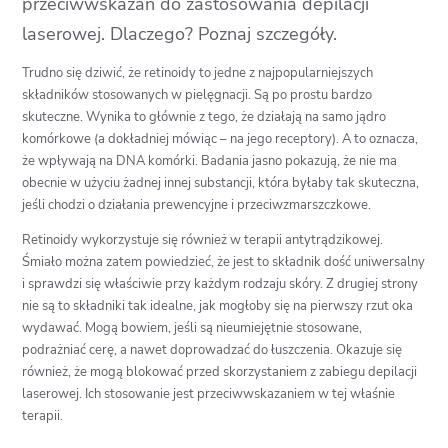
przeciwwskazań do zastosowania depilacji
laserowej. Dlaczego? Poznaj szczegóły.
Trudno się dziwić, że retinoidy to jedne z najpopularniejszych
składników stosowanych w pielęgnacji. Są po prostu bardzo
skuteczne. Wynika to głównie z tego, że działają na samo jądro
komórkowe (a dokładniej mówiąc – na jego receptory). A to oznacza,
że wpływają na DNA komórki. Badania jasno pokazują, że nie ma
obecnie w użyciu żadnej innej substancji, która byłaby tak skuteczna,
jeśli chodzi o działania prewencyjne i przeciwzmarszczkowe.
Retinoidy wykorzystuje się również w terapii antytrądzikowej.
Śmiało można zatem powiedzieć, że jest to składnik dość uniwersalny
i sprawdzi się właściwie przy każdym rodzaju skóry. Z drugiej strony
nie są to składniki tak idealne, jak mogłoby się na pierwszy rzut oka
wydawać. Mogą bowiem, jeśli są nieumiejętnie stosowane,
podrażniać cerę, a nawet doprowadzać do łuszczenia. Okazuje się
również, że mogą blokować przed skorzystaniem z zabiegu depilacji
laserowej. Ich stosowanie jest przeciwwskazaniem w tej właśnie
terapii.