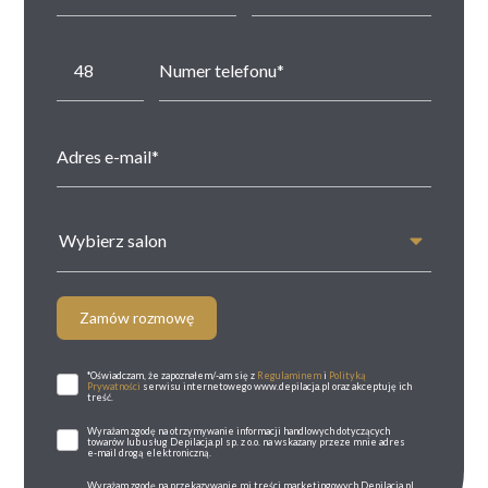
Wybierz salon
Zamów rozmowę
*Oświadczam, że zapoznałem/-am się z
Regulaminem
i
Polityką
Prywatności
serwisu internetowego www.depilacja.pl oraz akceptuję ich
treść.
Wyrażam zgodę na otrzymywanie informacji handlowych dotyczących
towarów lub usług Depilacja.pl sp. z o.o. na wskazany przeze mnie adres
e-mail drogą elektroniczną.
Wyrażam zgodę na przekazywanie mi treści marketingowych Depilacja.pl