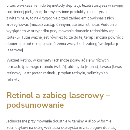
przeciwwskazaniem do tej metody depilacji. Jeżeli stosujesz w swojej
codziennej pielęgnacji kremy czy inne produkty kosmetyczne
z witaminą A, to na 4 tygodnie przed zabiegiem powinnaś z nich
zrezygnować (możesz zastąpić innymi, ale bez retinolu). Podobnie
wygląda to w przypadku przyjmowania doustnie retinoidów (np.
Izoteku). Tutaj ważne jest również to, że do tej terapii można powrócić
dopiero po pół roku po zakończeniu wszystkich zabiegów depilacji
laserowej.
Ważne! Retinol w kosmetykach może pojawiać się w różnych
formach, tj. samego retinolu (wit. A), aldehydu (retinal), kwasu (kwas
retinowy), estr (octan retinolu, propian retinylu, polimitynian
retinylu).
Retinol a zabieg laserowy –
podsumowanie
Jednoczesne przyjmowanie doustnie witaminy A albo w formie
kosmetyków na skórę wyklucza skorzystanie z zabiegów depilacji