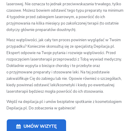
laserowej. Nie oznacza to jednak przeciwwskazania trwałego, tylko
czasowe. Możesz bowiem odstawić tego typu preparaty na minimum
4 tygodnie przed zabiegiem laserowym, a powrócić do ich
przyjmowania na kilka miesięcy po zakończonej terapii (to ostatnie
dotyczy głównie preparatów doustnych).
Masz wątpliwości, jak cały ten proces powinien wyglądać w Twoim
przypadku? Koniecznie skonsultuj się ze specjalistą Depilacja.pl.
Ekspert odpowie na Twoje pytania i rozwieje wątpliwości. Przed
rozpoczęciem laseroterapii przeprowadzi z Tobą wywiad medyczny.
Dokładnie wypyta o bieżące choroby i te przebyte oraz
o przyjmowane preparaty i stosowane leki. Na tej podstawie
zakwalifikuje Cię do zabiegu lub nie. Opowie również o szczegółach,
kiedy powinnaś odstawić leki/kosmetyki i kiedy po ewentualnej
laseroterapii będziesz mogła powrócić do ich stosowania.
Wejdź na depilacja.pl i umów bezpłatne spotkanie z kosmetologiem
Depilacja.pl. Do zobaczenia w gabinecie!