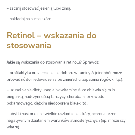
– zacznij stosować jesienią lub/i zimą,
– nakładaj na suchą skórę.
Retinol – wskazania do
stosowania
Jakie są wskazania do stosowania retinolu? Sprawdź:
– profilaktyka oraz leczenie niedoboru witaminy A (niedobór może
prowadzić do niedowidzenia po zmierzchu, zapalenia rogówki itp.),
– uzupełnienie diety ubogiej w witaminę A, co objawia się m.in.
biegunką, nadczynnością tarczycy, chorobami przewodu
pokarmowego, ciężkim niedoborem białek itd.,
– ubytki naskórka, niewielkie uszkodzenia skóry, ochrona przed
negatywnym działaniem warunków atmosferycznych (np. mrozu czy
wiatru).