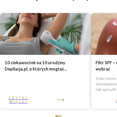
10 ciekawostek na 10 urodziny
Filtr SPF –
Depilacja.pl, o których mogłaś...
wybrać
Dobry krem z
obowiązkowy 
taki specyfik
CZYTAJ
WIĘCEJ