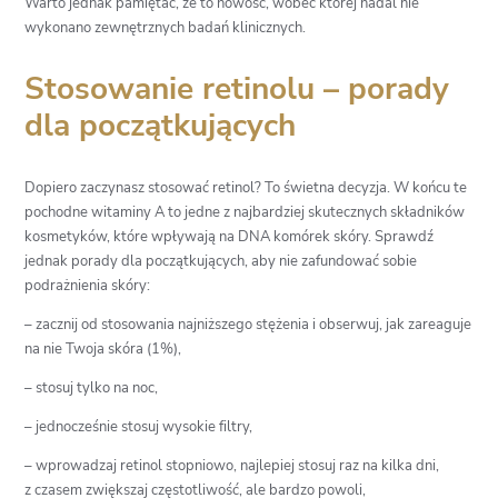
Warto jednak pamiętać, że to nowość, wobec której nadal nie
wykonano zewnętrznych badań klinicznych.
Stosowanie retinolu – porady
dla początkujących
Dopiero zaczynasz stosować retinol? To świetna decyzja. W końcu te
pochodne witaminy A to jedne z najbardziej skutecznych składników
kosmetyków, które wpływają na DNA komórek skóry. Sprawdź
jednak porady dla początkujących, aby nie zafundować sobie
podrażnienia skóry:
– zacznij od stosowania najniższego stężenia i obserwuj, jak zareaguje
na nie Twoja skóra (1%),
– stosuj tylko na noc,
– jednocześnie stosuj wysokie filtry,
– wprowadzaj retinol stopniowo, najlepiej stosuj raz na kilka dni,
z czasem zwiększaj częstotliwość, ale bardzo powoli,