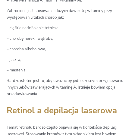
– hiperwitaminoza A (nadmiar witaminy A).
Zabronione jest stosowanie dużych dawek tej witaminy przy
występowaniu takich chorób jak:
– ciężkie nadciśnienie tętnicze,
– choroby nerek i wątroby,
– choroba alkoholowa,
– jaskra,
– mastenia.
Bardzo istotne jest to, aby uważać by jednoczesnym przyjmowaniu
innych leków zawierających witaminę A. Istnieje bowiem opcja
przedawkowania.
Retinol a depilacja laserowa
Temat retinolu bardzo często pojawia się w kontekście depilacji
laserowej. Stosowanie kremów z tym składnikiem jest bowiem