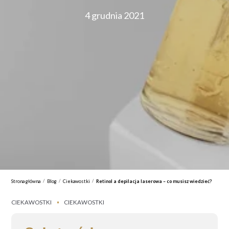
4 grudnia 2021
/
/
/
Strona główna
Blog
Ciekawostki
Retinol a depilacja laserowa – co musisz wiedzieć?
CIEKAWOSTKI
CIEKAWOSTKI
•