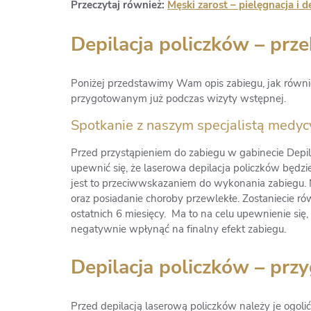
Przeczytaj również:
Męski zarost – pielęgnacja i d
Depilacja policzków – prz
Poniżej przedstawimy Wam opis zabiegu, jak również
przygotowanym już podczas wizyty wstępnej.
Spotkanie z naszym specjalistą medyc
Przed przystąpieniem do zabiegu w gabinecie Depil
upewnić się, że laserowa depilacja policzków będzie
jest to przeciwwskazaniem do wykonania zabiegu. 
oraz posiadanie choroby przewlekłe. Zostaniecie ró
ostatnich 6 miesięcy. Ma to na celu upewnienie się,
negatywnie wpłynąć na finalny efekt zabiegu.
Depilacja policzków – prz
Przed depilacją laserową policzków należy je ogo