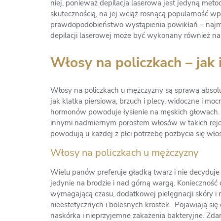
niej, ponieważ depilacja laserowa jest jedyną meto
skutecznością, na jej wciąż rosnącą popularność w
prawdopodobieństwo wystąpienia powikłań – najmn
depilacji laserowej może być wykonany również na 
Włosy na policzkach – jak 
Włosy na policzkach u mężczyzny są sprawą absolut
jak klatka piersiowa, brzuch i plecy, widoczne i mo
hormonów powoduje łysienie na męskich głowach. 
innymi nadmiernym porostem włosów w takich rejonach
powodują u każdej z płci potrzebę pozbycia się wło
Włosy na
policzkach u mężczyzny
Wielu panów preferuje gładką twarz i nie decyduje s
jedynie na brodzie i nad górną wargą. Konieczność
wymagającą czasu, dodatkowej pielęgnacji skóry 
nieestetycznych i bolesnych krostek. Pojawiają się
naskórka i nieprzyjemne zakażenia bakteryjne. Zdarz