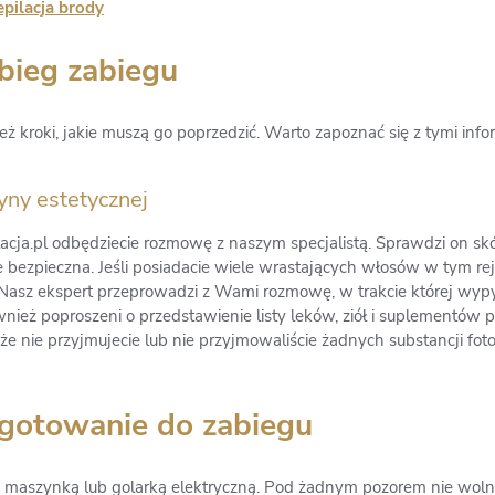
epilacja brody
ebieg zabiegu
 kroki, jakie muszą go poprzedzić. Warto zapoznać się z tymi info
yny estetycznej
acja.pl odbędziecie rozmowę z naszym specjalistą. Sprawdzi on sk
 bezpieczna. Jeśli posiadacie wiele wrastających włosów w tym rejon
Nasz ekspert przeprowadzi z Wami rozmowę, w trakcie której wypy
wnież poproszeni o przedstawienie listy leków, ziół i suplementów
 że nie przyjmujecie lub nie przyjmowaliście żadnych substancji fo
ygotowanie do zabiegu
lić maszynką lub golarką elektryczną. Pod żadnym pozorem nie wo