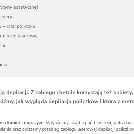
ycyny estetycznej
zabiegu
w – krok po kroku
pilację laserową!
nia
ania
ą depilacji. Z zabiegu chętnie korzystają też kobiet
dźmy, jak wygląda depilacja policzków i która z met
w u kobiet i mężczyzn
. Wyjaśnimy, skąd u pań bierze się potrzeb
nia oraz opiszemy przebieg zabiegu laserowej depilacji policzkó