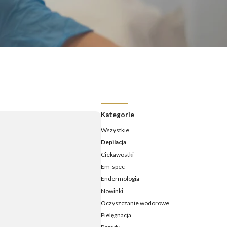
ermologia - jak często należy ją wykonywać?
ermologia przed i po – jakie efekty ujędrnienia i wysmuklenia
możesz osiągnąć?
ermologia – ile zabiegów potrzeba, aby zobaczyć efekty?
daje endermologia - w jakim wieku najlepiej udać się na
ieg?
Kategorie
Wszystkie
Depilacja
Ciekawostki
Em-spec
Endermologia
Nowinki
Oczyszczanie wodorowe
Pielęgnacja