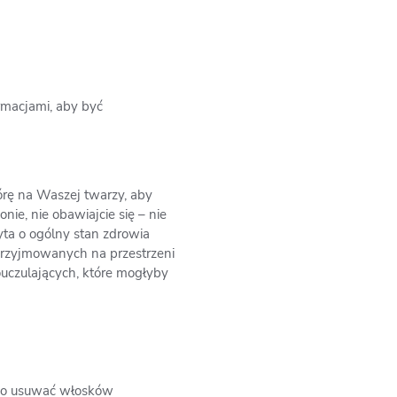
rmacjami, aby być
órę na Waszej twarzy, aby
ie, nie obawiajcie się – nie
ta o ogólny stan zdrowia
 przyjmowanych na przestrzeni
touczulających, które mogłyby
lno usuwać włosków