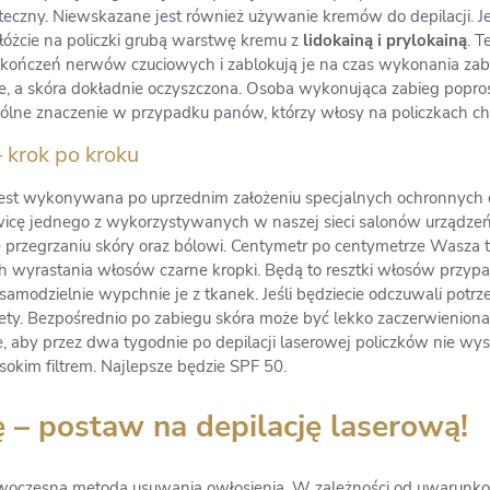
teczny. Niewskazane jest również używanie kremów do depilacji. Jeśl
łóżcie na policzki grubą warstwę kremu z
lidokainą i prylokainą
. T
zakończeń nerwów czuciowych i zablokują je na czas wykonania zab
te, a skóra dokładnie oczyszczona. Osoba wykonująca zabieg popr
ególne znaczenie w przypadku panów, którzy włosy na policzkach ch
 krok po kroku
 jest wykonywana po uprzednim założeniu specjalnych ochronnyc
icę jednego z wykorzystywanych w naszej sieci salonów urządzeń d
ce przegrzaniu skóry oraz bólowi. Centymetr po centymetrze Wasz
ch wyrastania włosów czarne kropki. Będą to resztki włosów przypa
 samodzielnie wypchnie je z tkanek. Jeśli będziecie odczuwali potr
ety. Bezpośrednio po zabiegu skóra może być lekko zaczerwieniona
, aby przez dwa tygodnie po depilacji laserowej policzków nie wys
okim filtrem. Najlepsze będzie SPF 50.
– postaw na depilację laserową!
 nowoczesna metoda usuwania owłosienia. W zależności od uwarun