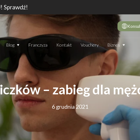
J! Sprawdź!
Konsul
Biznes
Blog
Franczyza
Kontakt
Vouchery
DE
10 
wie
Dep
liczków – zabieg dla mężc
Jak
Dep
6 grudnia 2021
Dep
JAK DZIAŁA DEPILATOR IPL I CZY WARTO GO STOSOWAĆ
TECHNOLOGIA
EN
Który laser do depilacji (profesjonalny) jest najskuteczniejszy?
Jak
Ranking 2026