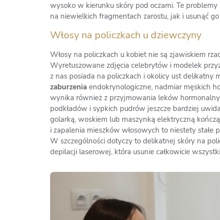
wysoko w kierunku skóry pod oczami. Te problemy m
na niewielkich fragmentach zarostu, jak i usunąć go 
Włosy na policzkach u dziewczyny
Włosy na policzkach u kobiet nie są zjawiskiem 
Wyretuszowane zdjęcia celebrytów i modelek przyzw
z nas posiada na policzkach i okolicy ust delikatn
zaburzenia
endokrynologiczne, nadmiar męskich ho
wynika również z przyjmowania leków hormonalnych
podkładów i sypkich pudrów jeszcze bardziej uwi
golarką, woskiem lub maszynką elektryczną kończą 
i zapalenia mieszków włosowych to niestety stałe
W szczególności dotyczy to delikatnej skóry na pol
depilacji laserowej, która usunie całkowicie wszyst