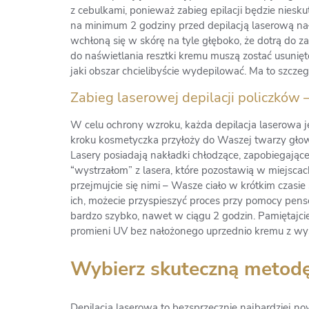
z cebulkami, ponieważ zabieg epilacji będzie niesku
na minimum 2 godziny przed depilacją laserową na
wchłoną się w skórę na tyle głęboko, że dotrą do 
do naświetlania resztki kremu muszą zostać usunię
jaki obszar chcielibyście wydepilować. Ma to szcz
Zabieg laserowej depilacji policzków –
W celu ochrony wzroku, każda depilacja laserowa
kroku kosmetyczka przyłoży do Waszej twarzy głow
Lasery posiadają nakładki chłodzące, zapobiegają
“wystrzałom” z lasera, które pozostawią w miejsca
przejmujcie się nimi – Wasze ciało w krótkim czasie
ich, możecie przyspieszyć proces przy pomocy pens
bardzo szybko, nawet w ciągu 2 godzin. Pamiętajcie
promieni UV bez nałożonego uprzednio kremu z wys
Wybierz skuteczną metodę 
Depilacja laserowa to bezsprzecznie najbardziej