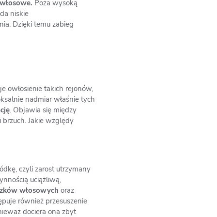
i włosowe.
Poza wysoką
da niskie
a. Dzięki temu zabieg
 owłosienie takich rejonów,
doksalnie nadmiar właśnie tych
cję
. Objawia się między
i brzuch. Jakie względy
ódkę, czyli zarost utrzymany
ynnością uciążliwą,
eszków włosowych
oraz
tępuje również przesuszenie
onieważ dociera ona zbyt