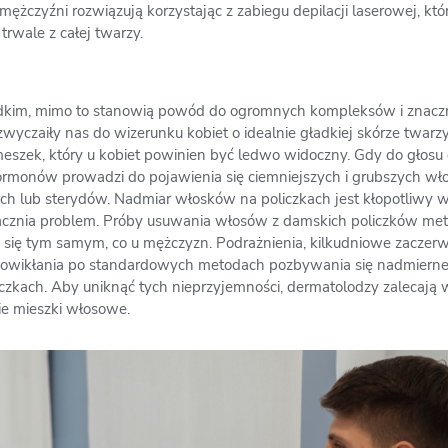
ężczyźni rozwiązują korzystając z zabiegu depilacji laserowej, 
trwale z całej twarzy.
rzadkim, mimo to stanowią powód do ogromnych kompleksów i znac
yczaiły nas do wizerunku kobiet o idealnie gładkiej skórze twarz
y meszek, który u kobiet powinien być ledwo widoczny. Gdy do głos
rmonów prowadzi do pojawienia się ciemniejszych i grubszych wł
 lub sterydów. Nadmiar włosków na policzkach jest kłopotliwy w
dacznia problem. Próby usuwania włosów z damskich policzków me
się tym samym, co u mężczyzn. Podrażnienia, kilkudniowe zaczerw
 powikłania po standardowych metodach pozbywania się nadmierne
iczkach. Aby uniknąć tych nieprzyjemności, dermatolodzy zalecają
kie mieszki włosowe.