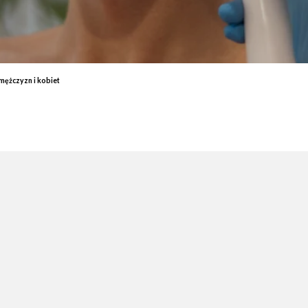
End
Elektrostymulacja mięśni - efekty, które przekonają Cię do
End
zabiegu
ud 
Endermologia – przeciwwskazania, o których warto wiedzieć
End
Laser aleksandrytowy czy diodowy? Porównanie
Co 
 mężczyzn i kobiet
zab