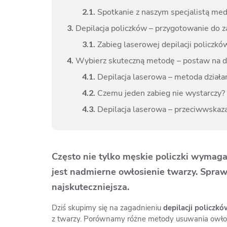
2.
1.
Spotkanie z naszym specjalistą med
3.
Depilacja policzków – przygotowanie do 
3.
1.
Zabieg laserowej depilacji policzkó
4.
Wybierz skuteczną metodę – postaw na de
4.
1.
Depilacja laserowa – metoda działa
4.
2.
Czemu jeden zabieg nie wystarczy?
4.
3.
Depilacja laserowa – przeciwwskaz
Często nie tylko męskie policzki wymagaj
jest nadmierne owłosienie twarzy. Spraw
najskuteczniejsza.
Dziś skupimy się na zagadnieniu
depilacji policzkó
z twarzy. Porównamy różne metody usuwania owłosie