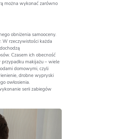
którą można wykonać zarówno
znego obniżenia samooceny.
y. W rzeczywistości każda
u dochodzą
osów. Czasem ich obecność
 przypadku makijażu – wiele
todami domowymi, czyli
ienienie, drobne wypryski
go owłosienia.
 wykonanie serii zabiegów