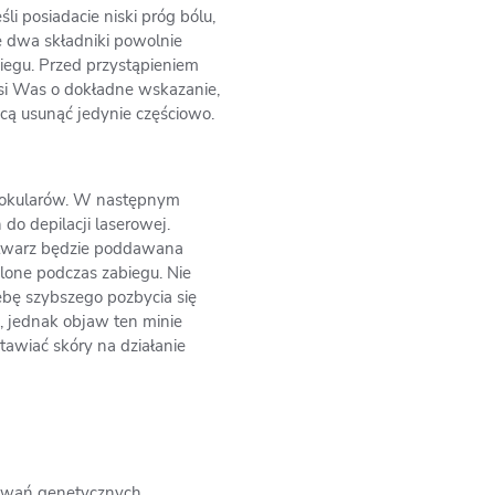
i posiadacie niski próg bólu,
e dwa składniki powolnie
iegu. Przed przystąpieniem
osi Was o dokładne wskazanie,
cą usunąć jedynie częściowo.
h okularów. W następnym
o depilacji laserowej.
a twarz będzie poddawana
lone podczas zabiegu. Nie
zebę szybszego pozbycia się
, jednak objaw ten minie
tawiać skóry na działanie
kowań genetycznych