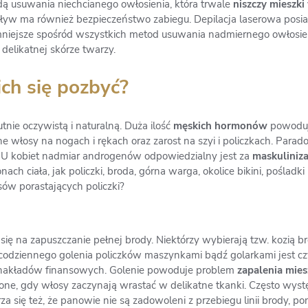
dą usuwania niechcianego owłosienia, która trwale
niszczy mieszk
pływ ma również bezpieczeństwo zabiegu. Depilacja laserowa posia
iejsze spośród wszystkich metod usuwania nadmiernego owłosieni
delikatnej skórze twarzy.
ich się pozbyć?
nie oczywistą i naturalną. Duża ilość
męskich hormonów
powoduje
cne włosy na nogach i rękach oraz zarost na szyi i policzkach. Para
U kobiet nadmiar androgenów odpowiedzialny jest za
maskuliniza
 ciała, jak policzki, broda, górna warga, okolice bikini, pośladki 
sów porastających policzki?
ię na zapuszczanie pełnej brody. Niektórzy wybierają tzw. kozią br
 codziennego golenia policzków maszynkami bądź golarkami jest cz
i nakładów finansowych. Golenie powoduje problem
zapalenia mi
 one, gdy włosy zaczynają wrastać w delikatne tkanki. Często wys
a się też, że panowie nie są zadowoleni z przebiegu linii brody, p