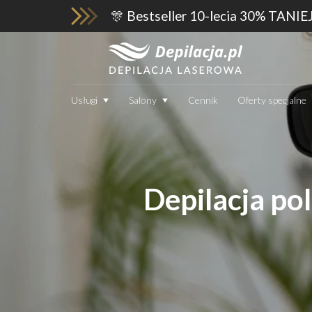
🎊 Bestseller 10-lecia 30% TANIE
Usługi
Salony
Cennik
Oferty specjalne
Depilacja po