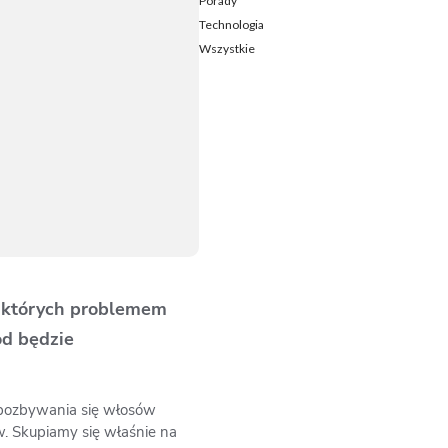
Porady
Technologia
Wszystkie
y, których problemem
od będzie
a pozbywania się włosów
w. Skupiamy się właśnie na