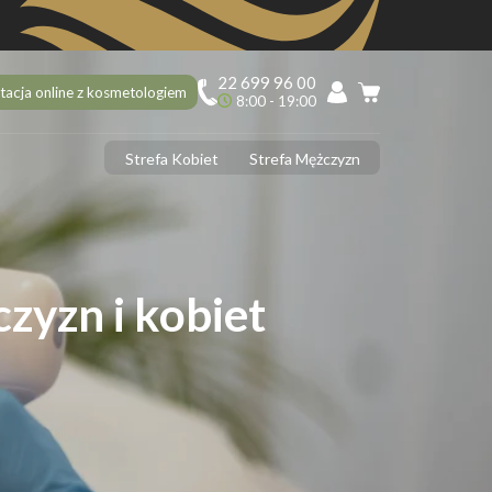
22 699 96 00
tacja online z kosmetologiem
8:00 - 19:00
Strefa Kobiet
Strefa Mężczyzn
PILACJA
ciekawostek na 10 urodziny Depilacja.pl, o których mogłaś nie
dzieć!
ilacja laserowa latem – tak czy nie?
zyzn i kobiet
 usunąć włoski z twarzy? 5 najlepszych sposobów
ilacja laserowa jąder i penisa – zabieg krok po kroku
ilacja laserowa a opalenizna
DERMOLOGIA
 ujędrnić skórę na brzuchu? Sprawdzone sposoby