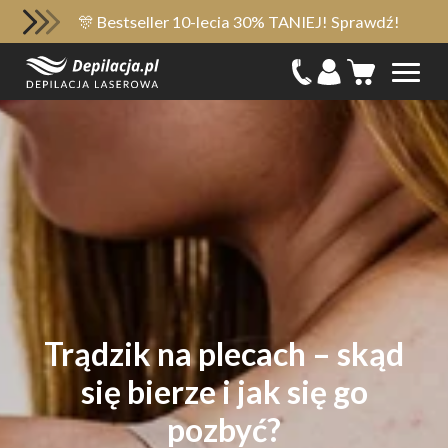
🎊 Bestseller 10-lecia 30% TANIEJ! Sprawdź!
Trądzik na plecach – skąd
się bierze i jak się go
pozbyć?