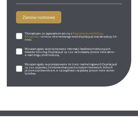
Zamów rozmowę
*Oświadczam, że zapoznałem/-am się z
Regulaminem
i
Polityką
Prywatności
serwisu internetowego www.depilacja.pl oraz akceptuję ich
treść.
Wyrażam zgodę na otrzymywanie informacji handlowych dotyczących
towarów lub usług Depilacja.pl sp. z o.o. na wskazany przeze mnie adres
e-mail drogą elektroniczną.
Wyrażam zgodę na przekazywanie mi treści marketingowych Depilacja.pl
sp. z o.o. za pomocą telekomunikacyjnych urządzeń końcowych, których
jestem użytkownikiem, w szczególności na podany przeze mnie numer
telefonu.
Jeśli masz pytania: