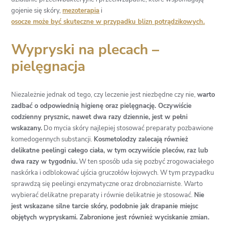
gojenie się skóry,
mezoterapia
i
osocze może być skuteczne w przypadku blizn potrądzikowych.
Wypryski na plecach –
pielęgnacja
Niezależnie jednak od tego, czy leczenie jest niezbędne czy nie,
warto
zadbać o odpowiednią higienę oraz pielęgnację. Oczywiście
codzienny prysznic, nawet dwa razy dziennie, jest w pełni
wskazany.
Do mycia skóry najlepiej stosować preparaty pozbawione
komedogennych substancji.
Kosmetolodzy zalecają również
delikatne peelingi całego ciała, w tym oczywiście pleców, raz lub
dwa razy w tygodniu.
W ten sposób uda się pozbyć zrogowaciałego
naskórka i odblokować ujścia gruczołów łojowych. W tym przypadku
sprawdzą się peelingi enzymatyczne oraz drobnoziarniste. Warto
wybierać delikatne preparaty i równie delikatnie je stosować.
Nie
jest wskazane silne tarcie skóry, podobnie jak drapanie miejsc
objętych wypryskami. Zabronione jest również wyciskanie zmian.