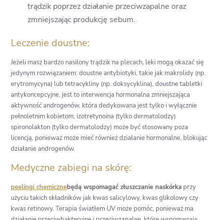
trądzik poprzez działanie przeciwzapalne oraz
zmniejszając produkcję sebum.
Leczenie doustne:
Jeżeli masz bardzo nasilony trądzik na plecach, leki mogą okazać się
jedynym rozwiązaniem: doustne antybiotyki, takie jak makrolidy (np.
erytromycyna) lub tetracykliny (np. doksycyklina), doustne tabletki
antykoncepcyjne, jest to interwencja hormonalna zmniejszająca
aktywność androgenów, która dedykowana jest tylko i wyłącznie
pełnoletnim kobietom, izotretynoina (tylko dermatolodzy)
spironolakton (tylko dermatolodzy) może być stosowany poza
licencją, ponieważ może mieć również działanie hormonalne, blokując
działanie androgenów.
Medyczne zabiegi na skórę:
peelingi chemiczne
będą wspomagać złuszczanie naskórka
przy
użyciu takich składników jak kwas salicylowy, kwas glikolowy czy
kwas retinowy. Terapia światłem UV może pomóc, ponieważ ma
działanie przeciwbakteryjne i przeciwzapalne, które wspomagają