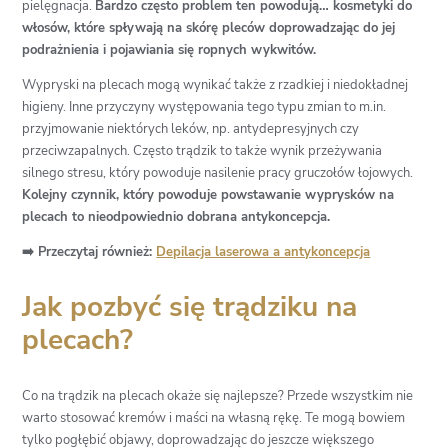
pielęgnacja.
Bardzo często problem ten powodują… kosmetyki do
włosów, które spływają na skórę pleców doprowadzając do jej
podrażnienia i pojawiania się ropnych wykwitów.
Wypryski na plecach mogą wynikać także z rzadkiej i niedokładnej
higieny. Inne przyczyny występowania tego typu zmian to m.in.
przyjmowanie niektórych leków, np. antydepresyjnych czy
przeciwzapalnych. Często trądzik to także wynik przeżywania
silnego stresu, który powoduje nasilenie pracy gruczołów łojowych.
Kolejny czynnik, który powoduje powstawanie wyprysków na
plecach to nieodpowiednio dobrana antykoncepcja.
➡️ Przeczytaj również:
Depilacja laserowa a antykoncepcja
Jak pozbyć się trądziku na
plecach?
Co na trądzik na plecach okaże się najlepsze? Przede wszystkim nie
warto stosować kremów i maści na własną rękę. Te mogą bowiem
tylko pogłębić objawy, doprowadzając do jeszcze większego