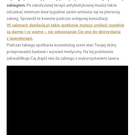
zabiegiem.
Po zakończonej terapii antybiotykowej musisz także
odczekać minimum dwa tygodnie zanim umówisz się na pierwszy
zabieg. Sprawdź te kwestie podczas wstępnej konsultacji.
W salonach depilacja.pl takie spotkanie możesz umówić zupełnie
za darmo i co ważne – nie zobowiązuje Cię ono do skorzystania
z laseroterapii.
Podczas takiego spotkania kosmetolog oceni stan Twojej skóry,
przeprowadzi badanie i wywiad medyczny. Na tej podstawie
zakwalifikuje Cię (bądź nie) do zabiegu z wykorzystaniem lasera.