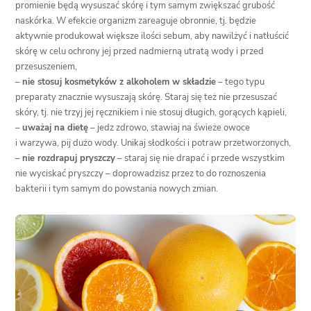
promienie będą wysuszać skórę i tym samym zwiększać grubość
naskórka. W efekcie organizm zareaguje obronnie, tj. będzie
aktywnie produkował większe ilości sebum, aby nawilżyć i natłuścić
skórę w celu ochrony jej przed nadmierną utratą wody i przed
przesuszeniem,
–
nie stosuj kosmetyków z alkoholem w składzie
– tego typu
preparaty znacznie wysuszają skórę. Staraj się też nie przesuszać
skóry, tj. nie trzyj jej ręcznikiem i nie stosuj długich, gorących kąpieli,
–
uważaj na dietę
– jedz zdrowo, stawiaj na świeże owoce
i warzywa, pij dużo wody. Unikaj słodkości i potraw przetworzonych,
–
nie rozdrapuj pryszczy
– staraj się nie drapać i przede wszystkim
nie wyciskać pryszczy – doprowadzisz przez to do roznoszenia
bakterii i tym samym do powstania nowych zmian.