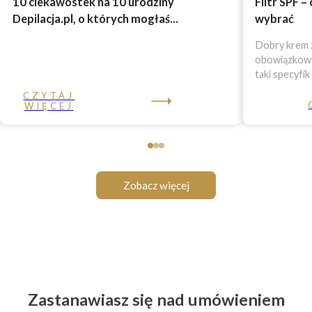
10 ciekawostek na 10 urodziny
Filtr SPF –
Depilacja.pl, o których mogłaś...
wybrać
Dobry krem z
obowiązkowy 
taki specyfik
CZYTAJ
WIĘCEJ
Zobacz więcej
Zastanawiasz się nad umówieniem