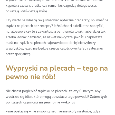
wykonanych z naturalnych materiałów. Warto stawiać na ziołowe
kąpiele z szałwii, bratka czy rumianku. Łagodzą dolegliwości,
odkażają i odświeżają skórę.
Czy warto na własną rękę stosować apteczne preparaty, np. maść na
trądzik na plecach bez recepty? Jeżeli chodzi o delikatne specyfiki,
np. aloesowe czy te z zawartością panthenolu to jak najbardziej tak.
Trzeba jednak pamiętać, że nawet najwyższej jakości i najdroższa
maść na trądzik na plecach najprawdopodobniej nie wyleczy
wyprysków, jeżeli nie będzie częścią całościowej terapii zalecanej
przez specjalistę.
Wypryski na plecach – tego na
pewno nie rób!
Nie chcesz pogłębiać trądziku na plecach i zależy Ci na tym, aby
wystrzec się blizn, które mogą powstać z tego powodu?
Zatem tych
poniższych czynności na pewno nie wykonuj:
–
nie opalaj się
– nie eksponuj nadmiernie skóry na słońce, gdyż