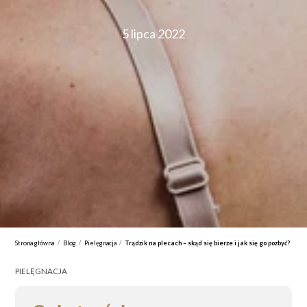
5 lipca 2022
/
/
/
Strona główna
Blog
Pielęgnacja
Trądzik na plecach – skąd się bierze i jak się go pozbyć?
PIELĘGNACJA