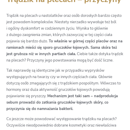
Trądzik na plecach u nastolatków oraz osób dorosłych bardzo często
jest powodem kompleksów. Niestety nierzadko wywołuje też ból
i ogólny dyskomfort w codziennym życiu. Wynika to głównie
z dużego zaognienia zmian, których zazwyczaj w tej części ciała
pojawia się bardzo dużo.
To właśnie w górnej części pleców oraz na
ramionach mieści się sporo gruczołów łojowych. Sama skóra też
jest grubsza niż w innych partiach ciała.
Ciebie także dotyka trądzik
na plecach? Przyczyny jego powstawania mogą być dość liczne.
Tak naprawdę są identyczne jak w przypadku wyprysków
występujących na twarzy czy w innych częściach ciała. Głównie
dotyczą osób zmagających się z trądzikiem pospolitym. Wówczas to
hormony oraz duża aktywność gruczołów łojowych powodują
pojawianie się pryszczy.
Mechanizm jest taki sam – nadprodukcja
sebum prowadzi do zatkania gruczołów łojowych skóry, co
przyczynia się do namnażania bakterii.
Co jeszcze może powodować występowanie trądziku na plecach?
Oczywiście nieodpowiednio dobrane kosmetyki oraz niewłaściwa