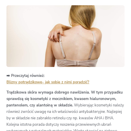
➡️ Przeczytaj również:
Blizny potrądzikowe- jak sobie z nimi poradzić?
Trądzikowa skóra wymaga dobrego nawilżenia. W tym przypadku
sprawdzą się kosmetyki z mocznikiem, kwasem hialuronowym,
pantenolem, czy alantoiną w składzie.
Wybierając kosmetyki należy
również zwrócić uwagę na ich właściwości antybakteryjne. Najlepiej
by w składzie nie zabrakło retinolu czy np. kwasów AHA i BHA.
Kolejna istotna porada dotyczy noszenia przewiewnych ubrań