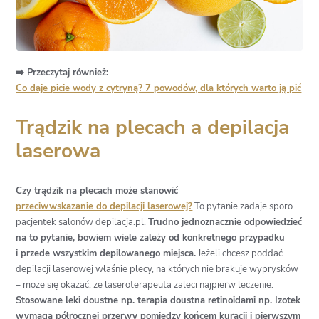
➡️ Przeczytaj również:
Co daje picie wody z cytryną? 7 powodów, dla których warto ją pić
Trądzik na plecach a depilacja
laserowa
Czy trądzik na plecach może stanowić
przeciwwskazanie do depilacji laserowej?
To pytanie zadaje sporo
pacjentek salonów depilacja.pl.
Trudno jednoznacznie odpowiedzieć
na to pytanie, bowiem wiele zależy od konkretnego przypadku
i przede wszystkim depilowanego miejsca.
Jeżeli chcesz poddać
depilacji laserowej właśnie plecy, na których nie brakuje wyprysków
– może się okazać, że laseroterapeuta zaleci najpierw leczenie.
Stosowane leki doustne np. terapia doustna retinoidami np. Izotek
wymaga półrocznej przerwy pomiędzy końcem kuracji i pierwszym