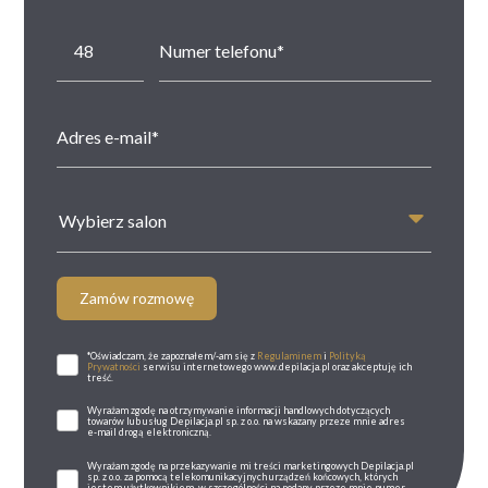
Wybierz salon
Zamów rozmowę
*Oświadczam, że zapoznałem/-am się z
Regulaminem
i
Polityką
Prywatności
serwisu internetowego www.depilacja.pl oraz akceptuję ich
treść.
Wyrażam zgodę na otrzymywanie informacji handlowych dotyczących
towarów lub usług Depilacja.pl sp. z o.o. na wskazany przeze mnie adres
e-mail drogą elektroniczną.
Wyrażam zgodę na przekazywanie mi treści marketingowych Depilacja.pl
sp. z o.o. za pomocą telekomunikacyjnych urządzeń końcowych, których
jestem użytkownikiem, w szczególności na podany przeze mnie numer