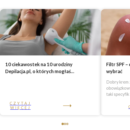
10 ciekawostek na 10 urodziny
Filtr SPF –
Depilacja.pl, o których mogłaś...
wybrać
Dobry krem z
obowiązkowy 
taki specyfik
CZYTAJ
WIĘCEJ