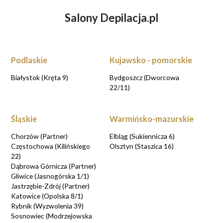
Salony Depilacja.pl
ZASTANAWIASZ SIĘ NAD DEPILACJĄ
LASEROWĄ?
UMÓW WIZYTĘ KONSULTACYJNĄ
Podlaskie
Kujawsko - pomorskie
UMAWIAM KONSULTACJE
Białystok (Kręta 9)
Bydgoszcz (Dworcowa
22/11)
Śląskie
Warmińsko-mazurskie
Chorzów (Partner)
Elbląg (Sukiennicza 6)
Częstochowa (Kilińskiego
Olsztyn (Staszica 16)
22)
Dąbrowa Górnicza (Partner)
Gliwice (Jasnogórska 1/1)
Jastrzębie-Zdrój (Partner)
Katowice (Opolska 8/1)
Rybnik (Wyzwolenia 39)
Sosnowiec (Modrzejowska