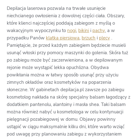
Depilacja laserowa pozwala na trwałe usunięcie
niechcianego owłosienia z dowolnej części ciała. Obszary,
które klienci najczęściej poddają zabiegom z myślą o
wakacyjnym wypoczynku to
nogi
,
bikini
i
pachy
, a w
przypadku Panów
klatka piersiowa
,
brzuch
i
plecy
.
Pamiętajcie, że przed każdym zabiegiem będziecie musieli
usunąć włoski przy pomocy maszynki do golenia. Skóra tuż
po zabiegu może być zaczerwieniona, a w depilowanym
rejonie może wystąpić lekka opuchlizna. Obydwa
powikłania można w łatwy sposób usunąć przy użyciu
zimnych okładów oraz kosmetyków na poparzenia
słoneczne. W gabinetach depilacja.pl zawsze po zabiegu
kosmetolog nakłada na skórę specjalny balsam łagodzący z
dodatkiem pantenolu, alantoiny i masła shea. Taki balsam
można również nabyć u kosmetologa w celu kontynuacji
pielęgnacji pozabiegowej w domu. Objawy powinny
ustąpić w ciągu maksymalnie kilku dni, które warto wziąć
pod uwagę przy planowaniu zabiegu z wykorzystaniem