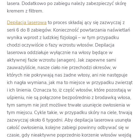
lasera. Dodatkowo po zabiegu należy zabezpieczyć skórę
kremem z filtrem.
Depilacja laserowa
to proces składaj ący się zazwyczaj z
serii 6 do 8 zabiegów. Konieczność powtarzania naświetlań
wynika wprost z ludzkiej fizjologii – w tym przypadku
chodzi oczywiście o fazy wzrostu włosów. Depilacja
laserowa oddziałuje wyłącznie na włosy będące w
aktywnej fazie wzrostu (anagen). Jak zapewne sami
zauważyliście, nasze ciało nie przechodzi okresów, w
których nie pokrywają nas żadne włosy, ani nie następuje
ich nagła wymiana, jak ma to miejsce w przypadku zwierząt
i ich linienia. Oznacza to, iż część włosów, które pozostają w
uśpieniu, nie są połączone bezpośrednio z brodawką włosa,
tym samym nie jest możliwe trwałe usunięcie owłosienia w
tym miejscu. Cykle takie, w przypadku skóry na ciele, trwają
zazwyczaj około 6 tygodni. Aby depilacja laserowa usunęła
całość owłosienia, kolejne zabiegi powinny odbywać się w
czasie, gdy nieaktywne poprzednio korzenie włosów wejdą