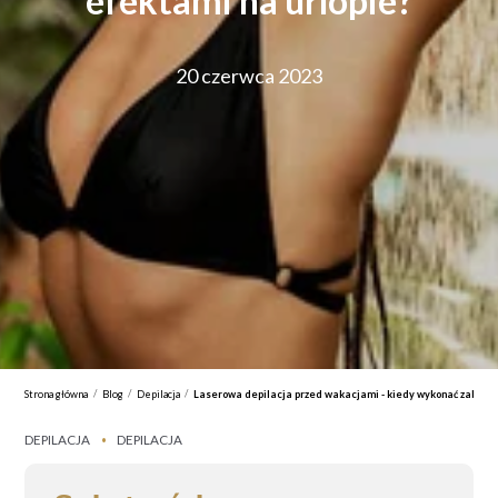
efektami na urlopie?
20 czerwca 2023
/
/
/
Strona główna
Blog
Depilacja
Laserowa depilacja przed wakacjami - kiedy wykonać zabieg, a
DEPILACJA
DEPILACJA
•