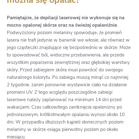
można się opalać?
Pamiętajcie, że depilacji laserowej nie wykonuje się na
mocno opalonej skórze oraz na świeżej opaleniźnie
.
Podwyższony poziom melaniny spowoduje, że promień
lasera nie trafi jedynie w barwnik we włosie, ale również w
jego cząsteczki znajdujące się bezpośrednio w skórze. Może
to spowodować ból, widoczne przebarwienia, ale przede
wszystkim poparzenia zewnętrznej oraz głębokiej warstwy
skóry. Przed zabiegiem skóra musi powrócić do swojego
naturalnego kolorytu. Po zabiegu muszą minąć co najmniej
2 tygodnie, zanim ponownie wystawicie ciało na działanie
promieni UV. Z tego względu poszczególne zabiegi
laserowe należy zaplanować na minimum 14 dni przed
wakacjami. Czas całkowitego zaniknięcia opalenizny po
jednorazowym, krótkotrwałym opalaniu wynosi około 10
dni. W przypadku dłuższych kąpieli słonecznych poziom
melaniny w skórze osiąga pierwotny poziom po około
miesiącu.