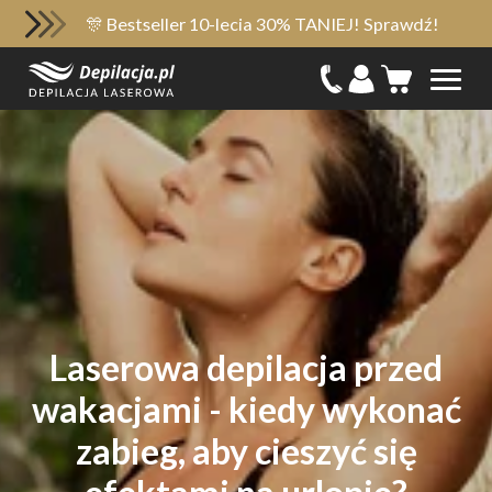
🎊 Bestseller 10-lecia 30% TANIEJ! Sprawdź!
Laserowa depilacja przed
wakacjami - kiedy wykonać
zabieg, aby cieszyć się