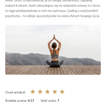
wiele. Grunt to wprowadzać je do swojej codzienności, najlepiej
małymi krokami. Jeżeli zdecydujesz się na radykalne zmiany tu i teraz,
to najprawdopodobniej w nich nie wytrwasz. Zadbaj o swój komfort
psychiczny – to odbije się pozytywnie na wielu sferach twojego życia.
☆
☆
☆
☆
☆
Oceń artykuł:
Średnia ocena:
4.57
Ilość ocen:
7