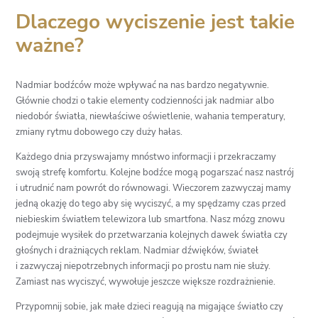
Dlaczego wyciszenie jest takie
ważne?
Nadmiar bodźców może wpływać na nas bardzo negatywnie.
Głównie chodzi o takie elementy codzienności jak nadmiar albo
niedobór światła, niewłaściwe oświetlenie, wahania temperatury,
zmiany rytmu dobowego czy duży hałas.
Każdego dnia przyswajamy mnóstwo informacji i przekraczamy
swoją strefę komfortu. Kolejne bodźce mogą pogarszać nasz nastrój
i utrudnić nam powrót do równowagi. Wieczorem zazwyczaj mamy
jedną okazję do tego aby się wyciszyć, a my spędzamy czas przed
niebieskim światłem telewizora lub smartfona. Nasz mózg znowu
podejmuje wysiłek do przetwarzania kolejnych dawek światła czy
głośnych i drażniących reklam. Nadmiar dźwięków, świateł
i zazwyczaj niepotrzebnych informacji po prostu nam nie służy.
Zamiast nas wyciszyć, wywołuje jeszcze większe rozdrażnienie.
Przypomnij sobie, jak małe dzieci reagują na migające światło czy