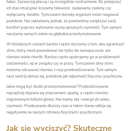
hałas. Zazwyczaj płaczą i są szczególnie rozdrażnione. By polepszyć
ich stan intuicyjnie ściszamy telewizor, zasłaniamy zasłony czy
wyłączamy światło. Tymczasem dorosły organizm może reagować
podobnie. Nie zakładamy jednak, że powinniśmy zwiększyć swój
komfort poprzez wykonanie wyżej opisanych czynności. Tym samym
narażamy samych siebie na głębokie przestymulowanie.
W dzisiejszych czasach bardzo często słyszymy o tym, aby ograniczyć
stres, który może powodować nie tylko złe samopoczucie, ale
również wiele chorób. Bardzo często upatrujemy go w problemach
codzienności, np.w związku czy w pracy. Tymczasem silny stres
możemy odczuwać również z racji przebodźcowania. Tym samym
nasz nastrój obniża się, podobnie jak odporność fizyczna i psychiczna.
Jakie mogą być skutki przestymulowania? Przebodźcowanie
najczęściej objawia się zmęczeniem, apatią, a często również
migrenowymi bólami głowy. Nie mamy siły i energii do wielu
czynności. Przebywanie dłuższy czas w takim stanie odbija się
negatywnie na naszym zdrowiu fizycznym i psychicznym.
Jak się wyciszyć? Skuteczne