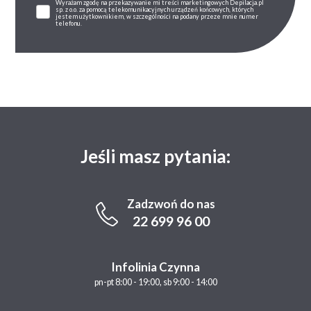
Wyrażam zgodę na przekazywanie mi treści marketingowych Depilacja.pl
sp. z o.o. za pomocą telekomunikacyjnych urządzeń końcowych, których
jestem użytkownikiem, w szczególności na podany przeze mnie numer
telefonu.
Jeśli masz pytania:
Zadzwoń do nas
22 699 96 00
Infolinia Czynna
pn-pt 8:00 - 19:00, sb 9:00 - 14:00