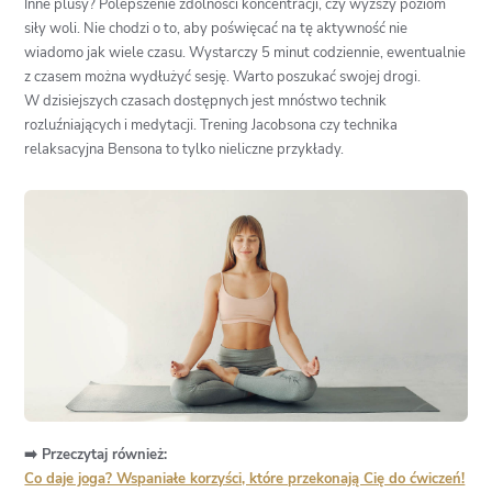
Inne plusy? Polepszenie zdolności koncentracji, czy wyższy poziom
siły woli. Nie chodzi o to, aby poświęcać na tę aktywność nie
wiadomo jak wiele czasu. Wystarczy 5 minut codziennie, ewentualnie
z czasem można wydłużyć sesję. Warto poszukać swojej drogi.
W dzisiejszych czasach dostępnych jest mnóstwo technik
rozluźniających i medytacji. Trening Jacobsona czy technika
relaksacyjna Bensona to tylko nieliczne przykłady.
➡️ Przeczytaj również:
Co daje joga? Wspaniałe korzyści, które przekonają Cię do ćwiczeń!