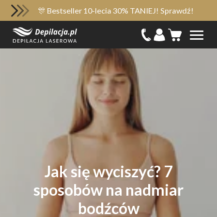
🎊 Bestseller 10-lecia 30% TANIEJ! Sprawdź!
Jak się wyciszyć? 7
sposobów na nadmiar
bodźców