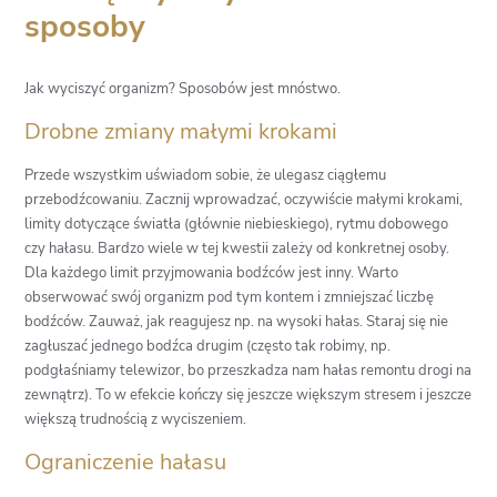
sposoby
Jak wyciszyć organizm? Sposobów jest mnóstwo.
Drobne zmiany małymi krokami
Przede wszystkim uświadom sobie, że ulegasz ciągłemu
przebodźcowaniu. Zacznij wprowadzać, oczywiście małymi krokami,
limity dotyczące światła (głównie niebieskiego), rytmu dobowego
czy hałasu. Bardzo wiele w tej kwestii zależy od konkretnej osoby.
Dla każdego limit przyjmowania bodźców jest inny. Warto
obserwować swój organizm pod tym kontem i zmniejszać liczbę
bodźców. Zauważ, jak reagujesz np. na wysoki hałas. Staraj się nie
zagłuszać jednego bodźca drugim (często tak robimy, np.
podgłaśniamy telewizor, bo przeszkadza nam hałas remontu drogi na
zewnątrz). To w efekcie kończy się jeszcze większym stresem i jeszcze
większą trudnością z wyciszeniem.
Ograniczenie hałasu