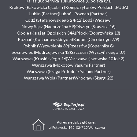
Kalisz (Kopernika 13)
Katowice (Opolska 8/1)
Kraków (Rakowicka 8)
Lublin (Kompozytorów Polskich 3/U3A)
Lublin (Partner)
Luboń- Poznań (Partner)
Łódź (Stefanowskiego 24/12)
Łódź (Widzew)
Nowy Sącz (Nadbrzeżna 59)
Olsztyn (Staszica 16)
Opole (Książąt Opolskich 34A)
Płock (Dobrzyńska 13)
Poznań (Kochanowskiego 5)
Radom (Chrobrego 7/9)
Rybnik (Wyzwolenia 39)
Rzeszów (Kopernika 8)
Sosnowiec (Modrzejowska 12)
Szczecin (Wyszyńskiego 37)
Warszawa (Krasińskiego 16)
Warszawa (Lwowska 10 lok 2)
Warszawa (Mokotów Yasumi Partner)
Warszawa (Praga Południe Yasumi Partner)
Warszawa Wola (Partner)
Wrocław (Skargi 22)
Adres siedziby głównej:
ul.Puławska 145, 02-715 Warszawa