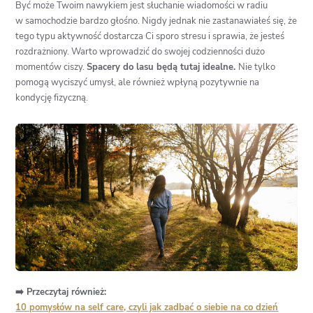
Być może Twoim nawykiem jest słuchanie wiadomości w radiu
w samochodzie bardzo głośno. Nigdy jednak nie zastanawiałeś się, że
tego typu aktywność dostarcza Ci sporo stresu i sprawia, że jesteś
rozdrażniony. Warto wprowadzić do swojej codzienności dużo
momentów ciszy.
Spacery do lasu będą tutaj idealne.
Nie tylko
pomogą wyciszyć umysł, ale również wpłyną pozytywnie na
kondycję fizyczną.
➡️ Przeczytaj również:
10 pomysłów na self care, czyli jak zadbać o siebie na co dzień