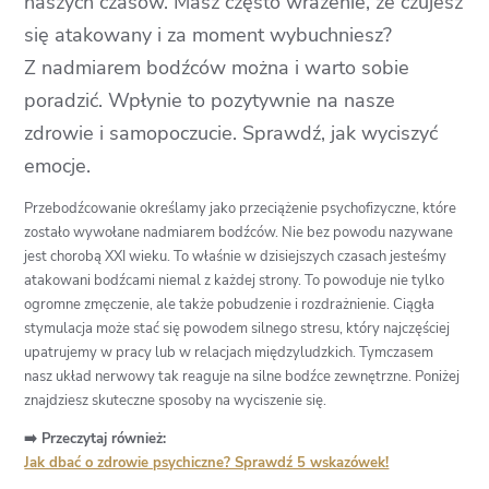
naszych czasów. Masz często wrażenie, że czujesz
się atakowany i za moment wybuchniesz?
Z nadmiarem bodźców można i warto sobie
poradzić. Wpłynie to pozytywnie na nasze
zdrowie i samopoczucie. Sprawdź, jak wyciszyć
emocje.
Przebodźcowanie określamy jako przeciążenie psychofizyczne, które
zostało wywołane nadmiarem bodźców. Nie bez powodu nazywane
jest chorobą XXI wieku. To właśnie w dzisiejszych czasach jesteśmy
atakowani bodźcami niemal z każdej strony. To powoduje nie tylko
ogromne zmęczenie, ale także pobudzenie i rozdrażnienie. Ciągła
stymulacja może stać się powodem silnego stresu, który najczęściej
upatrujemy w pracy lub w relacjach międzyludzkich. Tymczasem
nasz układ nerwowy tak reaguje na silne bodźce zewnętrzne. Poniżej
znajdziesz skuteczne sposoby na wyciszenie się.
➡️ Przeczytaj również:
Jak dbać o zdrowie psychiczne? Sprawdź 5 wskazówek!