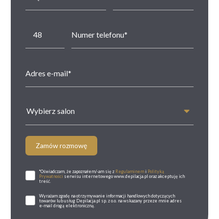
Wybierz salon
Zamów rozmowę
*Oświadczam, że zapoznałem/-am się z
Regulaminem
i
Polityką
Prywatności
serwisu internetowego www.depilacja.pl oraz akceptuję ich
treść.
Wyrażam zgodę na otrzymywanie informacji handlowych dotyczących
towarów lub usług Depilacja.pl sp. z o.o. na wskazany przeze mnie adres
e-mail drogą elektroniczną.