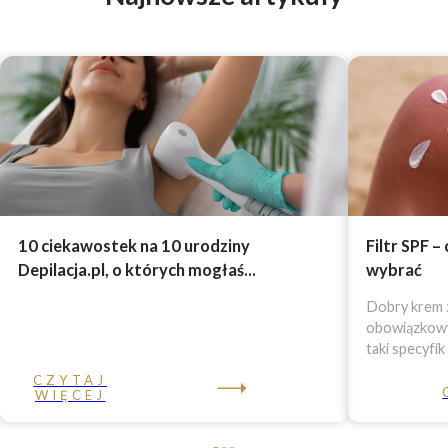
10 ciekawostek na 10 urodziny
Filtr SPF –
Depilacja.pl, o których mogłaś...
wybrać
Dobry krem z
obowiązkowy 
taki specyfik
CZYTAJ
WIĘCEJ